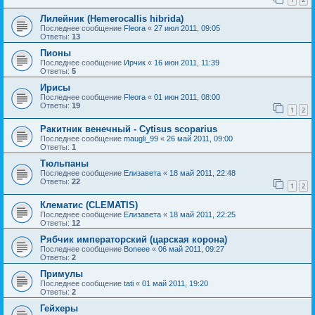
Лилейник (Hemerocallis hibrida)
Последнее сообщение
Fleora
«
27 июл 2011, 09:05
Ответы:
13
Пионы
Последнее сообщение
Ирчик
«
16 июн 2011, 11:39
Ответы:
5
Ирисы
Последнее сообщение
Fleora
«
01 июн 2011, 08:00
Ответы:
19
1
2
Ракитник венечный - Cytisus scoparius
Последнее сообщение
maugli_99
«
26 май 2011, 09:00
Ответы:
1
Тюльпаны
Последнее сообщение
Елизавета
«
18 май 2011, 22:48
Ответы:
22
1
2
Клематис (CLEMATIS)
Последнее сообщение
Елизавета
«
18 май 2011, 22:25
Ответы:
12
Рябчик императорский (царская корона)
Последнее сообщение
Boneee
«
06 май 2011, 09:27
Ответы:
2
Примулы
Последнее сообщение
tati
«
01 май 2011, 19:20
Ответы:
2
Гейхеры