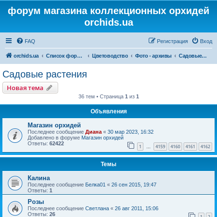
форум магазина коллекционных орхидей
orchids.ua
FAQ
Регистрация
Вход
orchids.ua
Список форумов
Цветоводство
Фото - архивы
Садовые растения
Садовые растения
Новая тема
36 тем • Страница
1
из
1
Объявления
Магазин орхидей
Последнее сообщение
Диана
«
30 мар 2023, 16:32
Добавлено в форуме
Магазин орхидей
Ответы:
62422
1
4159
4160
4161
4162
…
Темы
Калина
Последнее сообщение
Белка01
«
26 сен 2015, 19:47
Ответы:
1
Розы
Последнее сообщение
Светлана
«
26 авг 2011, 15:06
Ответы:
26
1
2