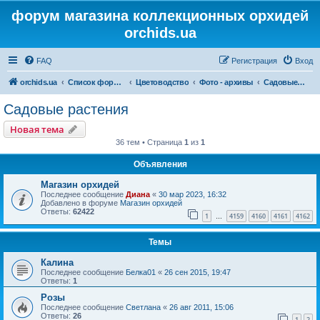
форум магазина коллекционных орхидей
orchids.ua
FAQ
Регистрация
Вход
orchids.ua
Список форумов
Цветоводство
Фото - архивы
Садовые растения
Садовые растения
Новая тема
36 тем • Страница
1
из
1
Объявления
Магазин орхидей
Последнее сообщение
Диана
«
30 мар 2023, 16:32
Добавлено в форуме
Магазин орхидей
Ответы:
62422
1
4159
4160
4161
4162
…
Темы
Калина
Последнее сообщение
Белка01
«
26 сен 2015, 19:47
Ответы:
1
Розы
Последнее сообщение
Светлана
«
26 авг 2011, 15:06
Ответы:
26
1
2