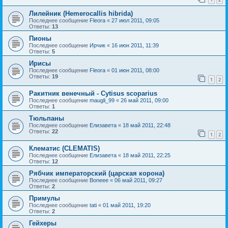
Лилейник (Hemerocallis hibrida)
Последнее сообщение
Fleora
«
27 июл 2011, 09:05
Ответы:
13
Пионы
Последнее сообщение
Ирчик
«
16 июн 2011, 11:39
Ответы:
5
Ирисы
Последнее сообщение
Fleora
«
01 июн 2011, 08:00
Ответы:
19
1
2
Ракитник венечный - Cytisus scoparius
Последнее сообщение
maugli_99
«
26 май 2011, 09:00
Ответы:
1
Тюльпаны
Последнее сообщение
Елизавета
«
18 май 2011, 22:48
Ответы:
22
1
2
Клематис (CLEMATIS)
Последнее сообщение
Елизавета
«
18 май 2011, 22:25
Ответы:
12
Рябчик императорский (царская корона)
Последнее сообщение
Boneee
«
06 май 2011, 09:27
Ответы:
2
Примулы
Последнее сообщение
tati
«
01 май 2011, 19:20
Ответы:
2
Гейхеры