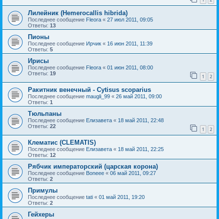
Лилейник (Hemerocallis hibrida)
Последнее сообщение
Fleora
«
27 июл 2011, 09:05
Ответы:
13
Пионы
Последнее сообщение
Ирчик
«
16 июн 2011, 11:39
Ответы:
5
Ирисы
Последнее сообщение
Fleora
«
01 июн 2011, 08:00
Ответы:
19
1
2
Ракитник венечный - Cytisus scoparius
Последнее сообщение
maugli_99
«
26 май 2011, 09:00
Ответы:
1
Тюльпаны
Последнее сообщение
Елизавета
«
18 май 2011, 22:48
Ответы:
22
1
2
Клематис (CLEMATIS)
Последнее сообщение
Елизавета
«
18 май 2011, 22:25
Ответы:
12
Рябчик императорский (царская корона)
Последнее сообщение
Boneee
«
06 май 2011, 09:27
Ответы:
2
Примулы
Последнее сообщение
tati
«
01 май 2011, 19:20
Ответы:
2
Гейхеры