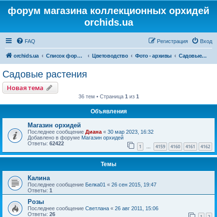
форум магазина коллекционных орхидей
orchids.ua
FAQ
Регистрация
Вход
orchids.ua
Список форумов
Цветоводство
Фото - архивы
Садовые растения
Садовые растения
Новая тема
36 тем • Страница
1
из
1
Объявления
Магазин орхидей
Последнее сообщение
Диана
«
30 мар 2023, 16:32
Добавлено в форуме
Магазин орхидей
Ответы:
62422
1
4159
4160
4161
4162
…
Темы
Калина
Последнее сообщение
Белка01
«
26 сен 2015, 19:47
Ответы:
1
Розы
Последнее сообщение
Светлана
«
26 авг 2011, 15:06
Ответы:
26
1
2