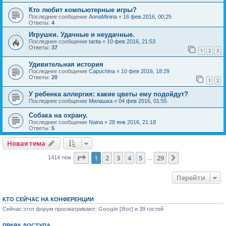
Кто любит компьютерные игры?
Последнее сообщение
AnnaMinina
«
16 фев 2016, 00:25
Ответы:
4
Игрушки. Удачные и неудачные.
Последнее сообщение
tarita
«
10 фев 2016, 21:53
Ответы:
37
1
2
3
Удивительная история
Последнее сообщение
Capuchina
«
10 фев 2016, 18:29
Ответы:
20
1
2
У ребенка аллергия: какие цветы ему подойдут?
Последнее сообщение
Милашка
«
04 фев 2016, 01:55
Собака на охрану.
Последнее сообщение
Naina
«
28 янв 2016, 21:18
Ответы:
5
Новая тема
Страница
1
из
29
1
2
3
4
5
29
След.
1414 тем
…
Перейти
КТО СЕЙЧАС НА КОНФЕРЕНЦИИ
Сейчас этот форум просматривают:
Google [Bot]
и 39 гостей
ПРАВА ДОСТУПА