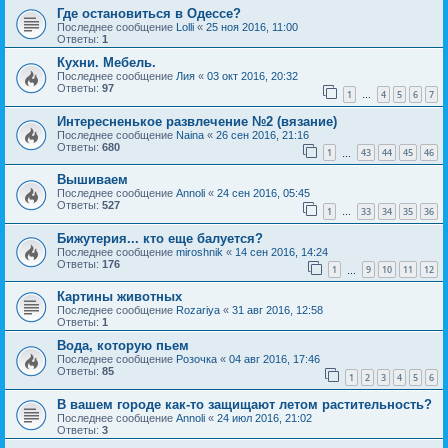
Где остановиться в Одессе?
Последнее сообщение
Lolli
«
25 ноя 2016, 11:00
Ответы:
1
Кухни. Мебель.
Последнее сообщение
Лия
«
03 окт 2016, 20:32
Ответы:
97
1
4
5
6
7
…
Интересненькое развлечение №2 (вязание)
Последнее сообщение
Naina
«
26 сен 2016, 21:16
Ответы:
680
1
43
44
45
46
…
Вышиваем
Последнее сообщение
Annoli
«
24 сен 2016, 05:45
Ответы:
527
1
33
34
35
36
…
Бижутерия... кто еще балуется?
Последнее сообщение
miroshnik
«
14 сен 2016, 14:24
Ответы:
176
1
9
10
11
12
…
Картины животных
Последнее сообщение
Rozariya
«
31 авг 2016, 12:58
Ответы:
1
Вода, которую пьем
Последнее сообщение
Розочка
«
04 авг 2016, 17:46
Ответы:
85
1
2
3
4
5
6
В вашем городе как-то защищают летом растительность?
Последнее сообщение
Annoli
«
24 июл 2016, 21:02
Ответы:
3