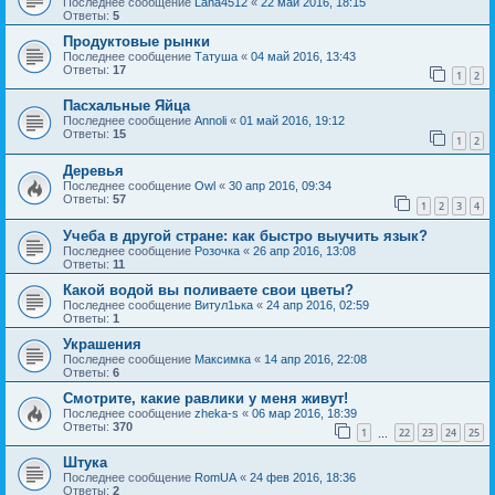
Последнее сообщение
Lana4512
«
22 май 2016, 18:15
Ответы:
5
Продуктовые рынки
Последнее сообщение
Татуша
«
04 май 2016, 13:43
Ответы:
17
1
2
Пасхальные Яйца
Последнее сообщение
Annoli
«
01 май 2016, 19:12
Ответы:
15
1
2
Деревья
Последнее сообщение
Owl
«
30 апр 2016, 09:34
Ответы:
57
1
2
3
4
Учеба в другой стране: как быстро выучить язык?
Последнее сообщение
Розочка
«
26 апр 2016, 13:08
Ответы:
11
Какой водой вы поливаете свои цветы?
Последнее сообщение
Витул1ька
«
24 апр 2016, 02:59
Ответы:
1
Украшения
Последнее сообщение
Максимка
«
14 апр 2016, 22:08
Ответы:
6
Смотрите, какие равлики у меня живут!
Последнее сообщение
zheka-s
«
06 мар 2016, 18:39
Ответы:
370
1
22
23
24
25
…
Штука
Последнее сообщение
RomUA
«
24 фев 2016, 18:36
Ответы:
2