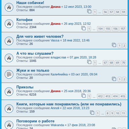
Наши собачки!
Последнее сообщение
Диана
«
12 июл 2023, 13:00
Ответы:
884
1
56
57
58
59
…
Котофеи
Последнее сообщение
Диана
«
26 апр 2023, 12:52
Ответы:
2344
1
154
155
156
157
…
Для чего живет человек?
Последнее сообщение
Vassa
«
18 янв 2022, 13:46
Ответы:
26
1
2
А что мы слушаем?
Последнее сообщение
владислав
«
07 дек 2020, 18:28
Ответы:
1045
1
67
68
69
70
…
Жуки и не только
Последнее сообщение
Кали4нийка
«
03 окт 2020, 09:04
Ответы:
20
1
2
Приколы
Последнее сообщение
Диана
«
25 ноя 2018, 20:36
Ответы:
6216
1
412
413
414
415
…
Книги, которые нам понравились (или не понравились)
Последнее сообщение
Annoli
«
22 ноя 2018, 13:23
Ответы:
159
1
8
9
10
11
…
Поговорим о работе
Последнее сообщение
Wakanda
«
17 фев 2018, 23:08
Ответы:
24