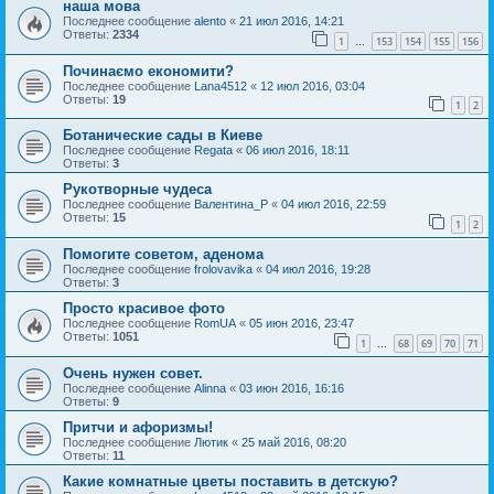
наша мова
Последнее сообщение
alento
«
21 июл 2016, 14:21
Ответы:
2334
1
153
154
155
156
…
Починаємо економити?
Последнее сообщение
Lana4512
«
12 июл 2016, 03:04
Ответы:
19
1
2
Ботанические сады в Киеве
Последнее сообщение
Regata
«
06 июл 2016, 18:11
Ответы:
3
Рукотворные чудеса
Последнее сообщение
Валентина_Р
«
04 июл 2016, 22:59
Ответы:
15
1
2
Помогите советом, аденома
Последнее сообщение
frolovavika
«
04 июл 2016, 19:28
Ответы:
3
Просто красивое фото
Последнее сообщение
RomUA
«
05 июн 2016, 23:47
Ответы:
1051
1
68
69
70
71
…
Очень нужен совет.
Последнее сообщение
Alinna
«
03 июн 2016, 16:16
Ответы:
9
Притчи и афоризмы!
Последнее сообщение
Лютик
«
25 май 2016, 08:20
Ответы:
11
Какие комнатные цветы поставить в детскую?