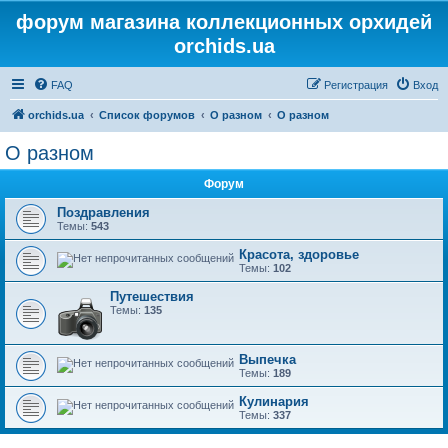
форум магазина коллекционных орхидей
orchids.ua
FAQ
Регистрация
Вход
orchids.ua
Список форумов
О разном
О разном
О разном
Форум
Поздравления
Темы:
543
Красота, здоровье
Темы:
102
Путешествия
Темы:
135
Выпечка
Темы:
189
Кулинария
Темы:
337