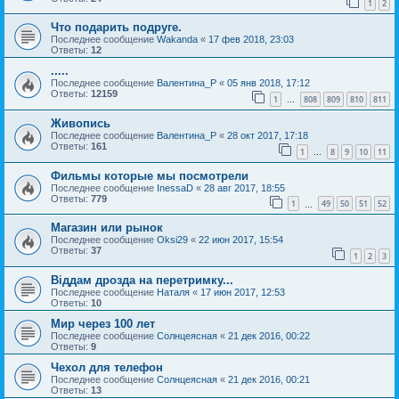
1
2
Что подарить подруге.
Последнее сообщение
Wakanda
«
17 фев 2018, 23:03
Ответы:
12
.....
Последнее сообщение
Валентина_Р
«
05 янв 2018, 17:12
Ответы:
12159
1
808
809
810
811
…
Живопись
Последнее сообщение
Валентина_Р
«
28 окт 2017, 17:18
Ответы:
161
1
8
9
10
11
…
Фильмы которые мы посмотрели
Последнее сообщение
InessaD
«
28 авг 2017, 18:55
Ответы:
779
1
49
50
51
52
…
Магазин или рынок
Последнее сообщение
Oksi29
«
22 июн 2017, 15:54
Ответы:
37
1
2
3
Віддам дрозда на перетримку...
Последнее сообщение
Наталя
«
17 июн 2017, 12:53
Ответы:
10
Мир через 100 лет
Последнее сообщение
Солнцеясная
«
21 дек 2016, 00:22
Ответы:
9
Чехол для телефон
Последнее сообщение
Солнцеясная
«
21 дек 2016, 00:21
Ответы:
13