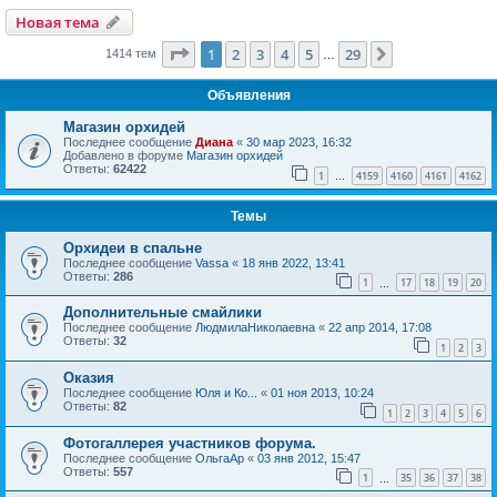
Новая тема
Страница
1
из
29
1
2
3
4
5
29
След.
1414 тем
…
Объявления
Магазин орхидей
Последнее сообщение
Диана
«
30 мар 2023, 16:32
Добавлено в форуме
Магазин орхидей
Ответы:
62422
1
4159
4160
4161
4162
…
Темы
Орхидеи в спальне
Последнее сообщение
Vassa
«
18 янв 2022, 13:41
Ответы:
286
1
17
18
19
20
…
Дополнительные смайлики
Последнее сообщение
ЛюдмилаНиколаевна
«
22 апр 2014, 17:08
Ответы:
32
1
2
3
Оказия
Последнее сообщение
Юля и Ко...
«
01 ноя 2013, 10:24
Ответы:
82
1
2
3
4
5
6
Фотогаллерея участников форума.
Последнее сообщение
ОльгаАр
«
03 янв 2012, 15:47
Ответы:
557
1
35
36
37
38
…