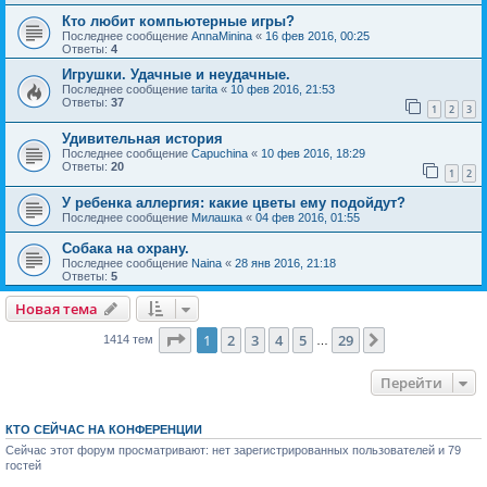
Кто любит компьютерные игры?
Последнее сообщение
AnnaMinina
«
16 фев 2016, 00:25
Ответы:
4
Игрушки. Удачные и неудачные.
Последнее сообщение
tarita
«
10 фев 2016, 21:53
Ответы:
37
1
2
3
Удивительная история
Последнее сообщение
Capuchina
«
10 фев 2016, 18:29
Ответы:
20
1
2
У ребенка аллергия: какие цветы ему подойдут?
Последнее сообщение
Милашка
«
04 фев 2016, 01:55
Собака на охрану.
Последнее сообщение
Naina
«
28 янв 2016, 21:18
Ответы:
5
Новая тема
Страница
1
из
29
1
2
3
4
5
29
След.
1414 тем
…
Перейти
КТО СЕЙЧАС НА КОНФЕРЕНЦИИ
Сейчас этот форум просматривают: нет зарегистрированных пользователей и 79
гостей