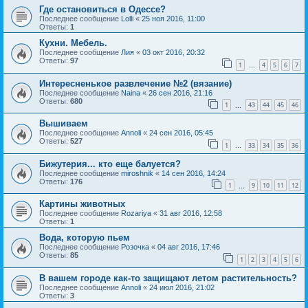
Где остановиться в Одессе?
Последнее сообщение
Lolli
«
25 ноя 2016, 11:00
Ответы:
1
Кухни. Мебель.
Последнее сообщение
Лия
«
03 окт 2016, 20:32
Ответы:
97
1
4
5
6
7
…
Интересненькое развлечение №2 (вязание)
Последнее сообщение
Naina
«
26 сен 2016, 21:16
Ответы:
680
1
43
44
45
46
…
Вышиваем
Последнее сообщение
Annoli
«
24 сен 2016, 05:45
Ответы:
527
1
33
34
35
36
…
Бижутерия... кто еще балуется?
Последнее сообщение
miroshnik
«
14 сен 2016, 14:24
Ответы:
176
1
9
10
11
12
…
Картины животных
Последнее сообщение
Rozariya
«
31 авг 2016, 12:58
Ответы:
1
Вода, которую пьем
Последнее сообщение
Розочка
«
04 авг 2016, 17:46
Ответы:
85
1
2
3
4
5
6
В вашем городе как-то защищают летом растительность?
Последнее сообщение
Annoli
«
24 июл 2016, 21:02
Ответы:
3