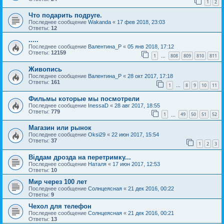
1
2
Что подарить подруге.
Последнее сообщение
Wakanda
«
17 фев 2018, 23:03
Ответы:
12
.....
Последнее сообщение
Валентина_Р
«
05 янв 2018, 17:12
Ответы:
12159
1
808
809
810
811
…
Живопись
Последнее сообщение
Валентина_Р
«
28 окт 2017, 17:18
Ответы:
161
1
8
9
10
11
…
Фильмы которые мы посмотрели
Последнее сообщение
InessaD
«
28 авг 2017, 18:55
Ответы:
779
1
49
50
51
52
…
Магазин или рынок
Последнее сообщение
Oksi29
«
22 июн 2017, 15:54
Ответы:
37
1
2
3
Віддам дрозда на перетримку...
Последнее сообщение
Наталя
«
17 июн 2017, 12:53
Ответы:
10
Мир через 100 лет
Последнее сообщение
Солнцеясная
«
21 дек 2016, 00:22
Ответы:
9
Чехол для телефон
Последнее сообщение
Солнцеясная
«
21 дек 2016, 00:21
Ответы:
13