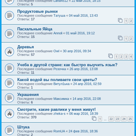
Последнее сообщение
Lana4512
«
22 май 2016, 18:15
Ответы:
5
Продуктовые рынки
Последнее сообщение
Татуша
«
04 май 2016, 13:43
Ответы:
17
1
2
Пасхальные Яйца
Последнее сообщение
Annoli
«
01 май 2016, 19:12
Ответы:
15
1
2
Деревья
Последнее сообщение
Owl
«
30 апр 2016, 09:34
Ответы:
57
1
2
3
4
Учеба в другой стране: как быстро выучить язык?
Последнее сообщение
Розочка
«
26 апр 2016, 13:08
Ответы:
11
Какой водой вы поливаете свои цветы?
Последнее сообщение
Витул1ька
«
24 апр 2016, 02:59
Ответы:
1
Украшения
Последнее сообщение
Максимка
«
14 апр 2016, 22:08
Ответы:
6
Смотрите, какие равлики у меня живут!
Последнее сообщение
zheka-s
«
06 мар 2016, 18:39
Ответы:
370
1
22
23
24
25
…
Штука
Последнее сообщение
RomUA
«
24 фев 2016, 18:36
Ответы:
2