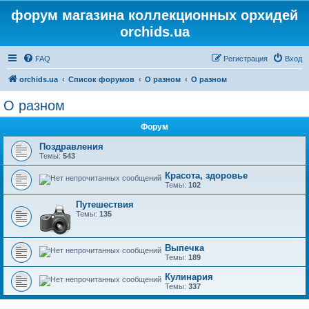
форум магазина коллекционных орхидей
orchids.ua
FAQ
Регистрация
Вход
orchids.ua
Список форумов
О разном
О разном
О разном
Форум
Поздравления
Темы:
543
Красота, здоровье
Темы:
102
Путешествия
Темы:
135
Выпечка
Темы:
189
Кулинария
Темы:
337