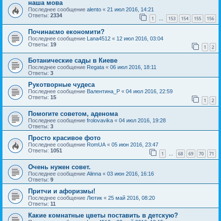
наша мова
Последнее сообщение
alento
«
21 июл 2016, 14:21
Ответы:
2334
1
153
154
155
156
…
Починаємо економити?
Последнее сообщение
Lana4512
«
12 июл 2016, 03:04
Ответы:
19
1
2
Ботанические сады в Киеве
Последнее сообщение
Regata
«
06 июл 2016, 18:11
Ответы:
3
Рукотворные чудеса
Последнее сообщение
Валентина_Р
«
04 июл 2016, 22:59
Ответы:
15
1
2
Помогите советом, аденома
Последнее сообщение
frolovavika
«
04 июл 2016, 19:28
Ответы:
3
Просто красивое фото
Последнее сообщение
RomUA
«
05 июн 2016, 23:47
Ответы:
1051
1
68
69
70
71
…
Очень нужен совет.
Последнее сообщение
Alinna
«
03 июн 2016, 16:16
Ответы:
9
Притчи и афоризмы!
Последнее сообщение
Лютик
«
25 май 2016, 08:20
Ответы:
11
Какие комнатные цветы поставить в детскую?