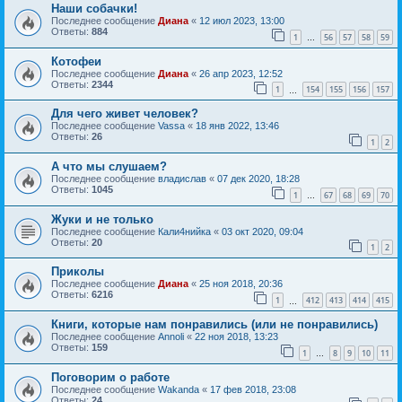
Наши собачки!
Последнее сообщение
Диана
«
12 июл 2023, 13:00
Ответы:
884
1
56
57
58
59
…
Котофеи
Последнее сообщение
Диана
«
26 апр 2023, 12:52
Ответы:
2344
1
154
155
156
157
…
Для чего живет человек?
Последнее сообщение
Vassa
«
18 янв 2022, 13:46
Ответы:
26
1
2
А что мы слушаем?
Последнее сообщение
владислав
«
07 дек 2020, 18:28
Ответы:
1045
1
67
68
69
70
…
Жуки и не только
Последнее сообщение
Кали4нийка
«
03 окт 2020, 09:04
Ответы:
20
1
2
Приколы
Последнее сообщение
Диана
«
25 ноя 2018, 20:36
Ответы:
6216
1
412
413
414
415
…
Книги, которые нам понравились (или не понравились)
Последнее сообщение
Annoli
«
22 ноя 2018, 13:23
Ответы:
159
1
8
9
10
11
…
Поговорим о работе
Последнее сообщение
Wakanda
«
17 фев 2018, 23:08
Ответы:
24