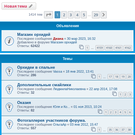
Новая тема
Страница
1
из
29
1
2
3
4
5
29
След.
1414 тем
…
Объявления
Магазин орхидей
Последнее сообщение
Диана
«
30 мар 2023, 16:32
Добавлено в форуме
Магазин орхидей
Ответы:
62422
1
4159
4160
4161
4162
…
Темы
Орхидеи в спальне
Последнее сообщение
Vassa
«
18 янв 2022, 13:41
Ответы:
286
1
17
18
19
20
…
Дополнительные смайлики
Последнее сообщение
ЛюдмилаНиколаевна
«
22 апр 2014, 17:08
Ответы:
32
1
2
3
Оказия
Последнее сообщение
Юля и Ко...
«
01 ноя 2013, 10:24
Ответы:
82
1
2
3
4
5
6
Фотогаллерея участников форума.
Последнее сообщение
ОльгаАр
«
03 янв 2012, 15:47
Ответы:
557
1
35
36
37
38
…