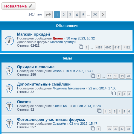
Новая тема
Страница
1
из
29
1
2
3
4
5
29
След.
1414 тем
…
Объявления
Магазин орхидей
Последнее сообщение
Диана
«
30 мар 2023, 16:32
Добавлено в форуме
Магазин орхидей
Ответы:
62422
1
4159
4160
4161
4162
…
Темы
Орхидеи в спальне
Последнее сообщение
Vassa
«
18 янв 2022, 13:41
Ответы:
286
1
17
18
19
20
…
Дополнительные смайлики
Последнее сообщение
ЛюдмилаНиколаевна
«
22 апр 2014, 17:08
Ответы:
32
1
2
3
Оказия
Последнее сообщение
Юля и Ко...
«
01 ноя 2013, 10:24
Ответы:
82
1
2
3
4
5
6
Фотогаллерея участников форума.
Последнее сообщение
ОльгаАр
«
03 янв 2012, 15:47
Ответы:
557
1
35
36
37
38
…