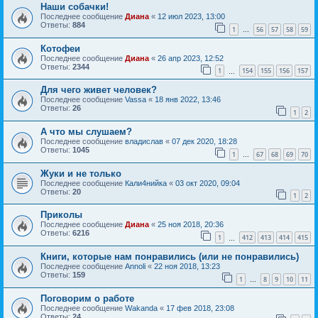
Наши собачки!
Последнее сообщение
Диана
«
12 июл 2023, 13:00
Ответы:
884
1
56
57
58
59
…
Котофеи
Последнее сообщение
Диана
«
26 апр 2023, 12:52
Ответы:
2344
1
154
155
156
157
…
Для чего живет человек?
Последнее сообщение
Vassa
«
18 янв 2022, 13:46
Ответы:
26
1
2
А что мы слушаем?
Последнее сообщение
владислав
«
07 дек 2020, 18:28
Ответы:
1045
1
67
68
69
70
…
Жуки и не только
Последнее сообщение
Кали4нийка
«
03 окт 2020, 09:04
Ответы:
20
1
2
Приколы
Последнее сообщение
Диана
«
25 ноя 2018, 20:36
Ответы:
6216
1
412
413
414
415
…
Книги, которые нам понравились (или не понравились)
Последнее сообщение
Annoli
«
22 ноя 2018, 13:23
Ответы:
159
1
8
9
10
11
…
Поговорим о работе
Последнее сообщение
Wakanda
«
17 фев 2018, 23:08
Ответы:
24