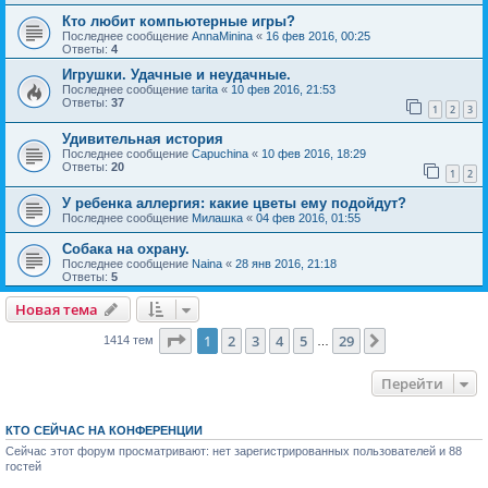
Кто любит компьютерные игры?
Последнее сообщение
AnnaMinina
«
16 фев 2016, 00:25
Ответы:
4
Игрушки. Удачные и неудачные.
Последнее сообщение
tarita
«
10 фев 2016, 21:53
Ответы:
37
1
2
3
Удивительная история
Последнее сообщение
Capuchina
«
10 фев 2016, 18:29
Ответы:
20
1
2
У ребенка аллергия: какие цветы ему подойдут?
Последнее сообщение
Милашка
«
04 фев 2016, 01:55
Собака на охрану.
Последнее сообщение
Naina
«
28 янв 2016, 21:18
Ответы:
5
Новая тема
Страница
1
из
29
1
2
3
4
5
29
След.
1414 тем
…
Перейти
КТО СЕЙЧАС НА КОНФЕРЕНЦИИ
Сейчас этот форум просматривают: нет зарегистрированных пользователей и 88
гостей