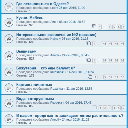
Где остановиться в Одессе?
Последнее сообщение
Lolli
«
25 ноя 2016, 11:00
Ответы:
1
Кухни. Мебель.
Последнее сообщение
Лия
«
03 окт 2016, 20:32
Ответы:
97
1
4
5
6
7
…
Интересненькое развлечение №2 (вязание)
Последнее сообщение
Naina
«
26 сен 2016, 21:16
Ответы:
680
1
43
44
45
46
…
Вышиваем
Последнее сообщение
Annoli
«
24 сен 2016, 05:45
Ответы:
527
1
33
34
35
36
…
Бижутерия... кто еще балуется?
Последнее сообщение
miroshnik
«
14 сен 2016, 14:24
Ответы:
176
1
9
10
11
12
…
Картины животных
Последнее сообщение
Rozariya
«
31 авг 2016, 12:58
Ответы:
1
Вода, которую пьем
Последнее сообщение
Розочка
«
04 авг 2016, 17:46
Ответы:
85
1
2
3
4
5
6
В вашем городе как-то защищают летом растительность?
Последнее сообщение
Annoli
«
24 июл 2016, 21:02
Ответы:
3