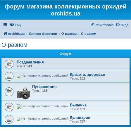
форум магазина коллекционных орхидей
orchids.ua
FAQ
Регистрация
Вход
orchids.ua
Список форумов
О разном
О разном
О разном
Форум
Поздравления
Темы:
543
Красота, здоровье
Темы:
102
Путешествия
Темы:
135
Выпечка
Темы:
189
Кулинария
Темы:
337