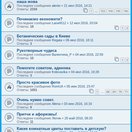
наша мова
Последнее сообщение
alento
«
21 июл 2016, 14:21
Ответы:
2334
1
153
154
155
156
…
Починаємо економити?
Последнее сообщение
Lana4512
«
12 июл 2016, 03:04
Ответы:
19
1
2
Ботанические сады в Киеве
Последнее сообщение
Regata
«
06 июл 2016, 18:11
Ответы:
3
Рукотворные чудеса
Последнее сообщение
Валентина_Р
«
04 июл 2016, 22:59
Ответы:
15
1
2
Помогите советом, аденома
Последнее сообщение
frolovavika
«
04 июл 2016, 19:28
Ответы:
3
Просто красивое фото
Последнее сообщение
RomUA
«
05 июн 2016, 23:47
Ответы:
1051
1
68
69
70
71
…
Очень нужен совет.
Последнее сообщение
Alinna
«
03 июн 2016, 16:16
Ответы:
9
Притчи и афоризмы!
Последнее сообщение
Лютик
«
25 май 2016, 08:20
Ответы:
11
Какие комнатные цветы поставить в детскую?