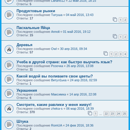
Последнее сообщение
Lana4512
«
22 май 2016, 18:15
Ответы:
5
Продуктовые рынки
Последнее сообщение
Татуша
«
04 май 2016, 13:43
Ответы:
17
1
2
Пасхальные Яйца
Последнее сообщение
Annoli
«
01 май 2016, 19:12
Ответы:
15
1
2
Деревья
Последнее сообщение
Owl
«
30 апр 2016, 09:34
Ответы:
57
1
2
3
4
Учеба в другой стране: как быстро выучить язык?
Последнее сообщение
Розочка
«
26 апр 2016, 13:08
Ответы:
11
Какой водой вы поливаете свои цветы?
Последнее сообщение
Витул1ька
«
24 апр 2016, 02:59
Ответы:
1
Украшения
Последнее сообщение
Максимка
«
14 апр 2016, 22:08
Ответы:
6
Смотрите, какие равлики у меня живут!
Последнее сообщение
zheka-s
«
06 мар 2016, 18:39
Ответы:
370
1
22
23
24
25
…
Штука
Последнее сообщение
RomUA
«
24 фев 2016, 18:36
Ответы:
2