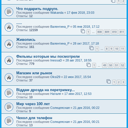
1
2
Что подарить подруге.
Последнее сообщение
Wakanda
«
17 фев 2018, 23:03
Ответы:
12
.....
Последнее сообщение
Валентина_Р
«
05 янв 2018, 17:12
Ответы:
12159
1
808
809
810
811
…
Живопись
Последнее сообщение
Валентина_Р
«
28 окт 2017, 17:18
Ответы:
161
1
8
9
10
11
…
Фильмы которые мы посмотрели
Последнее сообщение
InessaD
«
28 авг 2017, 18:55
Ответы:
779
1
49
50
51
52
…
Магазин или рынок
Последнее сообщение
Oksi29
«
22 июн 2017, 15:54
Ответы:
37
1
2
3
Віддам дрозда на перетримку...
Последнее сообщение
Наталя
«
17 июн 2017, 12:53
Ответы:
10
Мир через 100 лет
Последнее сообщение
Солнцеясная
«
21 дек 2016, 00:22
Ответы:
9
Чехол для телефон
Последнее сообщение
Солнцеясная
«
21 дек 2016, 00:21
Ответы:
13