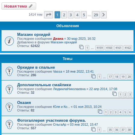
Новая тема
Страница
1
из
29
1
2
3
4
5
29
След.
1414 тем
…
Объявления
Магазин орхидей
Последнее сообщение
Диана
«
30 мар 2023, 16:32
Добавлено в форуме
Магазин орхидей
Ответы:
62422
1
4159
4160
4161
4162
…
Темы
Орхидеи в спальне
Последнее сообщение
Vassa
«
18 янв 2022, 13:41
Ответы:
286
1
17
18
19
20
…
Дополнительные смайлики
Последнее сообщение
ЛюдмилаНиколаевна
«
22 апр 2014, 17:08
Ответы:
32
1
2
3
Оказия
Последнее сообщение
Юля и Ко...
«
01 ноя 2013, 10:24
Ответы:
82
1
2
3
4
5
6
Фотогаллерея участников форума.
Последнее сообщение
ОльгаАр
«
03 янв 2012, 15:47
Ответы:
557
1
35
36
37
38
…