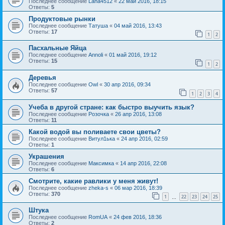
Последнее сообщение
Lana4512
«
22 май 2016, 18:15
Ответы:
5
Продуктовые рынки
Последнее сообщение
Татуша
«
04 май 2016, 13:43
Ответы:
17
1
2
Пасхальные Яйца
Последнее сообщение
Annoli
«
01 май 2016, 19:12
Ответы:
15
1
2
Деревья
Последнее сообщение
Owl
«
30 апр 2016, 09:34
Ответы:
57
1
2
3
4
Учеба в другой стране: как быстро выучить язык?
Последнее сообщение
Розочка
«
26 апр 2016, 13:08
Ответы:
11
Какой водой вы поливаете свои цветы?
Последнее сообщение
Витул1ька
«
24 апр 2016, 02:59
Ответы:
1
Украшения
Последнее сообщение
Максимка
«
14 апр 2016, 22:08
Ответы:
6
Смотрите, какие равлики у меня живут!
Последнее сообщение
zheka-s
«
06 мар 2016, 18:39
Ответы:
370
1
22
23
24
25
…
Штука
Последнее сообщение
RomUA
«
24 фев 2016, 18:36
Ответы:
2