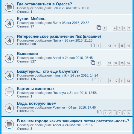
Где остановиться в Одессе?
Последнее сообщение
Lolli
«
25 ноя 2016, 11:00
Ответы:
1
Кухни. Мебель.
Последнее сообщение
Лия
«
03 окт 2016, 20:32
Ответы:
97
1
4
5
6
7
…
Интересненькое развлечение №2 (вязание)
Последнее сообщение
Naina
«
26 сен 2016, 21:16
Ответы:
680
1
43
44
45
46
…
Вышиваем
Последнее сообщение
Annoli
«
24 сен 2016, 05:45
Ответы:
527
1
33
34
35
36
…
Бижутерия... кто еще балуется?
Последнее сообщение
miroshnik
«
14 сен 2016, 14:24
Ответы:
176
1
9
10
11
12
…
Картины животных
Последнее сообщение
Rozariya
«
31 авг 2016, 12:58
Ответы:
1
Вода, которую пьем
Последнее сообщение
Розочка
«
04 авг 2016, 17:46
Ответы:
85
1
2
3
4
5
6
В вашем городе как-то защищают летом растительность?
Последнее сообщение
Annoli
«
24 июл 2016, 21:02
Ответы:
3