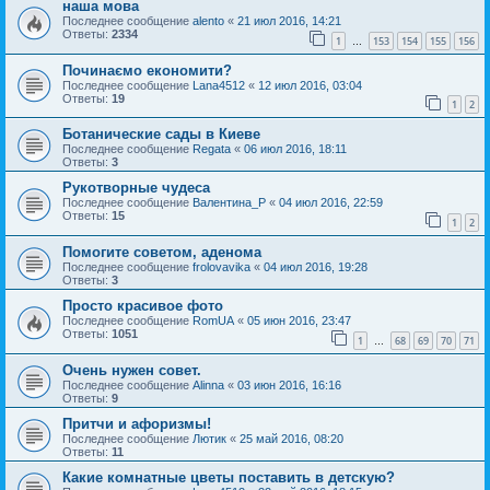
наша мова
Последнее сообщение
alento
«
21 июл 2016, 14:21
Ответы:
2334
1
153
154
155
156
…
Починаємо економити?
Последнее сообщение
Lana4512
«
12 июл 2016, 03:04
Ответы:
19
1
2
Ботанические сады в Киеве
Последнее сообщение
Regata
«
06 июл 2016, 18:11
Ответы:
3
Рукотворные чудеса
Последнее сообщение
Валентина_Р
«
04 июл 2016, 22:59
Ответы:
15
1
2
Помогите советом, аденома
Последнее сообщение
frolovavika
«
04 июл 2016, 19:28
Ответы:
3
Просто красивое фото
Последнее сообщение
RomUA
«
05 июн 2016, 23:47
Ответы:
1051
1
68
69
70
71
…
Очень нужен совет.
Последнее сообщение
Alinna
«
03 июн 2016, 16:16
Ответы:
9
Притчи и афоризмы!
Последнее сообщение
Лютик
«
25 май 2016, 08:20
Ответы:
11
Какие комнатные цветы поставить в детскую?