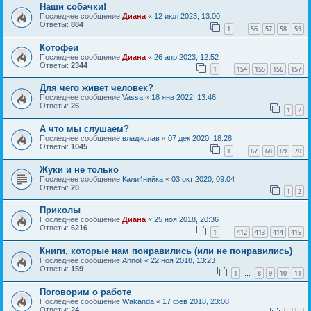
Наши собачки!
Последнее сообщение
Диана
«
12 июл 2023, 13:00
Ответы:
884
1
56
57
58
59
…
Котофеи
Последнее сообщение
Диана
«
26 апр 2023, 12:52
Ответы:
2344
1
154
155
156
157
…
Для чего живет человек?
Последнее сообщение
Vassa
«
18 янв 2022, 13:46
Ответы:
26
1
2
А что мы слушаем?
Последнее сообщение
владислав
«
07 дек 2020, 18:28
Ответы:
1045
1
67
68
69
70
…
Жуки и не только
Последнее сообщение
Кали4нийка
«
03 окт 2020, 09:04
Ответы:
20
1
2
Приколы
Последнее сообщение
Диана
«
25 ноя 2018, 20:36
Ответы:
6216
1
412
413
414
415
…
Книги, которые нам понравились (или не понравились)
Последнее сообщение
Annoli
«
22 ноя 2018, 13:23
Ответы:
159
1
8
9
10
11
…
Поговорим о работе
Последнее сообщение
Wakanda
«
17 фев 2018, 23:08
Ответы:
24