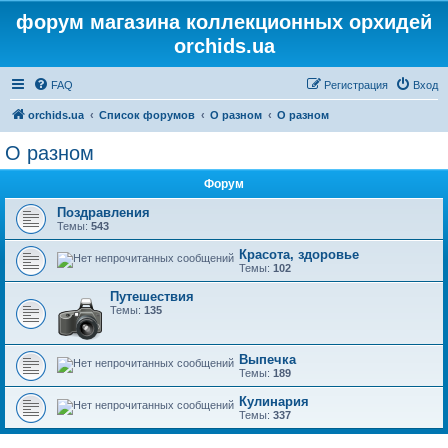
форум магазина коллекционных орхидей
orchids.ua
FAQ
Регистрация
Вход
orchids.ua
Список форумов
О разном
О разном
О разном
Форум
Поздравления
Темы:
543
Красота, здоровье
Темы:
102
Путешествия
Темы:
135
Выпечка
Темы:
189
Кулинария
Темы:
337