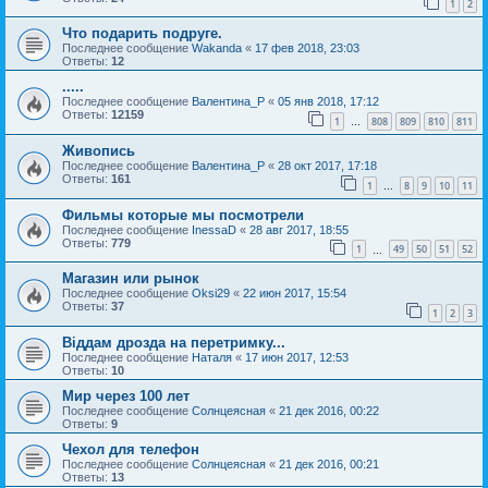
1
2
Что подарить подруге.
Последнее сообщение
Wakanda
«
17 фев 2018, 23:03
Ответы:
12
.....
Последнее сообщение
Валентина_Р
«
05 янв 2018, 17:12
Ответы:
12159
1
808
809
810
811
…
Живопись
Последнее сообщение
Валентина_Р
«
28 окт 2017, 17:18
Ответы:
161
1
8
9
10
11
…
Фильмы которые мы посмотрели
Последнее сообщение
InessaD
«
28 авг 2017, 18:55
Ответы:
779
1
49
50
51
52
…
Магазин или рынок
Последнее сообщение
Oksi29
«
22 июн 2017, 15:54
Ответы:
37
1
2
3
Віддам дрозда на перетримку...
Последнее сообщение
Наталя
«
17 июн 2017, 12:53
Ответы:
10
Мир через 100 лет
Последнее сообщение
Солнцеясная
«
21 дек 2016, 00:22
Ответы:
9
Чехол для телефон
Последнее сообщение
Солнцеясная
«
21 дек 2016, 00:21
Ответы:
13