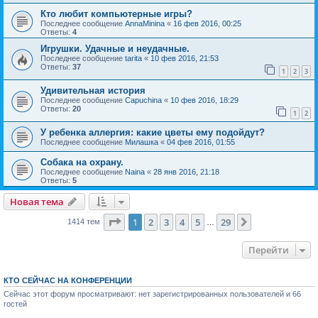
Кто любит компьютерные игры?
Последнее сообщение
AnnaMinina
«
16 фев 2016, 00:25
Ответы:
4
Игрушки. Удачные и неудачные.
Последнее сообщение
tarita
«
10 фев 2016, 21:53
Ответы:
37
1
2
3
Удивительная история
Последнее сообщение
Capuchina
«
10 фев 2016, 18:29
Ответы:
20
1
2
У ребенка аллергия: какие цветы ему подойдут?
Последнее сообщение
Милашка
«
04 фев 2016, 01:55
Собака на охрану.
Последнее сообщение
Naina
«
28 янв 2016, 21:18
Ответы:
5
Новая тема
Страница
1
из
29
1
2
3
4
5
29
След.
1414 тем
…
Перейти
КТО СЕЙЧАС НА КОНФЕРЕНЦИИ
Сейчас этот форум просматривают: нет зарегистрированных пользователей и 66
гостей