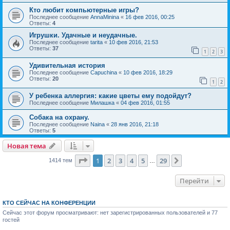
Кто любит компьютерные игры?
Последнее сообщение
AnnaMinina
«
16 фев 2016, 00:25
Ответы:
4
Игрушки. Удачные и неудачные.
Последнее сообщение
tarita
«
10 фев 2016, 21:53
Ответы:
37
1
2
3
Удивительная история
Последнее сообщение
Capuchina
«
10 фев 2016, 18:29
Ответы:
20
1
2
У ребенка аллергия: какие цветы ему подойдут?
Последнее сообщение
Милашка
«
04 фев 2016, 01:55
Собака на охрану.
Последнее сообщение
Naina
«
28 янв 2016, 21:18
Ответы:
5
Новая тема
Страница
1
из
29
1
2
3
4
5
29
След.
1414 тем
…
Перейти
КТО СЕЙЧАС НА КОНФЕРЕНЦИИ
Сейчас этот форум просматривают: нет зарегистрированных пользователей и 77
гостей