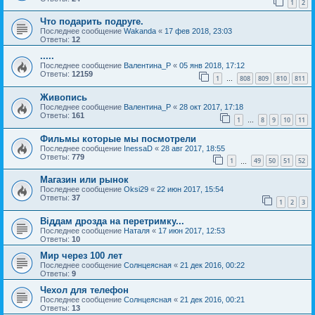
1
2
Что подарить подруге.
Последнее сообщение
Wakanda
«
17 фев 2018, 23:03
Ответы:
12
.....
Последнее сообщение
Валентина_Р
«
05 янв 2018, 17:12
Ответы:
12159
1
808
809
810
811
…
Живопись
Последнее сообщение
Валентина_Р
«
28 окт 2017, 17:18
Ответы:
161
1
8
9
10
11
…
Фильмы которые мы посмотрели
Последнее сообщение
InessaD
«
28 авг 2017, 18:55
Ответы:
779
1
49
50
51
52
…
Магазин или рынок
Последнее сообщение
Oksi29
«
22 июн 2017, 15:54
Ответы:
37
1
2
3
Віддам дрозда на перетримку...
Последнее сообщение
Наталя
«
17 июн 2017, 12:53
Ответы:
10
Мир через 100 лет
Последнее сообщение
Солнцеясная
«
21 дек 2016, 00:22
Ответы:
9
Чехол для телефон
Последнее сообщение
Солнцеясная
«
21 дек 2016, 00:21
Ответы:
13