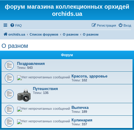
форум магазина коллекционных орхидей
orchids.ua
FAQ
Регистрация
Вход
orchids.ua
Список форумов
О разном
О разном
О разном
Форум
Поздравления
Темы:
543
Красота, здоровье
Темы:
102
Путешествия
Темы:
135
Выпечка
Темы:
189
Кулинария
Темы:
337