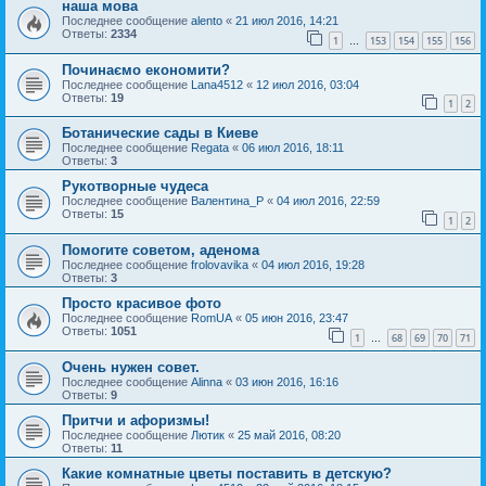
наша мова
Последнее сообщение
alento
«
21 июл 2016, 14:21
Ответы:
2334
1
153
154
155
156
…
Починаємо економити?
Последнее сообщение
Lana4512
«
12 июл 2016, 03:04
Ответы:
19
1
2
Ботанические сады в Киеве
Последнее сообщение
Regata
«
06 июл 2016, 18:11
Ответы:
3
Рукотворные чудеса
Последнее сообщение
Валентина_Р
«
04 июл 2016, 22:59
Ответы:
15
1
2
Помогите советом, аденома
Последнее сообщение
frolovavika
«
04 июл 2016, 19:28
Ответы:
3
Просто красивое фото
Последнее сообщение
RomUA
«
05 июн 2016, 23:47
Ответы:
1051
1
68
69
70
71
…
Очень нужен совет.
Последнее сообщение
Alinna
«
03 июн 2016, 16:16
Ответы:
9
Притчи и афоризмы!
Последнее сообщение
Лютик
«
25 май 2016, 08:20
Ответы:
11
Какие комнатные цветы поставить в детскую?