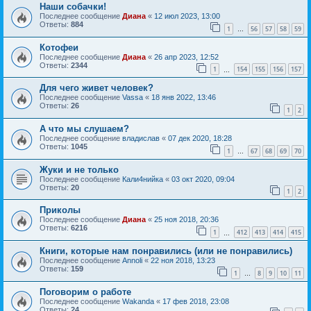
Наши собачки!
Последнее сообщение
Диана
«
12 июл 2023, 13:00
Ответы:
884
1
56
57
58
59
…
Котофеи
Последнее сообщение
Диана
«
26 апр 2023, 12:52
Ответы:
2344
1
154
155
156
157
…
Для чего живет человек?
Последнее сообщение
Vassa
«
18 янв 2022, 13:46
Ответы:
26
1
2
А что мы слушаем?
Последнее сообщение
владислав
«
07 дек 2020, 18:28
Ответы:
1045
1
67
68
69
70
…
Жуки и не только
Последнее сообщение
Кали4нийка
«
03 окт 2020, 09:04
Ответы:
20
1
2
Приколы
Последнее сообщение
Диана
«
25 ноя 2018, 20:36
Ответы:
6216
1
412
413
414
415
…
Книги, которые нам понравились (или не понравились)
Последнее сообщение
Annoli
«
22 ноя 2018, 13:23
Ответы:
159
1
8
9
10
11
…
Поговорим о работе
Последнее сообщение
Wakanda
«
17 фев 2018, 23:08
Ответы:
24