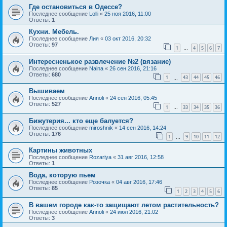
Где остановиться в Одессе?
Последнее сообщение
Lolli
«
25 ноя 2016, 11:00
Ответы:
1
Кухни. Мебель.
Последнее сообщение
Лия
«
03 окт 2016, 20:32
Ответы:
97
1
4
5
6
7
…
Интересненькое развлечение №2 (вязание)
Последнее сообщение
Naina
«
26 сен 2016, 21:16
Ответы:
680
1
43
44
45
46
…
Вышиваем
Последнее сообщение
Annoli
«
24 сен 2016, 05:45
Ответы:
527
1
33
34
35
36
…
Бижутерия... кто еще балуется?
Последнее сообщение
miroshnik
«
14 сен 2016, 14:24
Ответы:
176
1
9
10
11
12
…
Картины животных
Последнее сообщение
Rozariya
«
31 авг 2016, 12:58
Ответы:
1
Вода, которую пьем
Последнее сообщение
Розочка
«
04 авг 2016, 17:46
Ответы:
85
1
2
3
4
5
6
В вашем городе как-то защищают летом растительность?
Последнее сообщение
Annoli
«
24 июл 2016, 21:02
Ответы:
3