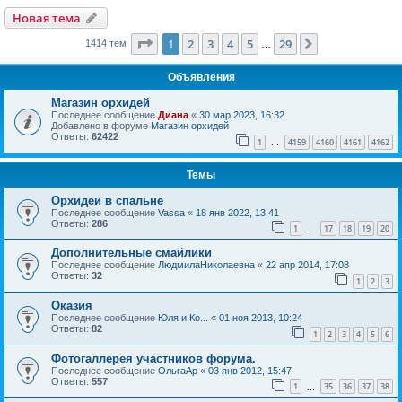
Новая тема
Страница
1
из
29
1
2
3
4
5
29
След.
1414 тем
…
Объявления
Магазин орхидей
Последнее сообщение
Диана
«
30 мар 2023, 16:32
Добавлено в форуме
Магазин орхидей
Ответы:
62422
1
4159
4160
4161
4162
…
Темы
Орхидеи в спальне
Последнее сообщение
Vassa
«
18 янв 2022, 13:41
Ответы:
286
1
17
18
19
20
…
Дополнительные смайлики
Последнее сообщение
ЛюдмилаНиколаевна
«
22 апр 2014, 17:08
Ответы:
32
1
2
3
Оказия
Последнее сообщение
Юля и Ко...
«
01 ноя 2013, 10:24
Ответы:
82
1
2
3
4
5
6
Фотогаллерея участников форума.
Последнее сообщение
ОльгаАр
«
03 янв 2012, 15:47
Ответы:
557
1
35
36
37
38
…