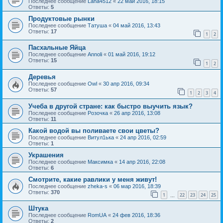
Последнее сообщение
Lana4512
«
22 май 2016, 18:15
Ответы:
5
Продуктовые рынки
Последнее сообщение
Татуша
«
04 май 2016, 13:43
Ответы:
17
1
2
Пасхальные Яйца
Последнее сообщение
Annoli
«
01 май 2016, 19:12
Ответы:
15
1
2
Деревья
Последнее сообщение
Owl
«
30 апр 2016, 09:34
Ответы:
57
1
2
3
4
Учеба в другой стране: как быстро выучить язык?
Последнее сообщение
Розочка
«
26 апр 2016, 13:08
Ответы:
11
Какой водой вы поливаете свои цветы?
Последнее сообщение
Витул1ька
«
24 апр 2016, 02:59
Ответы:
1
Украшения
Последнее сообщение
Максимка
«
14 апр 2016, 22:08
Ответы:
6
Смотрите, какие равлики у меня живут!
Последнее сообщение
zheka-s
«
06 мар 2016, 18:39
Ответы:
370
1
22
23
24
25
…
Штука
Последнее сообщение
RomUA
«
24 фев 2016, 18:36
Ответы:
2