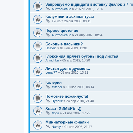
Запрошуємо відвідати виставку фіалок з 7 п
Анатольевна
»
28 май 2012, 12:26
Колумнеи и эсхинантусы
Тинка
»
26 окт 2006, 09:11
Первое цветение
Анатольевна
»
21 апр 2007, 18:54
Боковые пасынки?
Натэла
»
01 ноя 2009, 12:01
Глоксиния прячет бутоны под листья.
Annichka
»
05 апр 2012, 13:20
Листья долго думают...
Lena 77
»
05 янв 2010, 13:21
Колерия
stitcher
»
19 июл 2005, 08:14
Помогите пожайлуста!
Пупсик
»
24 апр 2010, 21:40
Хваст: ХИМЕРЫ :))
Лора
»
21 ноя 2007, 17:22
Миниатюрные фиалки
Nataly
»
01 ноя 2006, 21:47