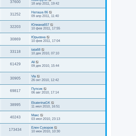
37600
18 апр 2011, 19:42
Наташа 86
31252
09 апр 2011, 11:40
Юлиана657
32203
10 фев 2011, 17:55
Юрьевна
30869
10 фев 2011, 17:04
tata68
33118
10 дек 2010, 07:10
Ali
61429
09 дек 2010, 15:44
Vla
30905
26 окт 2010, 12:42
Пупсик
69817
06 авг 2010, 17:14
EkaterinaGK
38995
11 июл 2010, 16:51
Макс
40243
03 июл 2010, 23:13
Елен Суворов
173434
10 июн 2010, 10:30