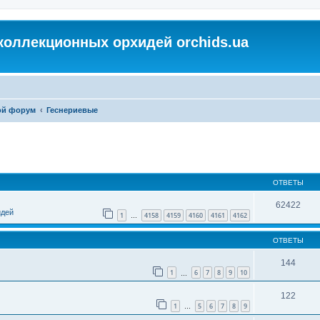
коллекционных орхидей orchids.ua
ой форум
Геснериевые
ОТВЕТЫ
62422
идей
1
4158
4159
4160
4161
4162
…
ОТВЕТЫ
144
1
6
7
8
9
10
…
122
1
5
6
7
8
9
…