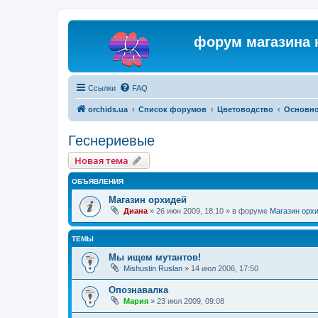
форум магазина 
Ссылки
FAQ
orchids.ua
Список форумов
Цветоводство
Основн
Геснериевые
Новая тема
ОБЪЯВЛЕНИЯ
Магазин орхидей
Диана
»
26 июн 2009, 18:10
» в форуме
Магазин орх
ТЕМЫ
Мы ищем мутантов!
Mishustin Ruslan
»
14 июл 2006, 17:50
Опознавалка
Мария
»
23 июл 2009, 09:08