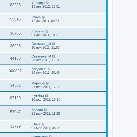
Ученица
82288
13 янв 2012, 20:51
Vitaya
55016
12 дек 2011, 09:37
Жасмин
36706
01 дек 2011, 18:20
Светлана_М
38026
10 ноя 2011, 21:57
Светлана_М
44186
28 окт 2011, 08:23
Владлена
300827
28 сен 2011, 20:48
Маркиза
34501
27 июл 2011, 17:25
myrzilka
97130
10 июл 2011, 15:13
Boneee
57047
21 июн 2011, 11:28
Юлия
32799
04 май 2011, 08:45
повитруля