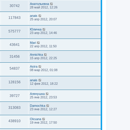
Анатольевна
30742
28 май 2012, 12:26
anais
117843
25 апр 2012, 20:07
Юличка
575777
23 апр 2012, 14:46
Mari
43641
22 апр 2012, 11:50
Annichka
31456
15 апр 2012, 22:25
Astra
54837
08 мар 2012, 01:08
anais
128156
12 фев 2012, 18:22
Аленушка
39727
25 янв 2012, 23:53
Damochka
313083
23 янв 2012, 12:27
Oksana
438910
19 янв 2012, 17:50