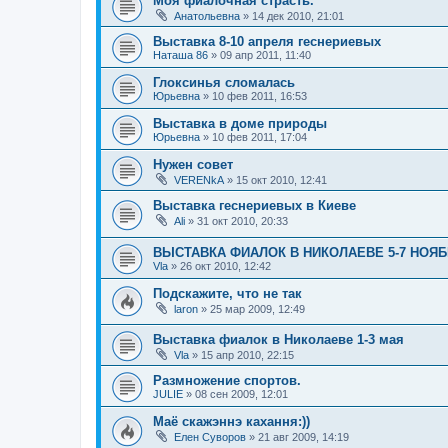
Моя фиалочная страсть.
Анатольевна
»
14 дек 2010, 21:01
Выставка 8-10 апреля геснериевых
Наташа 86
»
09 апр 2011, 11:40
Глоксинья сломалась
Юрьевна
»
10 фев 2011, 16:53
Выставка в доме природы
Юрьевна
»
10 фев 2011, 17:04
Нужен совет
VERENkA
»
15 окт 2010, 12:41
Выставка геснериевых в Киеве
Ali
»
31 окт 2010, 20:33
ВЫСТАВКА ФИАЛОК В НИКОЛАЕВЕ 5-7 НОЯ
Vla
»
26 окт 2010, 12:42
Подскажите, что не так
laron
»
25 мар 2009, 12:49
Выставка фиалок в Николаеве 1-3 мая
Vla
»
15 апр 2010, 22:15
Размножение спортов.
JULIE
»
08 сен 2009, 12:01
Маё скажэннэ кахання:))
Елен Суворов
»
21 авг 2009, 14:19