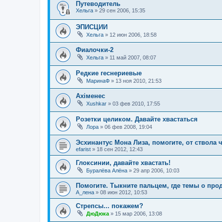
Путеводитель
Хельга
»
29 сен 2006, 15:35
ЭПИСЦИИ
Хельга
»
12 июн 2006, 18:58
Фиалочки-2
Хельга
»
11 май 2007, 08:07
Редкие геснериевые
МаринаФ
»
13 ноя 2010, 21:53
Ахіменес
Xushkar
»
03 фев 2010, 17:55
Розетки целиком. Давайте хвастаться
Лора
»
06 фев 2008, 19:04
Эсхинантус Мона Лиза, помогите, от ствола 
efarist
»
18 сен 2012, 12:43
Глоксинии, давайте хвастать!
Буралёва Алёна
»
29 апр 2006, 10:03
Помогите. Тыкните пальцем, где темы о про
А_лена
»
08 июн 2012, 10:53
Стрепсы... покажем?
ДюДюка
»
15 мар 2006, 13:08