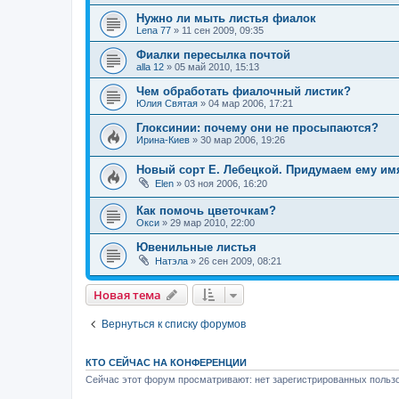
Нужно ли мыть листья фиалок
Lena 77
»
11 сен 2009, 09:35
Фиалки пересылка почтой
alla 12
»
05 май 2010, 15:13
Чем обработать фиалочный листик?
Юлия Святая
»
04 мар 2006, 17:21
Глоксинии: почему они не просыпаются?
Ирина-Киев
»
30 мар 2006, 19:26
Новый сорт Е. Лебецкой. Придумаем ему им
Elen
»
03 ноя 2006, 16:20
Как помочь цветочкам?
Окси
»
29 мар 2010, 22:00
Ювенильные листья
Натэла
»
26 сен 2009, 08:21
Новая тема
Вернуться к списку форумов
КТО СЕЙЧАС НА КОНФЕРЕНЦИИ
Сейчас этот форум просматривают: нет зарегистрированных пользо