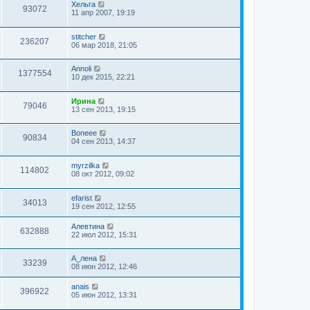
Хельга
93072
11 апр 2007, 19:19
stitcher
236207
06 мар 2018, 21:05
Annoli
1377554
10 дек 2015, 22:21
Ирина
79046
13 сен 2013, 19:15
Boneee
90834
04 сен 2013, 14:37
myrzilka
114802
08 окт 2012, 09:02
efarist
34013
19 сен 2012, 12:55
Алевтина
632888
22 июл 2012, 15:31
А_лена
33239
08 июн 2012, 12:46
anais
396922
05 июн 2012, 13:31