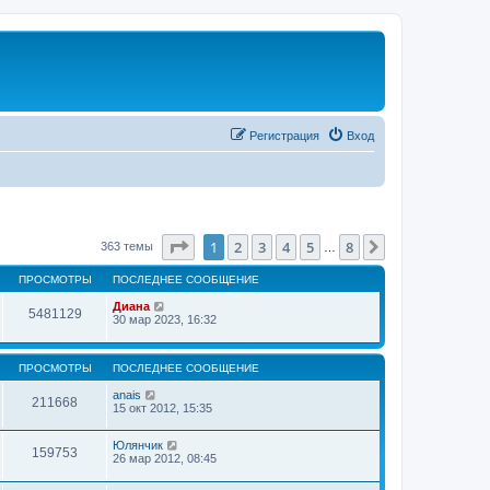
Регистрация
Вход
Страница
1
из
8
1
2
3
4
5
8
След.
363 темы
…
ПРОСМОТРЫ
ПОСЛЕДНЕЕ СООБЩЕНИЕ
Диана
5481129
30 мар 2023, 16:32
ПРОСМОТРЫ
ПОСЛЕДНЕЕ СООБЩЕНИЕ
anais
211668
15 окт 2012, 15:35
Юлянчик
159753
26 мар 2012, 08:45