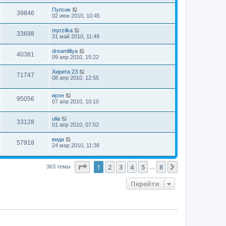
Пупсик
39846
02 июн 2010, 10:45
myrzilka
33698
31 май 2010, 11:49
dreamliliya
40381
09 апр 2010, 15:22
Хирита 23
71747
08 апр 2010, 12:55
ирэн
95056
07 апр 2010, 10:10
ulia
33128
01 апр 2010, 07:02
вида
57918
24 мар 2010, 11:38
Страница
1
из
8
1
2
3
4
5
8
След.
363 темы
…
Перейти