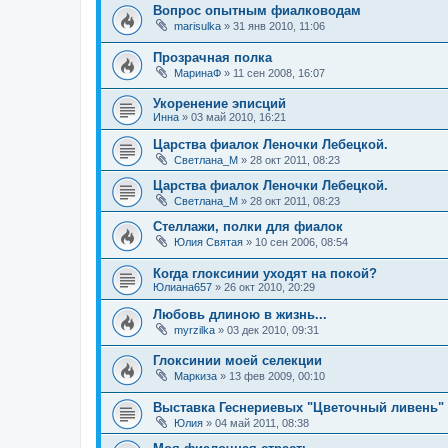
Вопрос опытным фиалководам
marisulka
»
31 янв 2010, 11:06
Прозрачная полка
МаринаФ
»
11 сен 2008, 16:07
Укоренение эписций
Инна
»
03 май 2010, 16:21
Царства фиалок Леночки Лебецкой.
Светлана_М
»
28 окт 2011, 08:23
Царства фиалок Леночки Лебецкой.
Светлана_М
»
28 окт 2011, 08:23
Стеллажи, полки для фиалок
Юлия Святая
»
10 сен 2006, 08:54
Когда глоксинии уходят на покой?
Юлиана657
»
26 окт 2010, 20:29
Любовь длиною в жизнь...
myrzilka
»
03 дек 2010, 09:31
Глоксинии моей селекции
Маркиза
»
13 фев 2009, 00:10
Выставка Геснериевых "Цветочный ливень" 
Юлия
»
04 май 2011, 08:38