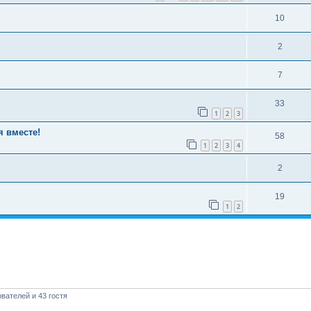
10
2
7
33
1
2
3
я вместе!
58
1
2
3
4
2
19
1
2
вателей и 43 гостя