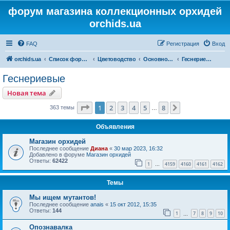
форум магазина коллекционных орхидей
orchids.ua
FAQ
Регистрация
Вход
orchids.ua
Список форумов
Цветоводство
Основной форум
Геснериевые
Геснериевые
Новая тема
Страница
1
из
8
1
2
3
4
5
8
След.
363 темы
…
Объявления
Магазин орхидей
Последнее сообщение
Диана
«
30 мар 2023, 16:32
Добавлено в форуме
Магазин орхидей
Ответы:
62422
1
4159
4160
4161
4162
…
Темы
Мы ищем мутантов!
Последнее сообщение
anais
«
15 окт 2012, 15:35
Ответы:
144
1
7
8
9
10
…
Опознавалка