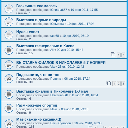
Глоксинья сломалась
Последнее сообщение
Юлиана657
«
10 фев 2011, 17:55
Ответы:
1
Выставка в доме природы
Последнее сообщение
Юрьевна
«
10 фев 2011, 17:04
Нужен совет
Последнее сообщение
tata68
«
10 дек 2010, 07:10
Ответы:
2
Выставка геснериевых в Киеве
Последнее сообщение
Ali
«
09 дек 2010, 15:44
Ответы:
15
1
2
ВЫСТАВКА ФИАЛОК В НИКОЛАЕВЕ 5-7 НОЯБРЯ
Последнее сообщение
Vla
«
26 окт 2010, 12:42
Подскажите, что не так
Последнее сообщение
Пупсик
«
06 авг 2010, 17:14
Ответы:
30
1
2
3
Выставка фиалок в Николаеве 1-3 мая
Последнее сообщение
EkaterinaGK
«
11 июл 2010, 16:51
Ответы:
4
Размножение спортов.
Последнее сообщение
Макс
«
03 июл 2010, 23:13
Ответы:
9
Маё скажэннэ кахання:))
Последнее сообщение
Елен Суворов
«
10 июн 2010, 10:30
Ответы:
168