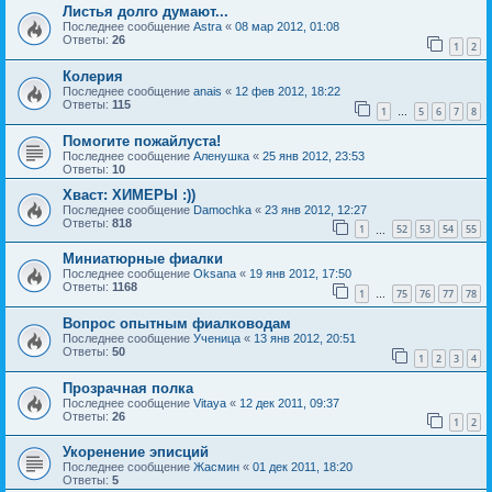
Листья долго думают...
Последнее сообщение
Astra
«
08 мар 2012, 01:08
Ответы:
26
1
2
Колерия
Последнее сообщение
anais
«
12 фев 2012, 18:22
Ответы:
115
1
5
6
7
8
…
Помогите пожайлуста!
Последнее сообщение
Аленушка
«
25 янв 2012, 23:53
Ответы:
10
Хваст: ХИМЕРЫ :))
Последнее сообщение
Damochka
«
23 янв 2012, 12:27
Ответы:
818
1
52
53
54
55
…
Миниатюрные фиалки
Последнее сообщение
Oksana
«
19 янв 2012, 17:50
Ответы:
1168
1
75
76
77
78
…
Вопрос опытным фиалководам
Последнее сообщение
Ученица
«
13 янв 2012, 20:51
Ответы:
50
1
2
3
4
Прозрачная полка
Последнее сообщение
Vitaya
«
12 дек 2011, 09:37
Ответы:
26
1
2
Укоренение эписций
Последнее сообщение
Жасмин
«
01 дек 2011, 18:20
Ответы:
5