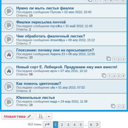
1
9
10
11
12
…
Нужно ли мыть листья фиалок
Последнее сообщение
Пупсик
«
02 июн 2010, 10:45
Ответы:
10
Фиалки пересылка почтой
Последнее сообщение
myrzilka
«
31 май 2010, 11:49
Ответы:
2
Чем обработать фиалочный листик?
Последнее сообщение
dreamliliya
«
09 апр 2010, 15:22
Ответы:
7
Глоксинии: почему они не просыпаются?
Последнее сообщение
Хирита 23
«
08 апр 2010, 12:55
Ответы:
33
1
2
3
Новый сорт Е. Лебецкой. Придумаем ему имя вместе!
Последнее сообщение
ирэн
«
07 апр 2010, 10:10
Ответы:
58
1
2
3
4
Как помочь цветочкам?
Последнее сообщение
ulia
«
01 апр 2010, 07:02
Ответы:
2
Ювенильные листья
Последнее сообщение
вида
«
24 мар 2010, 11:38
Ответы:
19
1
2
Новая тема
Страница
1
из
8
1
2
3
4
5
8
След.
363 темы
…