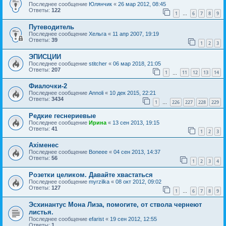
Последнее сообщение
Юлянчик
«
26 мар 2012, 08:45
Ответы:
122
1
6
7
8
9
…
Путеводитель
Последнее сообщение
Хельга
«
11 апр 2007, 19:19
Ответы:
39
1
2
3
ЭПИСЦИИ
Последнее сообщение
stitcher
«
06 мар 2018, 21:05
Ответы:
207
1
11
12
13
14
…
Фиалочки-2
Последнее сообщение
Annoli
«
10 дек 2015, 22:21
Ответы:
3434
1
226
227
228
229
…
Редкие геснериевые
Последнее сообщение
Ирина
«
13 сен 2013, 19:15
Ответы:
41
1
2
3
Ахіменес
Последнее сообщение
Boneee
«
04 сен 2013, 14:37
Ответы:
56
1
2
3
4
Розетки целиком. Давайте хвастаться
Последнее сообщение
myrzilka
«
08 окт 2012, 09:02
Ответы:
127
1
6
7
8
9
…
Эсхинантус Мона Лиза, помогите, от ствола чернеют
листья.
Последнее сообщение
efarist
«
19 сен 2012, 12:55
Ответы:
1