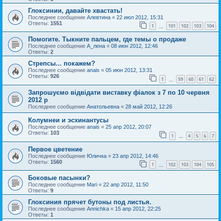
Глоксинии, давайте хвастать!
Последнее сообщение
Алевтина
«
22 июл 2012, 15:31
Ответы:
1551
1
101
102
103
104
…
Помогите. Тыкните пальцем, где темы о продаже
Последнее сообщение
А_лена
«
08 июн 2012, 12:46
Ответы:
2
Стрепсы... покажем?
Последнее сообщение
anais
«
05 июн 2012, 13:31
Ответы:
926
1
59
60
61
62
…
Запрошуємо відвідати виставку фіалок з 7 по 10 червня
2012 р
Последнее сообщение
Анатольевна
«
28 май 2012, 12:26
Колумнеи и эсхинантусы
Последнее сообщение
anais
«
25 апр 2012, 20:07
Ответы:
103
1
4
5
6
7
…
Первое цветение
Последнее сообщение
Юличка
«
23 апр 2012, 14:46
Ответы:
1560
1
102
103
104
105
…
Боковые пасынки?
Последнее сообщение
Mari
«
22 апр 2012, 11:50
Ответы:
9
Глоксиния прячет бутоны под листья.
Последнее сообщение
Annichka
«
15 апр 2012, 22:25
Ответы:
1