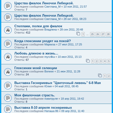
Царства фиалок Леночки Лебецкой.
Последнее сообщение
Светлана_М
«
10 ноя 2011, 21:57
Ответы:
7
Царства фиалок Леночки Лебецкой.
Последнее сообщение
Светлана_М
«
28 окт 2011, 08:23
Стеллажи, полки для фиалок
Последнее сообщение
Владлена
«
28 сен 2011, 20:48
Ответы:
412
1
25
26
27
28
…
Когда глоксинии уходят на покой?
Последнее сообщение
Маркиза
«
27 июл 2011, 17:25
Ответы:
4
Любовь длиною в жизнь...
Последнее сообщение
myrzilka
«
10 июл 2011, 15:13
Ответы:
67
1
2
3
4
5
Глоксинии моей селекции
Последнее сообщение
Boneee
«
21 июн 2011, 11:28
Ответы:
24
1
2
Выставка Геснериевых "Цветочный ливень" 6-8 Мая
Последнее сообщение
Юлия
«
04 май 2011, 08:45
Ответы:
1
Моя фиалочная страсть.
Последнее сообщение
повитруля
«
18 апр 2011, 19:42
Ответы:
8
Выставка 8-10 апреля геснериевых
Последнее сообщение
Наташа 86
«
09 апр 2011, 11:40