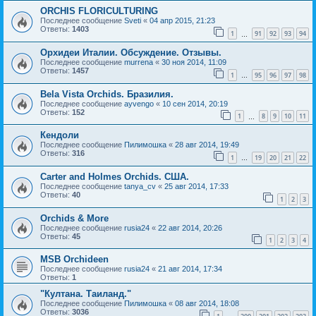
ORCHIS FLORICULTURING
Последнее сообщение
Sveti
«
04 апр 2015, 21:23
Ответы:
1403
1
91
92
93
94
…
Орхидеи Италии. Обсуждение. Отзывы.
Последнее сообщение
murrena
«
30 ноя 2014, 11:09
Ответы:
1457
1
95
96
97
98
…
Bela Vista Orchids. Бразилия.
Последнее сообщение
ayvengo
«
10 сен 2014, 20:19
Ответы:
152
1
8
9
10
11
…
Кендоли
Последнее сообщение
Пилимошка
«
28 авг 2014, 19:49
Ответы:
316
1
19
20
21
22
…
Carter and Holmes Orchids. США.
Последнее сообщение
tanya_cv
«
25 авг 2014, 17:33
Ответы:
40
1
2
3
Orchids & More
Последнее сообщение
rusia24
«
22 авг 2014, 20:26
Ответы:
45
1
2
3
4
MSB Orchideen
Последнее сообщение
rusia24
«
21 авг 2014, 17:34
Ответы:
1
"Култана. Таиланд."
Последнее сообщение
Пилимошка
«
08 авг 2014, 18:08
Ответы:
3036