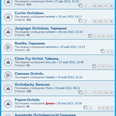
Последнее сообщение
Sveti
«
27 дек 2013, 22:19
Ответы:
419
1
25
26
27
28
…
Currlin Orchideen.
Последнее сообщение
lenokkk
«
10 окт 2013, 16:17
Ответы:
262
1
15
16
17
18
…
Junginger Orchideen. Германия
Последнее сообщение
GArtem
«
28 сен 2013, 21:54
Ответы:
68
1
2
3
4
5
Roellke. Германия.
Последнее сообщение
tanushko
«
20 май 2013, 13:13
Ответы:
15
1
2
Chian-Tzy Orchid. Тайвань.
Последнее сообщение
lena_bis
«
17 май 2013, 16:08
Ответы:
50
1
2
3
4
Claessen Orchids.
Последнее сообщение
Nata6a
«
10 май 2013, 21:16
Orchidjacky. Бельгия.
Последнее сообщение
Пчёл
«
03 май 2013, 09:21
Ответы:
198
1
11
12
13
14
…
Popow-Orchids
Последнее сообщение
Диана
«
25 апр 2013, 14:38
Ответы:
90
1
4
5
6
7
…
Asendorfer Orchideenzucht Германия