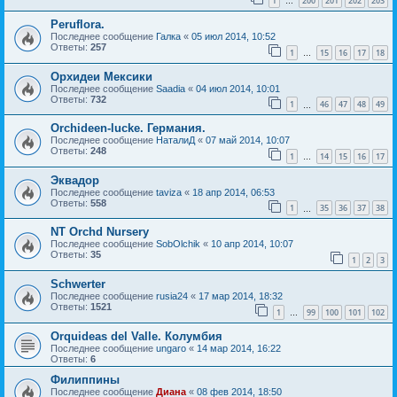
1
200
201
202
203
…
Peruflora.
Последнее сообщение
Галка
«
05 июл 2014, 10:52
Ответы:
257
1
15
16
17
18
…
Орхидеи Мексики
Последнее сообщение
Saadia
«
04 июл 2014, 10:01
Ответы:
732
1
46
47
48
49
…
Orchideen-lucke. Германия.
Последнее сообщение
НаталиД
«
07 май 2014, 10:07
Ответы:
248
1
14
15
16
17
…
Эквадор
Последнее сообщение
taviza
«
18 апр 2014, 06:53
Ответы:
558
1
35
36
37
38
…
NT Orchd Nursery
Последнее сообщение
SobOlchik
«
10 апр 2014, 10:07
Ответы:
35
1
2
3
Schwerter
Последнее сообщение
rusia24
«
17 мар 2014, 18:32
Ответы:
1521
1
99
100
101
102
…
Orquideas del Valle. Колумбия
Последнее сообщение
ungaro
«
14 мар 2014, 16:22
Ответы:
6
Филиппины
Последнее сообщение
Диана
«
08 фев 2014, 18:50