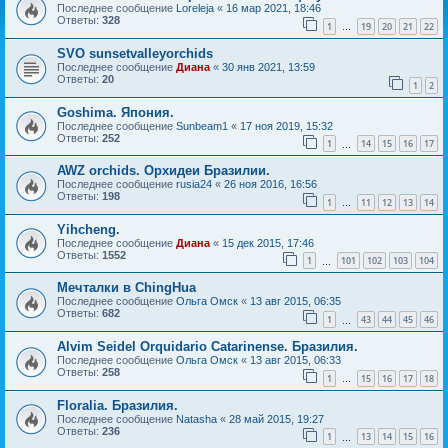
Последнее сообщение
Loreleja
«
16 мар 2021, 18:46
Ответы:
328
1
19
20
21
22
…
SVO sunsetvalleyorchids
Последнее сообщение
Диана
«
30 янв 2021, 13:59
Ответы:
20
1
2
Goshima. Япония.
Последнее сообщение
Sunbeam1
«
17 ноя 2019, 15:32
Ответы:
252
1
14
15
16
17
…
AWZ orchids. Орхидеи Бразилии.
Последнее сообщение
rusia24
«
26 ноя 2016, 16:56
Ответы:
198
1
11
12
13
14
…
Yihcheng.
Последнее сообщение
Диана
«
15 дек 2015, 17:46
Ответы:
1552
1
101
102
103
104
…
Мечталки в ChingHua
Последнее сообщение
Ольга Омск
«
13 авг 2015, 06:35
Ответы:
682
1
43
44
45
46
…
Alvim Seidel Orquidario Catarinense. Бразилия.
Последнее сообщение
Ольга Омск
«
13 авг 2015, 06:33
Ответы:
258
1
15
16
17
18
…
Floralia. Бразилия.
Последнее сообщение
Natasha
«
28 май 2015, 19:27
Ответы:
236
1
13
14
15
16
…