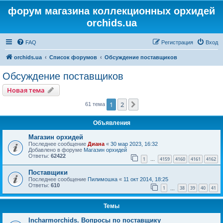
форум магазина коллекционных орхидей
orchids.ua
FAQ
Регистрация
Вход
orchids.ua
Список форумов
Обсуждение поставщиков
Обсуждение поставщиков
Новая тема
1
2
След.
61 тема
Объявления
Магазин орхидей
Последнее сообщение
Диана
«
30 мар 2023, 16:32
Добавлено в форуме
Магазин орхидей
Ответы:
62422
1
4159
4160
4161
4162
…
Поставщики
Последнее сообщение
Пилимошка
«
11 окт 2014, 18:25
Ответы:
610
1
38
39
40
41
…
Темы
Incharmorchids. Вопросы по поставщику