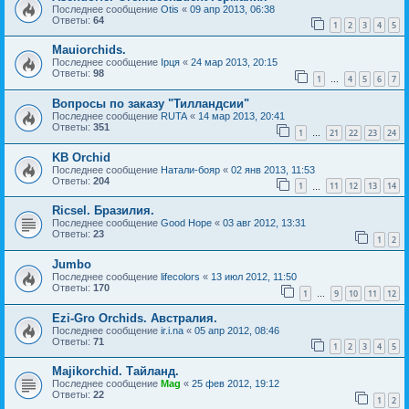
Последнее сообщение
Otis
«
09 апр 2013, 06:38
Ответы:
64
1
2
3
4
5
Mauiorchids.
Последнее сообщение
Ірця
«
24 мар 2013, 20:15
Ответы:
98
1
4
5
6
7
…
Вопросы по заказу "Тилландсии"
Последнее сообщение
RUTA
«
14 мар 2013, 20:41
Ответы:
351
1
21
22
23
24
…
KB Orchid
Последнее сообщение
Натали-бояр
«
02 янв 2013, 11:53
Ответы:
204
1
11
12
13
14
…
Ricsel. Бразилия.
Последнее сообщение
Good Hope
«
03 авг 2012, 13:31
Ответы:
23
1
2
Jumbo
Последнее сообщение
lifecolors
«
13 июл 2012, 11:50
Ответы:
170
1
9
10
11
12
…
Ezi-Gro Orchids. Австралия.
Последнее сообщение
ir.i.na
«
05 апр 2012, 08:46
Ответы:
71
1
2
3
4
5
Majikorchid. Тайланд.
Последнее сообщение
Mag
«
25 фев 2012, 19:12
Ответы:
22
1
2