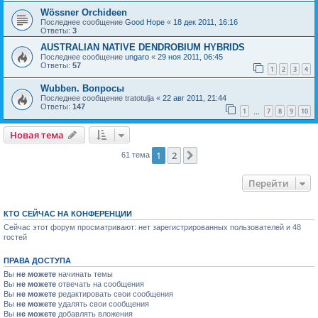
Wössner Orchideen
Последнее сообщение
Good Hope
«
18 дек 2011, 16:16
Ответы:
3
AUSTRALIAN NATIVE DENDROBIUM HYBRIDS
Последнее сообщение
ungaro
«
29 ноя 2011, 06:45
Ответы:
57
1
2
3
4
Wubben. Вопросы
Последнее сообщение
tratotulja
«
22 авг 2011, 21:44
Ответы:
147
1
7
8
9
10
…
Новая тема
1
2
След.
61 тема
Перейти
КТО СЕЙЧАС НА КОНФЕРЕНЦИИ
Сейчас этот форум просматривают: нет зарегистрированных пользователей и 48
гостей
ПРАВА ДОСТУПА
Вы
не можете
начинать темы
Вы
не можете
отвечать на сообщения
Вы
не можете
редактировать свои сообщения
Вы
не можете
удалять свои сообщения
Вы
не можете
добавлять вложения