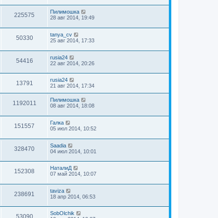
Пилимошка
225575
28 авг 2014, 19:49
tanya_cv
50330
25 авг 2014, 17:33
rusia24
54416
22 авг 2014, 20:26
rusia24
13791
21 авг 2014, 17:34
Пилимошка
1192011
08 авг 2014, 18:08
Галка
151557
05 июл 2014, 10:52
Saadia
328470
04 июл 2014, 10:01
НаталиД
152308
07 май 2014, 10:07
taviza
238691
18 апр 2014, 06:53
SobOlchik
53090