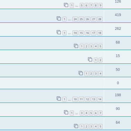
126
1
5
6
7
8
9
…
419
1
24
25
26
27
28
…
262
1
14
15
16
17
18
…
68
1
2
3
4
5
15
1
2
50
1
2
3
4
0
198
1
10
11
12
13
14
…
90
1
3
4
5
6
7
…
64
1
2
3
4
5