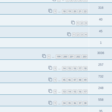
316
1
18
19
20
21
22
…
40
1
2
3
45
1
2
3
4
1
3036
1
199
200
201
202
203
…
257
1
14
15
16
17
18
…
732
1
45
46
47
48
49
…
248
1
13
14
15
16
17
…
558
1
34
35
36
37
38
…
35