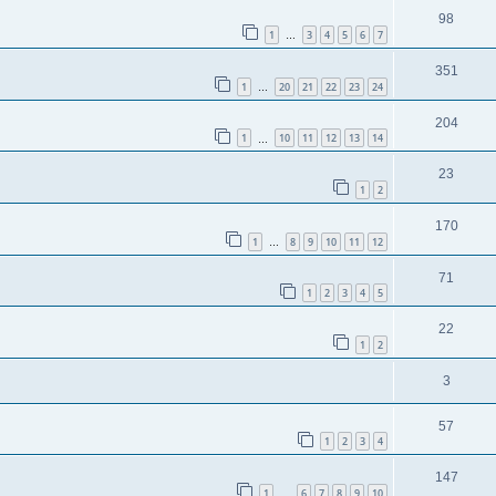
98
1
3
4
5
6
7
…
351
1
20
21
22
23
24
…
204
1
10
11
12
13
14
…
23
1
2
170
1
8
9
10
11
12
…
71
1
2
3
4
5
22
1
2
3
57
1
2
3
4
147
1
6
7
8
9
10
…