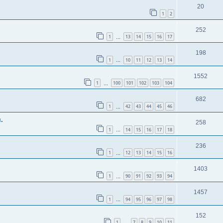
20
1
2
252
1
13
14
15
16
17
…
198
1
10
11
12
13
14
…
1552
1
100
101
102
103
104
…
682
1
42
43
44
45
46
…
.
258
1
14
15
16
17
18
…
236
1
12
13
14
15
16
…
1403
1
90
91
92
93
94
…
1457
1
94
95
96
97
98
…
152
1
7
8
9
10
11
…