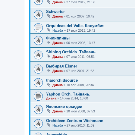
Диана
»
27 фев 2012, 21:58
Schwerter
Диана
»
01 ноя 2007, 10:42
Orquideas del Valle. Колумбия
Nata6a
»
17 июн 2013, 19:42
Филиппины
Диана
»
06 фев 2008, 13:47
Shining Orchids. Тайвань.
Диана
»
07 июл 2011, 06:51
Выбирая Elsner
Диана
»
07 ноя 2007, 21:53
thaiorchidsource
Диана
»
10 авг 2008, 20:34
Yaphon Orch. Тайвань.
Диана
»
14 янв 2014, 13:00
Японские орхидеи
Диана
»
10 июл 2008, 07:53
Orchideen Zentrum Wichmann
Nata6a
»
27 апр 2013, 11:59
Joyorchids