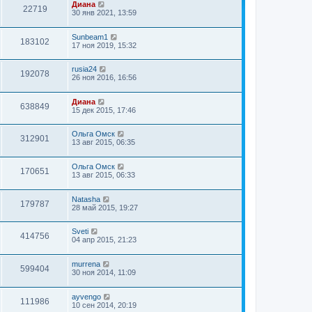
Диана
22719
30 янв 2021, 13:59
Sunbeam1
183102
17 ноя 2019, 15:32
rusia24
192078
26 ноя 2016, 16:56
Диана
638849
15 дек 2015, 17:46
Ольга Омск
312901
13 авг 2015, 06:35
Ольга Омск
170651
13 авг 2015, 06:33
Natasha
179787
28 май 2015, 19:27
Sveti
414756
04 апр 2015, 21:23
murrena
599404
30 ноя 2014, 11:09
ayvengo
111986
10 сен 2014, 20:19