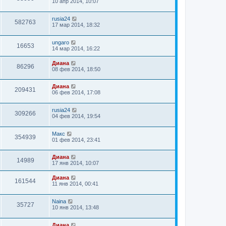
10 апр 2014, 10:07
rusia24
582763
17 мар 2014, 18:32
ungaro
16653
14 мар 2014, 16:22
Диана
86296
08 фев 2014, 18:50
Диана
209431
06 фев 2014, 17:08
rusia24
309266
04 фев 2014, 19:54
Макс
354939
01 фев 2014, 23:41
Диана
14989
17 янв 2014, 10:07
Диана
161544
11 янв 2014, 00:41
Naina
35727
10 янв 2014, 13:48
Диана