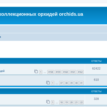
коллекционных орхидей orchids.ua
в
ОТВЕТЫ
62422
идей
1
4158
4159
4160
4161
4162
…
610
1
37
38
39
40
41
…
ОТВЕТЫ
328
1
18
19
20
21
22
…