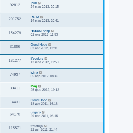
Ірця
92812
24 мар 2013, 20:15
RUTA
201752
14 мар 2013, 20:41
Натали-бояр
154279
02 янв 2013, 11:53
Good Hope
31806
03 авг 2012, 13:31
lifecolors
131277
13 июл 2012, 11:50
ir.i.na
74937
05 апр 2012, 08:46
Mag
33411
25 фев 2012, 19:12
Good Hope
14431
18 дек 2011, 16:16
ungaro
64170
29 ноя 2011, 06:45
tratotulja
115571
22 авг 2011, 21:44