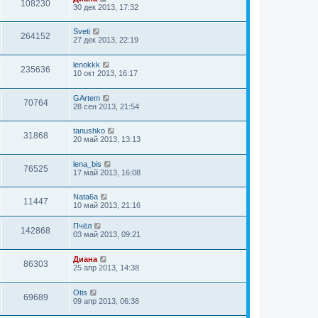
108230
30 дек 2013, 17:32
Sveti
264152
27 дек 2013, 22:19
lenokkk
235636
10 окт 2013, 16:17
GArtem
70764
28 сен 2013, 21:54
tanushko
31868
20 май 2013, 13:13
lena_bis
76525
17 май 2013, 16:08
Nata6a
11447
10 май 2013, 21:16
Пчёл
142868
03 май 2013, 09:21
Диана
86303
25 апр 2013, 14:38
Otis
69689
09 апр 2013, 06:38