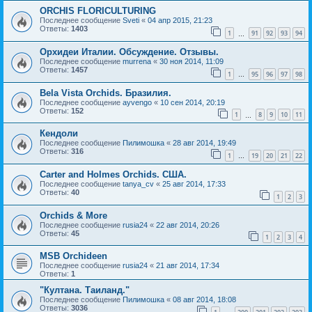
ORCHIS FLORICULTURING
Последнее сообщение
Sveti
«
04 апр 2015, 21:23
Ответы:
1403
1
91
92
93
94
…
Орхидеи Италии. Обсуждение. Отзывы.
Последнее сообщение
murrena
«
30 ноя 2014, 11:09
Ответы:
1457
1
95
96
97
98
…
Bela Vista Orchids. Бразилия.
Последнее сообщение
ayvengo
«
10 сен 2014, 20:19
Ответы:
152
1
8
9
10
11
…
Кендоли
Последнее сообщение
Пилимошка
«
28 авг 2014, 19:49
Ответы:
316
1
19
20
21
22
…
Carter and Holmes Orchids. США.
Последнее сообщение
tanya_cv
«
25 авг 2014, 17:33
Ответы:
40
1
2
3
Orchids & More
Последнее сообщение
rusia24
«
22 авг 2014, 20:26
Ответы:
45
1
2
3
4
MSB Orchideen
Последнее сообщение
rusia24
«
21 авг 2014, 17:34
Ответы:
1
"Култана. Таиланд."
Последнее сообщение
Пилимошка
«
08 авг 2014, 18:08
Ответы:
3036