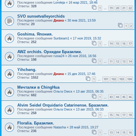
Последнее сообщение
Loreleja
«
16 мар 2021, 18:46
Ответы:
328
1
19
20
21
22
…
SVO sunsetvalleyorchids
Последнее сообщение
Диана
«
30 янв 2021, 13:59
Ответы:
20
1
2
Goshima. Япония.
Последнее сообщение
Sunbeam1
«
17 ноя 2019, 15:32
Ответы:
252
1
14
15
16
17
…
AWZ orchids. Орхидеи Бразилии.
Последнее сообщение
rusia24
«
26 ноя 2016, 16:56
Ответы:
198
1
11
12
13
14
…
Yihcheng.
Последнее сообщение
Диана
«
15 дек 2015, 17:46
Ответы:
1552
1
101
102
103
104
…
Мечталки в ChingHua
Последнее сообщение
Ольга Омск
«
13 авг 2015, 06:35
Ответы:
682
1
43
44
45
46
…
Alvim Seidel Orquidario Catarinense. Бразилия.
Последнее сообщение
Ольга Омск
«
13 авг 2015, 06:33
Ответы:
258
1
15
16
17
18
…
Floralia. Бразилия.
Последнее сообщение
Natasha
«
28 май 2015, 19:27
Ответы:
236
1
13
14
15
16
…