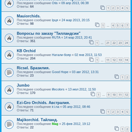
Последнее сообщение
Otis
«
09 апр 2013, 06:38
Ответы:
64
1
2
3
4
5
Mauiorchids.
Последнее сообщение
Ірця
«
24 мар 2013, 20:15
Ответы:
98
1
4
5
6
7
…
Вопросы по заказу "Тилландсии"
Последнее сообщение
RUTA
«
14 мар 2013, 20:41
Ответы:
351
1
21
22
23
24
…
KB Orchid
Последнее сообщение
Натали-бояр
«
02 янв 2013, 11:53
Ответы:
204
1
11
12
13
14
…
Ricsel. Бразилия.
Последнее сообщение
Good Hope
«
03 авг 2012, 13:31
Ответы:
23
1
2
Jumbo
Последнее сообщение
lifecolors
«
13 июл 2012, 11:50
Ответы:
170
1
9
10
11
12
…
Ezi-Gro Orchids. Австралия.
Последнее сообщение
ir.i.na
«
05 апр 2012, 08:46
Ответы:
71
1
2
3
4
5
Majikorchid. Тайланд.
Последнее сообщение
Mag
«
25 фев 2012, 19:12
Ответы:
22
1
2