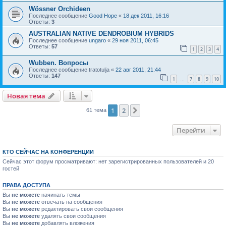
Wössner Orchideen
Последнее сообщение
Good Hope
«
18 дек 2011, 16:16
Ответы:
3
AUSTRALIAN NATIVE DENDROBIUM HYBRIDS
Последнее сообщение
ungaro
«
29 ноя 2011, 06:45
Ответы:
57
1
2
3
4
Wubben. Вопросы
Последнее сообщение
tratotulja
«
22 авг 2011, 21:44
Ответы:
147
1
7
8
9
10
…
Новая тема
1
2
След.
61 тема
Перейти
КТО СЕЙЧАС НА КОНФЕРЕНЦИИ
Сейчас этот форум просматривают: нет зарегистрированных пользователей и 20
гостей
ПРАВА ДОСТУПА
Вы
не можете
начинать темы
Вы
не можете
отвечать на сообщения
Вы
не можете
редактировать свои сообщения
Вы
не можете
удалять свои сообщения
Вы
не можете
добавлять вложения