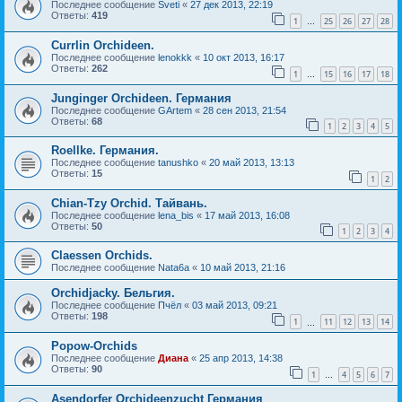
Последнее сообщение
Sveti
«
27 дек 2013, 22:19
Ответы:
419
1
25
26
27
28
…
Currlin Orchideen.
Последнее сообщение
lenokkk
«
10 окт 2013, 16:17
Ответы:
262
1
15
16
17
18
…
Junginger Orchideen. Германия
Последнее сообщение
GArtem
«
28 сен 2013, 21:54
Ответы:
68
1
2
3
4
5
Roellke. Германия.
Последнее сообщение
tanushko
«
20 май 2013, 13:13
Ответы:
15
1
2
Chian-Tzy Orchid. Тайвань.
Последнее сообщение
lena_bis
«
17 май 2013, 16:08
Ответы:
50
1
2
3
4
Claessen Orchids.
Последнее сообщение
Nata6a
«
10 май 2013, 21:16
Orchidjacky. Бельгия.
Последнее сообщение
Пчёл
«
03 май 2013, 09:21
Ответы:
198
1
11
12
13
14
…
Popow-Orchids
Последнее сообщение
Диана
«
25 апр 2013, 14:38
Ответы:
90
1
4
5
6
7
…
Asendorfer Orchideenzucht Германия