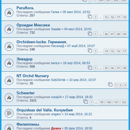
1
200
201
202
203
…
Peruflora.
Последнее сообщение
Галка
«
05 июл 2014, 10:52
Ответы:
257
1
15
16
17
18
…
Орхидеи Мексики
Последнее сообщение
Saadia
«
04 июл 2014, 10:01
Ответы:
732
1
46
47
48
49
…
Orchideen-lucke. Германия.
Последнее сообщение
НаталиД
«
07 май 2014, 10:07
Ответы:
248
1
14
15
16
17
…
Эквадор
Последнее сообщение
taviza
«
18 апр 2014, 06:53
Ответы:
558
1
35
36
37
38
…
NT Orchd Nursery
Последнее сообщение
SobOlchik
«
10 апр 2014, 10:07
Ответы:
35
1
2
3
Schwerter
Последнее сообщение
rusia24
«
17 мар 2014, 18:32
Ответы:
1521
1
99
100
101
102
…
Orquideas del Valle. Колумбия
Последнее сообщение
ungaro
«
14 мар 2014, 16:22
Ответы:
6
Филиппины
Последнее сообщение
Диана
«
08 фев 2014, 18:50