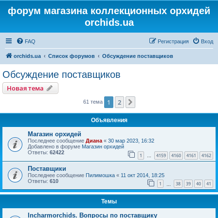
форум магазина коллекционных орхидей
orchids.ua
FAQ
Регистрация
Вход
orchids.ua
Список форумов
Обсуждение поставщиков
Обсуждение поставщиков
Новая тема
1
2
След.
61 тема
Объявления
Магазин орхидей
Последнее сообщение
Диана
«
30 мар 2023, 16:32
Добавлено в форуме
Магазин орхидей
Ответы:
62422
1
4159
4160
4161
4162
…
Поставщики
Последнее сообщение
Пилимошка
«
11 окт 2014, 18:25
Ответы:
610
1
38
39
40
41
…
Темы
Incharmorchids. Вопросы по поставщику