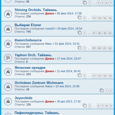
Ответы:
90
1
4
5
6
7
…
Shining Orchids. Тайвань.
Последнее сообщение
Диана
«
06 фев 2014, 17:08
Ответы:
236
1
13
14
15
16
…
Выбирая Elsner
Последнее сообщение
rusia24
«
04 фев 2014, 19:54
Ответы:
745
1
47
48
49
50
…
thaiorchidsource
Последнее сообщение
Макс
«
01 фев 2014, 23:41
Ответы:
927
1
59
60
61
62
…
Yaphon Orch. Тайвань.
Последнее сообщение
Диана
«
17 янв 2014, 10:07
Ответы:
6
Японские орхидеи
Последнее сообщение
Диана
«
11 янв 2014, 00:41
Ответы:
203
1
11
12
13
14
…
Orchideen Zentrum Wichmann
Последнее сообщение
Naina
«
10 янв 2014, 13:48
Ответы:
26
1
2
Joyorchids
Последнее сообщение
Диана
«
30 дек 2013, 17:32
Ответы:
126
1
6
7
8
9
…
Пафиопедилумы. Тайвань.