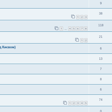
9
38
1
2
3
118
1
4
5
6
7
8
…
21
1
2
д Києвом)
6
13
7
8
6
74
1
2
3
4
5
0