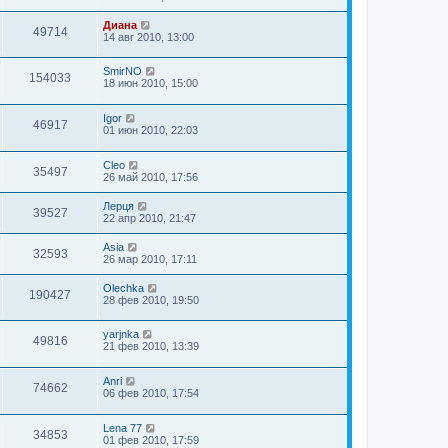
Диана
49714
14 авг 2010, 13:00
SmirNO
154033
18 июн 2010, 15:00
Igor
46917
01 июн 2010, 22:03
Cleo
35497
26 май 2010, 17:56
Лерця
39527
22 апр 2010, 21:47
Asia
32593
26 мар 2010, 17:11
Olechka
190427
28 фев 2010, 19:50
yarjnka
49816
21 фев 2010, 13:39
Anri
74662
06 фев 2010, 17:54
Lena 77
34853
01 фев 2010, 17:59