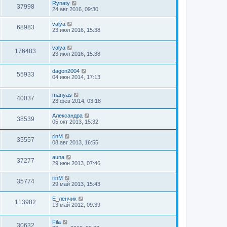
Rynaty
37998
24 авг 2016, 09:30
valya
68983
23 июл 2016, 15:38
valya
176483
23 июл 2016, 15:38
dagon2004
55933
04 июн 2014, 17:13
manyas
40037
23 фев 2014, 03:18
Александра
38539
05 окт 2013, 15:32
rinM
35557
08 авг 2013, 16:55
auna
37277
29 июн 2013, 07:46
rinM
35774
29 май 2013, 15:43
Е_ленчик
113982
13 май 2012, 09:39
Fila
30632