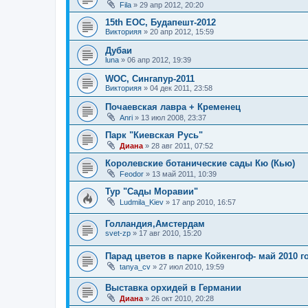
Fila
»
29 апр 2012, 20:20
15th EOC, Будапешт-2012
Викторияя
»
20 апр 2012, 15:59
Дубаи
luna
»
06 апр 2012, 19:39
WOC, Сингапур-2011
Викторияя
»
04 дек 2011, 23:58
Почаевская лавра + Кременец
Anri
»
13 июл 2008, 23:37
Парк "Киевская Русь"
Диана
»
28 авг 2011, 07:52
Королевские ботанические сады Кю (Кью)
Feodor
»
13 май 2011, 10:39
Тур "Сады Моравии"
Ludmila_Kiev
»
17 апр 2010, 16:57
Голландия,Амстердам
svet-zp
»
17 авг 2010, 15:20
Парад цветов в парке Койкенгоф- май 2010 г
tanya_cv
»
27 июл 2010, 19:59
Выставка орхидей в Германии
Диана
»
26 окт 2010, 20:28