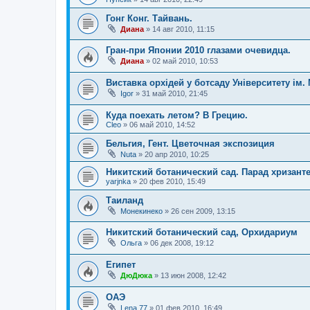
Гонг Конг. Тайвань.
Диана
»
14 авг 2010, 11:15
Гран-при Японии 2010 глазами очевидца.
Диана
»
02 май 2010, 10:53
Виставка орхідей у ботсаду Університету ім.
Igor
»
31 май 2010, 21:45
Куда поехать летом? В Грецию.
Cleo
»
06 май 2010, 14:52
Бельгия, Гент. Цветочная экспозиция
Nuta
»
20 апр 2010, 10:25
Никитский ботанический сад. Парад хризант
yarjnka
»
20 фев 2010, 15:49
Таиланд
Монекинеко
»
26 сен 2009, 13:15
Никитский ботанический сад, Орхидариум
Ольга
»
06 дек 2008, 19:12
Египет
ДюДюка
»
13 июн 2008, 12:42
ОАЭ
Lena 77
»
01 фев 2010, 16:49