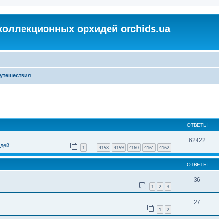
коллекционных орхидей orchids.ua
утешествия
ОТВЕТЫ
62422
идей
1
4158
4159
4160
4161
4162
…
ОТВЕТЫ
36
1
2
3
27
1
2