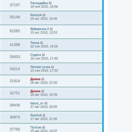
Раскидайка
37197
19 ноя 2010, 18:56
RomUA
50148
29 окт 2010, 18:46
Belladonna-2
62265
15 окт 2010, 13:53
Teona
41399
22 сен 2010, 19:26
Серёга
35653
16 сен 2010, 17:40
Летняя тучка
34214
13 сен 2010, 17:50
Диана
31914
28 авг 2010, 21:00
Диана
32751
28 авг 2010, 20:39
tanya_cv
38436
27 авг 2010, 20:56
RomUA
30875
17 авг 2010, 21:40
Пупсик
37765
15 авг 2010, 16:37