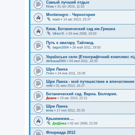
Самый лучший отдых
Kiraa
»
31 окт 2015, 11:02
Montenegro - Черногория
marti
»
14 авг 2013, 23:37
Киев, Ботанический сад им.Гришка
Viktor.R.
»
03 янв 2008, 19:03
Путь к аватару. Тайланд.
dagon2004
»
26 май 2011, 19:50
Українське село (Етнографічний комплекс пі
dimkaua2000
»
04 июл 2011, 16:33
Шри Ланка
Пчёл
»
24 янв 2011, 15:09
Шри Ланка - моё путешествие и впечатления
rinM
»
01 июн 2013, 16:27
Ботанический сад. Варна. Болгария.
Диана
»
19 авг 2010, 22:21
Шри Ланка
lenta
»
17 ноя 2012, 20:33
Крыммммм....
ДюДюка
»
02 окт 2006, 21:59
Флориада 2012