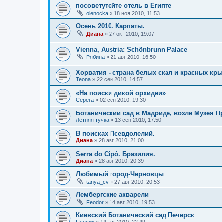
посоветутейте отель в Египте
olenocka
»
18 ноя 2010, 11:53
Осень 2010. Карпаты.
Диана
»
27 окт 2010, 19:07
Vienna, Austria: Schönbrunn Palace
Рябина
»
21 авг 2010, 16:50
Хорватия - страна белых скал и красных кр
Teona
»
22 сен 2010, 14:57
«На поиски дикой орхидеи»
Серёга
»
02 сен 2010, 19:30
Ботанический сад в Мадриде, возле Музея П
Летняя тучка
»
13 сен 2010, 17:50
В поисках Псевдолелий.
Диана
»
28 авг 2010, 21:00
Serra do Cipó. Бразилия.
Диана
»
28 авг 2010, 20:39
Любимый город-Черновцы
tanya_cv
»
27 авг 2010, 20:53
Лембергские акварели
Feodor
»
14 авг 2010, 19:53
Киевский Ботанический сад Печерск
Пупсик
»
14 авг 2010, 22:49