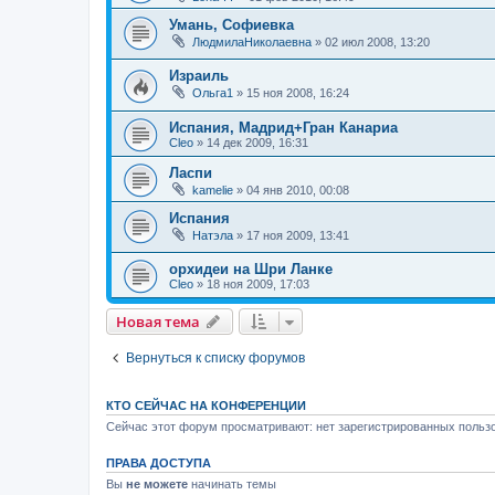
Умань, Софиевка
ЛюдмилаНиколаевна
»
02 июл 2008, 13:20
Израиль
Ольга1
»
15 ноя 2008, 16:24
Испания, Мадрид+Гран Канариа
Cleo
»
14 дек 2009, 16:31
Ласпи
kamelie
»
04 янв 2010, 00:08
Испания
Натэла
»
17 ноя 2009, 13:41
орхидеи на Шри Ланке
Cleo
»
18 ноя 2009, 17:03
Новая тема
Вернуться к списку форумов
КТО СЕЙЧАС НА КОНФЕРЕНЦИИ
Сейчас этот форум просматривают: нет зарегистрированных пользо
ПРАВА ДОСТУПА
Вы
не можете
начинать темы