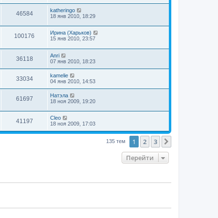
katheringo
46584
18 янв 2010, 18:29
Ирина (Харьков)
100176
15 янв 2010, 23:57
Anri
36118
07 янв 2010, 18:23
kamelie
33034
04 янв 2010, 14:53
Натэла
61697
18 ноя 2009, 19:20
Cleo
41197
18 ноя 2009, 17:03
1
2
3
След.
135 тем
Перейти