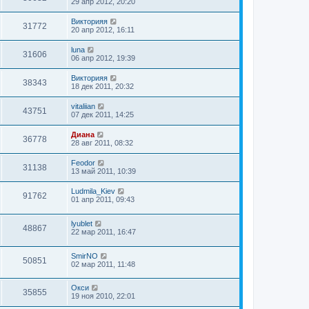
29 апр 2012, 20:20
Викторияя
31772
20 апр 2012, 16:11
luna
31606
06 апр 2012, 19:39
Викторияя
38343
18 дек 2011, 20:32
vitaliian
43751
07 дек 2011, 14:25
Диана
36778
28 авг 2011, 08:32
Feodor
31138
13 май 2011, 10:39
Ludmila_Kiev
91762
01 апр 2011, 09:43
lyublet
48867
22 мар 2011, 16:47
SmirNO
50851
02 мар 2011, 11:48
Окси
35855
19 ноя 2010, 22:01