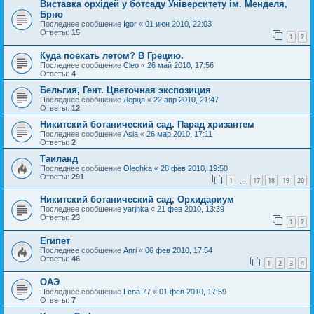
Виставка орхідей у ботсаду Університету ім. Менделя,
Брно
Последнее сообщение
Igor
«
01 июн 2010, 22:03
Ответы:
15
1
2
Куда поехать летом? В Грецию.
Последнее сообщение
Cleo
«
26 май 2010, 17:56
Ответы:
4
Бельгия, Гент. Цветочная экспозиция
Последнее сообщение
Лерця
«
22 апр 2010, 21:47
Ответы:
12
Никитский ботанический сад. Парад хризантем
Последнее сообщение
Asia
«
26 мар 2010, 17:11
Ответы:
2
Таиланд
Последнее сообщение
Olechka
«
28 фев 2010, 19:50
Ответы:
291
1
17
18
19
20
…
Никитский ботанический сад, Орхидариум
Последнее сообщение
yarjnka
«
21 фев 2010, 13:39
Ответы:
23
1
2
Египет
Последнее сообщение
Anri
«
06 фев 2010, 17:54
Ответы:
46
1
2
3
4
ОАЭ
Последнее сообщение
Lena 77
«
01 фев 2010, 17:59
Ответы:
7