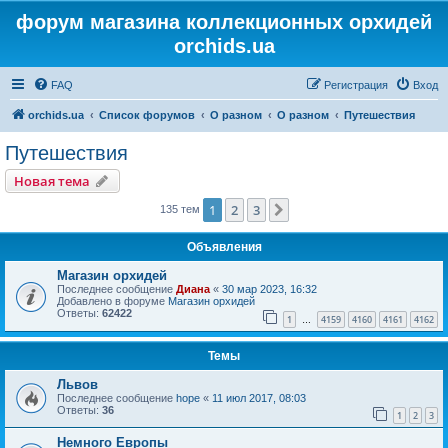
форум магазина коллекционных орхидей
orchids.ua
FAQ
Регистрация
Вход
orchids.ua
Список форумов
О разном
О разном
Путешествия
Путешествия
Новая тема
1
2
3
След.
135 тем
Объявления
Магазин орхидей
Последнее сообщение
Диана
«
30 мар 2023, 16:32
Добавлено в форуме
Магазин орхидей
Ответы:
62422
1
4159
4160
4161
4162
…
Темы
Львов
Последнее сообщение
hope
«
11 июл 2017, 08:03
Ответы:
36
1
2
3
Немного Европы