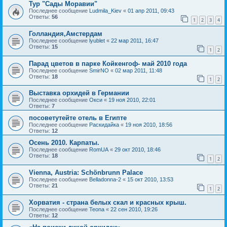
Тур "Сады Моравии"
Последнее сообщение
Ludmila_Kiev
«
01 апр 2011, 09:43
Ответы:
56
1
2
3
4
Голландия,Амстердам
Последнее сообщение
lyublet
«
22 мар 2011, 16:47
Ответы:
15
1
2
Парад цветов в парке Койкенгоф- май 2010 года
Последнее сообщение
SmirNO
«
02 мар 2011, 11:48
Ответы:
18
1
2
Выставка орхидей в Германии
Последнее сообщение
Окси
«
19 ноя 2010, 22:01
Ответы:
7
посоветутейте отель в Египте
Последнее сообщение
Раскидайка
«
19 ноя 2010, 18:56
Ответы:
12
Осень 2010. Карпаты.
Последнее сообщение
RomUA
«
29 окт 2010, 18:46
Ответы:
18
1
2
Vienna, Austria: Schönbrunn Palace
Последнее сообщение
Belladonna-2
«
15 окт 2010, 13:53
Ответы:
21
1
2
Хорватия - страна белых скал и красных крыш.
Последнее сообщение
Teona
«
22 сен 2010, 19:26
Ответы:
12