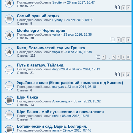
Последнее сообщение
Strotten
«
26 апр 2017, 16:47
Ответы:
27
1
2
Самый лучший отдых
Последнее сообщение
Rynaty
«
24 авг 2016, 09:30
Ответы:
9
Montenegro - Черногория
Последнее сообщение
valya
«
23 июл 2016, 15:38
Ответы:
38
1
2
3
Киев, Ботанический сад им.Гришка
Последнее сообщение
valya
«
23 июл 2016, 15:38
Ответы:
118
1
5
6
7
8
…
Путь к аватару. Тайланд.
Последнее сообщение
dagon2004
«
04 июн 2014, 17:13
Ответы:
21
1
2
Українське село (Етнографічний комплекс під Києвом)
Последнее сообщение
manyas
«
23 фев 2014, 03:18
Ответы:
6
Шри Ланка
Последнее сообщение
Александра
«
05 окт 2013, 15:32
Ответы:
13
Шри Ланка - моё путешествие и впечатления
Последнее сообщение
rinM
«
08 авг 2013, 16:55
Ответы:
7
Ботанический сад. Варна. Болгария.
Последнее сообщение
auna
«
29 июн 2013, 07:46