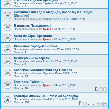
«На поиски дикой орхидеи»
Последнее сообщение
Серёга
«
16 сен 2010, 17:40
Ответы:
6
Ботанический сад в Мадриде, возле Музея Прадо
(Испания)
Последнее сообщение
Летняя тучка
«
13 сен 2010, 17:50
В поисках Псевдолелий.
Последнее сообщение
Диана
«
28 авг 2010, 21:00
Serra do Cipó. Бразилия.
Последнее сообщение
Диана
«
28 авг 2010, 20:39
Любимый город-Черновцы
Последнее сообщение
tanya_cv
«
27 авг 2010, 20:56
Ответы:
1
Лембергские акварели
Последнее сообщение
RomUA
«
17 авг 2010, 21:40
Ответы:
1
Киевский Ботанический сад Печерск
Последнее сообщение
Пупсик
«
15 авг 2010, 16:37
Ответы:
13
Гонг Конг. Тайвань.
Последнее сообщение
Диана
«
14 авг 2010, 13:00
Ответы:
16
1
2
Гран-при Японии 2010 глазами очевидца.
Последнее сообщение
SmirNO
«
18 июн 2010, 15:00
Ответы:
132
1
6
7
8
9
…