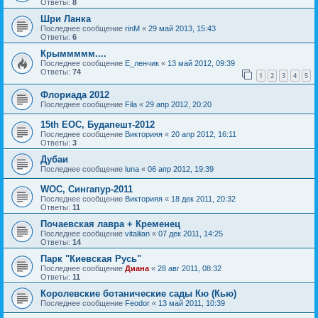
Ответы:
8
Шри Ланка
Последнее сообщение
rinM
«
29 май 2013, 15:43
Ответы:
6
Крыммммм....
Последнее сообщение
Е_ленчик
«
13 май 2012, 09:39
Ответы:
74
1
2
3
4
5
Флориада 2012
Последнее сообщение
Fila
«
29 апр 2012, 20:20
15th EOC, Будапешт-2012
Последнее сообщение
Викторияя
«
20 апр 2012, 16:11
Ответы:
3
Дубаи
Последнее сообщение
luna
«
06 апр 2012, 19:39
WOC, Сингапур-2011
Последнее сообщение
Викторияя
«
18 дек 2011, 20:32
Ответы:
11
Почаевская лавра + Кременец
Последнее сообщение
vitaliian
«
07 дек 2011, 14:25
Ответы:
14
Парк "Киевская Русь"
Последнее сообщение
Диана
«
28 авг 2011, 08:32
Ответы:
11
Королевские ботанические сады Кю (Кью)
Последнее сообщение
Feodor
«
13 май 2011, 10:39