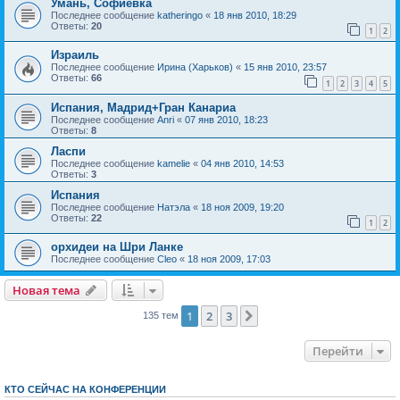
Умань, Софиевка
Последнее сообщение
katheringo
«
18 янв 2010, 18:29
Ответы:
20
1
2
Израиль
Последнее сообщение
Ирина (Харьков)
«
15 янв 2010, 23:57
Ответы:
66
1
2
3
4
5
Испания, Мадрид+Гран Канариа
Последнее сообщение
Anri
«
07 янв 2010, 18:23
Ответы:
8
Ласпи
Последнее сообщение
kamelie
«
04 янв 2010, 14:53
Ответы:
3
Испания
Последнее сообщение
Натэла
«
18 ноя 2009, 19:20
Ответы:
22
1
2
орхидеи на Шри Ланке
Последнее сообщение
Cleo
«
18 ноя 2009, 17:03
Новая тема
1
2
3
След.
135 тем
Перейти
КТО СЕЙЧАС НА КОНФЕРЕНЦИИ