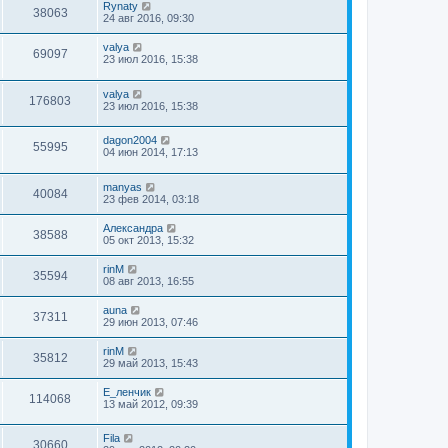
Rynaty
38063
24 авг 2016, 09:30
valya
69097
23 июл 2016, 15:38
valya
176803
23 июл 2016, 15:38
dagon2004
55995
04 июн 2014, 17:13
manyas
40084
23 фев 2014, 03:18
Александра
38588
05 окт 2013, 15:32
rinM
35594
08 авг 2013, 16:55
auna
37311
29 июн 2013, 07:46
rinM
35812
29 май 2013, 15:43
Е_ленчик
114068
13 май 2012, 09:39
Fila
30660