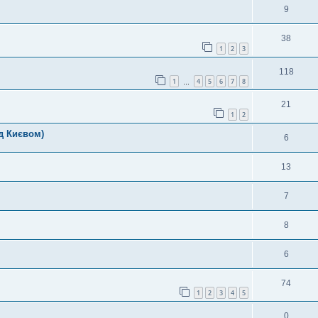
9
38
1
2
3
118
1
4
5
6
7
8
…
21
1
2
д Києвом)
6
13
7
8
6
74
1
2
3
4
5
0