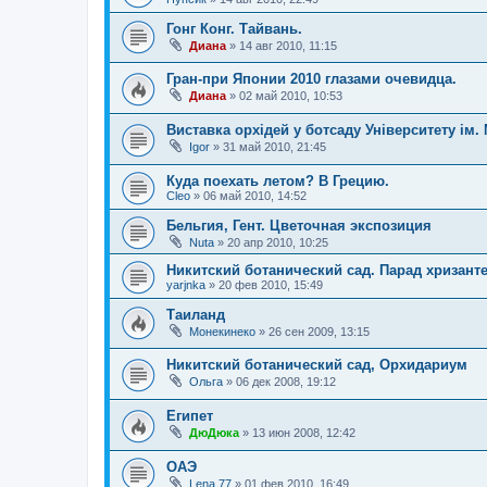
Гонг Конг. Тайвань.
Диана
»
14 авг 2010, 11:15
Гран-при Японии 2010 глазами очевидца.
Диана
»
02 май 2010, 10:53
Виставка орхідей у ботсаду Університету ім.
Igor
»
31 май 2010, 21:45
Куда поехать летом? В Грецию.
Cleo
»
06 май 2010, 14:52
Бельгия, Гент. Цветочная экспозиция
Nuta
»
20 апр 2010, 10:25
Никитский ботанический сад. Парад хризант
yarjnka
»
20 фев 2010, 15:49
Таиланд
Монекинеко
»
26 сен 2009, 13:15
Никитский ботанический сад, Орхидариум
Ольга
»
06 дек 2008, 19:12
Египет
ДюДюка
»
13 июн 2008, 12:42
ОАЭ
Lena 77
»
01 фев 2010, 16:49