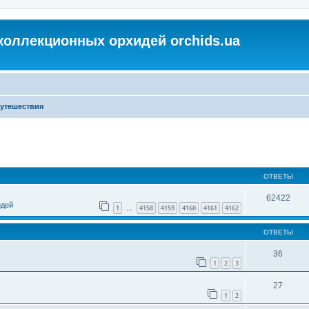
коллекционных орхидей orchids.ua
утешествия
ОТВЕТЫ
62422
идей
1
4158
4159
4160
4161
4162
…
ОТВЕТЫ
36
1
2
3
27
1
2