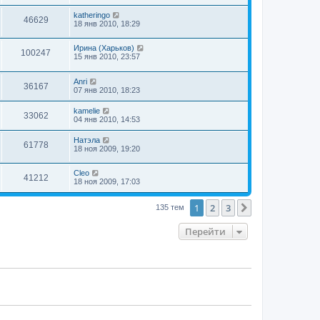
katheringo
46629
18 янв 2010, 18:29
Ирина (Харьков)
100247
15 янв 2010, 23:57
Anri
36167
07 янв 2010, 18:23
kamelie
33062
04 янв 2010, 14:53
Натэла
61778
18 ноя 2009, 19:20
Cleo
41212
18 ноя 2009, 17:03
1
2
3
След.
135 тем
Перейти