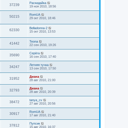
Раскидайка
37239
19 ноя 2010, 18:56
RomUA
50215
29 окт 2010, 18:46
Belladonna-2
62330
15 окт 2010, 13:53
Teona
41442
22 сен 2010, 19:26
Серёга
35690
16 сен 2010, 17:40
Летняя тучка
34247
13 сен 2010, 17:50
Диана
31952
28 авг 2010, 21:00
Диана
32793
28 авг 2010, 20:39
tanya_cv
38472
27 авг 2010, 20:56
RomUA
30917
17 авг 2010, 21:40
Пупсик
37812
15 авг 2010, 16:37