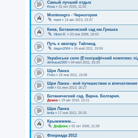
Самый лучший отдых
Kiraa
»
31 окт 2015, 11:02
Montenegro - Черногория
marti
»
14 авг 2013, 23:37
Киев, Ботанический сад им.Гришка
Viktor.R.
»
03 янв 2008, 19:03
Путь к аватару. Тайланд.
dagon2004
»
26 май 2011, 19:50
Українське село (Етнографічний комплекс пі
dimkaua2000
»
04 июл 2011, 16:33
Шри Ланка
Пчёл
»
24 янв 2011, 15:09
Шри Ланка - моё путешествие и впечатления
rinM
»
01 июн 2013, 16:27
Ботанический сад. Варна. Болгария.
Диана
»
19 авг 2010, 22:21
Шри Ланка
lenta
»
17 ноя 2012, 20:33
Крыммммм....
ДюДюка
»
02 окт 2006, 21:59
Флориада 2012