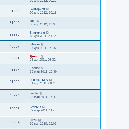
29 апр 2012, 20:20
Викторияя
31809
20 апр 2012, 16:11
luna
31640
06 апр 2012, 19:39
Викторияя
38386
18 дек 2011, 20:32
vitaliian
43807
07 дек 2011, 14:25
Диана
36821
28 авг 2011, 08:32
Feodor
31175
13 май 2011, 10:39
Ludmila_Kiev
91959
01 апр 2011, 09:43
lyublet
48924
22 мар 2011, 16:47
SmirNO
50906
02 мар 2011, 11:48
Окси
35894
19 ноя 2010, 22:01