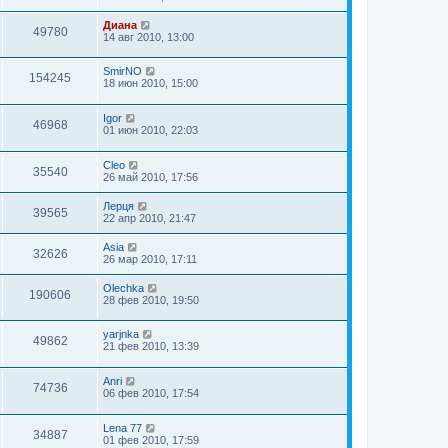
Диана
49780
14 авг 2010, 13:00
SmirNO
154245
18 июн 2010, 15:00
Igor
46968
01 июн 2010, 22:03
Cleo
35540
26 май 2010, 17:56
Лерця
39565
22 апр 2010, 21:47
Asia
32626
26 мар 2010, 17:11
Olechka
190606
28 фев 2010, 19:50
yarjnka
49862
21 фев 2010, 13:39
Anri
74736
06 фев 2010, 17:54
Lena 77
34887
01 фев 2010, 17:59