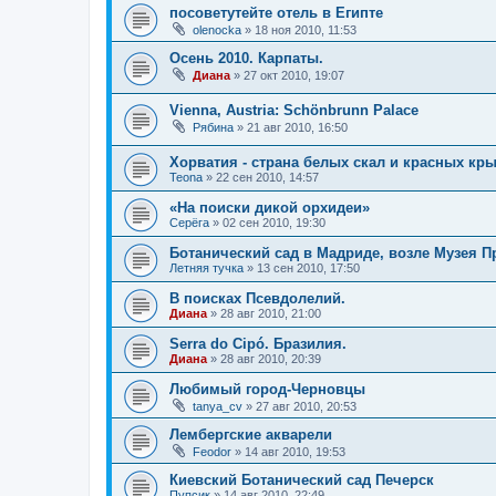
посоветутейте отель в Египте
olenocka
»
18 ноя 2010, 11:53
Осень 2010. Карпаты.
Диана
»
27 окт 2010, 19:07
Vienna, Austria: Schönbrunn Palace
Рябина
»
21 авг 2010, 16:50
Хорватия - страна белых скал и красных кр
Teona
»
22 сен 2010, 14:57
«На поиски дикой орхидеи»
Серёга
»
02 сен 2010, 19:30
Ботанический сад в Мадриде, возле Музея П
Летняя тучка
»
13 сен 2010, 17:50
В поисках Псевдолелий.
Диана
»
28 авг 2010, 21:00
Serra do Cipó. Бразилия.
Диана
»
28 авг 2010, 20:39
Любимый город-Черновцы
tanya_cv
»
27 авг 2010, 20:53
Лембергские акварели
Feodor
»
14 авг 2010, 19:53
Киевский Ботанический сад Печерск
Пупсик
»
14 авг 2010, 22:49