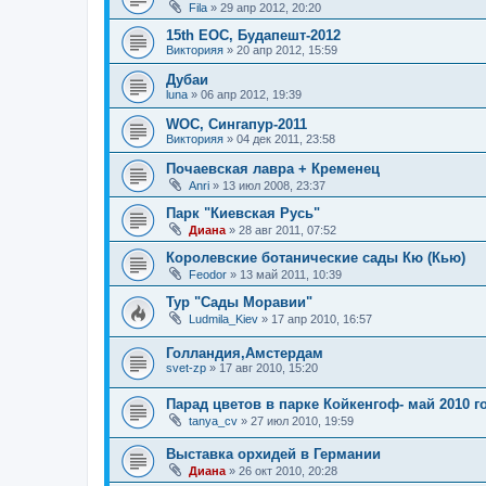
Fila
»
29 апр 2012, 20:20
15th EOC, Будапешт-2012
Викторияя
»
20 апр 2012, 15:59
Дубаи
luna
»
06 апр 2012, 19:39
WOC, Сингапур-2011
Викторияя
»
04 дек 2011, 23:58
Почаевская лавра + Кременец
Anri
»
13 июл 2008, 23:37
Парк "Киевская Русь"
Диана
»
28 авг 2011, 07:52
Королевские ботанические сады Кю (Кью)
Feodor
»
13 май 2011, 10:39
Тур "Сады Моравии"
Ludmila_Kiev
»
17 апр 2010, 16:57
Голландия,Амстердам
svet-zp
»
17 авг 2010, 15:20
Парад цветов в парке Койкенгоф- май 2010 г
tanya_cv
»
27 июл 2010, 19:59
Выставка орхидей в Германии
Диана
»
26 окт 2010, 20:28