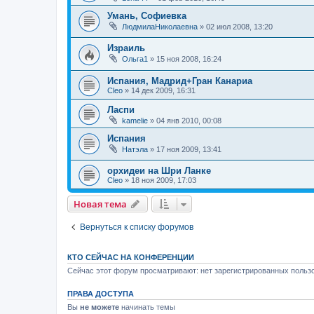
Умань, Софиевка
ЛюдмилаНиколаевна
»
02 июл 2008, 13:20
Израиль
Ольга1
»
15 ноя 2008, 16:24
Испания, Мадрид+Гран Канариа
Cleo
»
14 дек 2009, 16:31
Ласпи
kamelie
»
04 янв 2010, 00:08
Испания
Натэла
»
17 ноя 2009, 13:41
орхидеи на Шри Ланке
Cleo
»
18 ноя 2009, 17:03
Новая тема
Вернуться к списку форумов
КТО СЕЙЧАС НА КОНФЕРЕНЦИИ
Сейчас этот форум просматривают: нет зарегистрированных пользо
ПРАВА ДОСТУПА
Вы
не можете
начинать темы