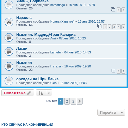
Умань, Софиевка
Последнее сообщение
katheringo
«
18 янв 2010, 18:29
Ответы:
20
1
2
Израиль
Последнее сообщение
Ирина (Харьков)
«
15 янв 2010, 23:57
Ответы:
66
1
2
3
4
5
Испания, Мадрид+Гран Канариа
Последнее сообщение
Anri
«
07 янв 2010, 18:23
Ответы:
8
Ласпи
Последнее сообщение
kamelie
«
04 янв 2010, 14:53
Ответы:
3
Испания
Последнее сообщение
Натэла
«
18 ноя 2009, 19:20
Ответы:
22
1
2
орхидеи на Шри Ланке
Последнее сообщение
Cleo
«
18 ноя 2009, 17:03
Новая тема
1
2
3
След.
135 тем
Перейти
КТО СЕЙЧАС НА КОНФЕРЕНЦИИ