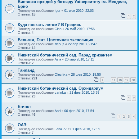
Виставка орхідей у ботсаду Університету ім. Менделя,
Брно
Последнее сообщение
Igor
«
01 июн 2010, 22:03
Ответы:
15
1
2
Куда поехать летом? В Грецию.
Последнее сообщение
Cleo
«
26 май 2010, 17:56
Ответы:
4
Бельгия, Гент. Цветочная экспозиция
Последнее сообщение
Лерця
«
22 апр 2010, 21:47
Ответы:
12
Никитский ботанический сад. Парад хризантем
Последнее сообщение
Asia
«
26 мар 2010, 17:11
Ответы:
2
Таиланд
Последнее сообщение
Olechka
«
28 фев 2010, 19:50
Ответы:
291
1
17
18
19
20
…
Никитский ботанический сад, Орхидариум
Последнее сообщение
yarjnka
«
21 фев 2010, 13:39
Ответы:
23
1
2
Египет
Последнее сообщение
Anri
«
06 фев 2010, 17:54
Ответы:
46
1
2
3
4
ОАЭ
Последнее сообщение
Lena 77
«
01 фев 2010, 17:59
Ответы:
7