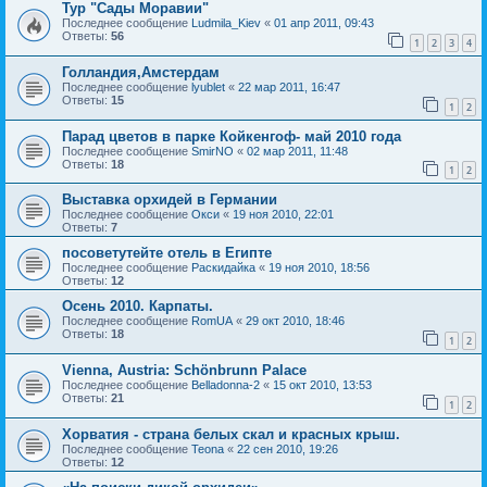
Тур "Сады Моравии"
Последнее сообщение
Ludmila_Kiev
«
01 апр 2011, 09:43
Ответы:
56
1
2
3
4
Голландия,Амстердам
Последнее сообщение
lyublet
«
22 мар 2011, 16:47
Ответы:
15
1
2
Парад цветов в парке Койкенгоф- май 2010 года
Последнее сообщение
SmirNO
«
02 мар 2011, 11:48
Ответы:
18
1
2
Выставка орхидей в Германии
Последнее сообщение
Окси
«
19 ноя 2010, 22:01
Ответы:
7
посоветутейте отель в Египте
Последнее сообщение
Раскидайка
«
19 ноя 2010, 18:56
Ответы:
12
Осень 2010. Карпаты.
Последнее сообщение
RomUA
«
29 окт 2010, 18:46
Ответы:
18
1
2
Vienna, Austria: Schönbrunn Palace
Последнее сообщение
Belladonna-2
«
15 окт 2010, 13:53
Ответы:
21
1
2
Хорватия - страна белых скал и красных крыш.
Последнее сообщение
Teona
«
22 сен 2010, 19:26
Ответы:
12