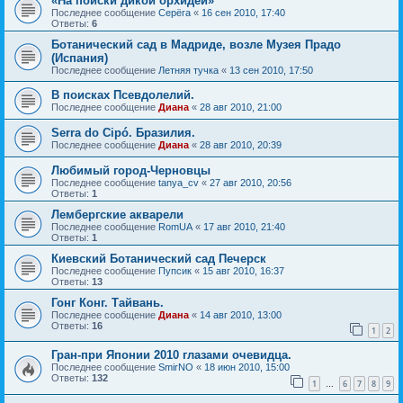
«На поиски дикой орхидеи»
Последнее сообщение
Серёга
«
16 сен 2010, 17:40
Ответы:
6
Ботанический сад в Мадриде, возле Музея Прадо
(Испания)
Последнее сообщение
Летняя тучка
«
13 сен 2010, 17:50
В поисках Псевдолелий.
Последнее сообщение
Диана
«
28 авг 2010, 21:00
Serra do Cipó. Бразилия.
Последнее сообщение
Диана
«
28 авг 2010, 20:39
Любимый город-Черновцы
Последнее сообщение
tanya_cv
«
27 авг 2010, 20:56
Ответы:
1
Лембергские акварели
Последнее сообщение
RomUA
«
17 авг 2010, 21:40
Ответы:
1
Киевский Ботанический сад Печерск
Последнее сообщение
Пупсик
«
15 авг 2010, 16:37
Ответы:
13
Гонг Конг. Тайвань.
Последнее сообщение
Диана
«
14 авг 2010, 13:00
Ответы:
16
1
2
Гран-при Японии 2010 глазами очевидца.
Последнее сообщение
SmirNO
«
18 июн 2010, 15:00
Ответы:
132
1
6
7
8
9
…