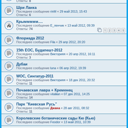
Ответы:
8
Шри Ланка
Последнее сообщение
rinM
«
29 май 2013, 15:43
Ответы:
6
Крыммммм....
Последнее сообщение
Е_ленчик
«
13 май 2012, 09:39
Ответы:
74
1
2
3
4
5
Флориада 2012
Последнее сообщение
Fila
«
29 апр 2012, 20:20
15th EOC, Будапешт-2012
Последнее сообщение
Викторияя
«
20 апр 2012, 16:11
Ответы:
3
Дубаи
Последнее сообщение
luna
«
06 апр 2012, 19:39
WOC, Сингапур-2011
Последнее сообщение
Викторияя
«
18 дек 2011, 20:32
Ответы:
11
Почаевская лавра + Кременец
Последнее сообщение
vitaliian
«
07 дек 2011, 14:25
Ответы:
14
Парк "Киевская Русь"
Последнее сообщение
Диана
«
28 авг 2011, 08:32
Ответы:
11
Королевские ботанические сады Кю (Кью)
Последнее сообщение
Feodor
«
13 май 2011, 10:39