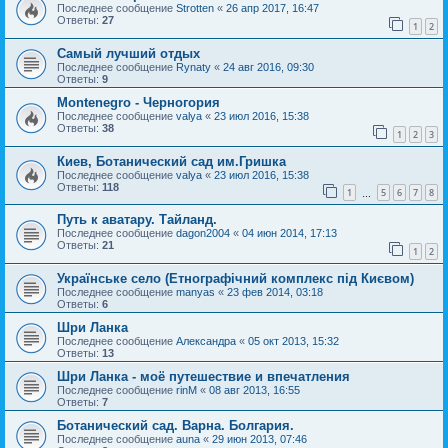
Последнее сообщение
Strotten
«
26 апр 2017, 16:47
Ответы:
27
1
2
Самый лучший отдых
Последнее сообщение
Rynaty
«
24 авг 2016, 09:30
Ответы:
9
Montenegro - Черногория
Последнее сообщение
valya
«
23 июл 2016, 15:38
Ответы:
38
1
2
3
Киев, Ботанический сад им.Гришка
Последнее сообщение
valya
«
23 июл 2016, 15:38
Ответы:
118
1
5
6
7
8
…
Путь к аватару. Тайланд.
Последнее сообщение
dagon2004
«
04 июн 2014, 17:13
Ответы:
21
1
2
Українське село (Етнографічний комплекс під Києвом)
Последнее сообщение
manyas
«
23 фев 2014, 03:18
Ответы:
6
Шри Ланка
Последнее сообщение
Александра
«
05 окт 2013, 15:32
Ответы:
13
Шри Ланка - моё путешествие и впечатления
Последнее сообщение
rinM
«
08 авг 2013, 16:55
Ответы:
7
Ботанический сад. Варна. Болгария.
Последнее сообщение
auna
«
29 июн 2013, 07:46