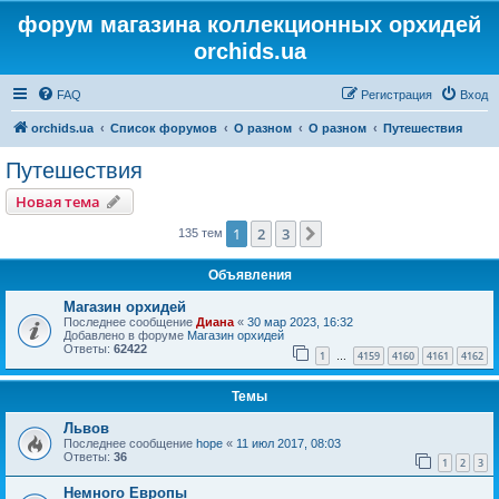
форум магазина коллекционных орхидей
orchids.ua
FAQ
Регистрация
Вход
orchids.ua
Список форумов
О разном
О разном
Путешествия
Путешествия
Новая тема
1
2
3
След.
135 тем
Объявления
Магазин орхидей
Последнее сообщение
Диана
«
30 мар 2023, 16:32
Добавлено в форуме
Магазин орхидей
Ответы:
62422
1
4159
4160
4161
4162
…
Темы
Львов
Последнее сообщение
hope
«
11 июл 2017, 08:03
Ответы:
36
1
2
3
Немного Европы