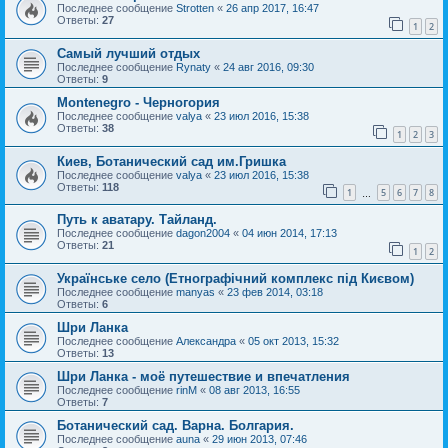
Последнее сообщение
Strotten
«
26 апр 2017, 16:47
Ответы:
27
1
2
Самый лучший отдых
Последнее сообщение
Rynaty
«
24 авг 2016, 09:30
Ответы:
9
Montenegro - Черногория
Последнее сообщение
valya
«
23 июл 2016, 15:38
Ответы:
38
1
2
3
Киев, Ботанический сад им.Гришка
Последнее сообщение
valya
«
23 июл 2016, 15:38
Ответы:
118
1
5
6
7
8
…
Путь к аватару. Тайланд.
Последнее сообщение
dagon2004
«
04 июн 2014, 17:13
Ответы:
21
1
2
Українське село (Етнографічний комплекс під Києвом)
Последнее сообщение
manyas
«
23 фев 2014, 03:18
Ответы:
6
Шри Ланка
Последнее сообщение
Александра
«
05 окт 2013, 15:32
Ответы:
13
Шри Ланка - моё путешествие и впечатления
Последнее сообщение
rinM
«
08 авг 2013, 16:55
Ответы:
7
Ботанический сад. Варна. Болгария.
Последнее сообщение
auna
«
29 июн 2013, 07:46