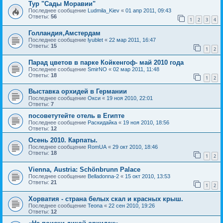
Тур "Сады Моравии"
Последнее сообщение
Ludmila_Kiev
«
01 апр 2011, 09:43
Ответы:
56
1
2
3
4
Голландия,Амстердам
Последнее сообщение
lyublet
«
22 мар 2011, 16:47
Ответы:
15
1
2
Парад цветов в парке Койкенгоф- май 2010 года
Последнее сообщение
SmirNO
«
02 мар 2011, 11:48
Ответы:
18
1
2
Выставка орхидей в Германии
Последнее сообщение
Окси
«
19 ноя 2010, 22:01
Ответы:
7
посоветутейте отель в Египте
Последнее сообщение
Раскидайка
«
19 ноя 2010, 18:56
Ответы:
12
Осень 2010. Карпаты.
Последнее сообщение
RomUA
«
29 окт 2010, 18:46
Ответы:
18
1
2
Vienna, Austria: Schönbrunn Palace
Последнее сообщение
Belladonna-2
«
15 окт 2010, 13:53
Ответы:
21
1
2
Хорватия - страна белых скал и красных крыш.
Последнее сообщение
Teona
«
22 сен 2010, 19:26
Ответы:
12