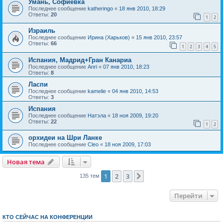
Умань, Софиевка
Последнее сообщение
katheringo
«
18 янв 2010, 18:29
Ответы:
20
1
2
Израиль
Последнее сообщение
Ирина (Харьков)
«
15 янв 2010, 23:57
Ответы:
66
1
2
3
4
5
Испания, Мадрид+Гран Канариа
Последнее сообщение
Anri
«
07 янв 2010, 18:23
Ответы:
8
Ласпи
Последнее сообщение
kamelie
«
04 янв 2010, 14:53
Ответы:
3
Испания
Последнее сообщение
Натэла
«
18 ноя 2009, 19:20
Ответы:
22
1
2
орхидеи на Шри Ланке
Последнее сообщение
Cleo
«
18 ноя 2009, 17:03
Новая тема
1
2
3
След.
135 тем
Перейти
КТО СЕЙЧАС НА КОНФЕРЕНЦИИ