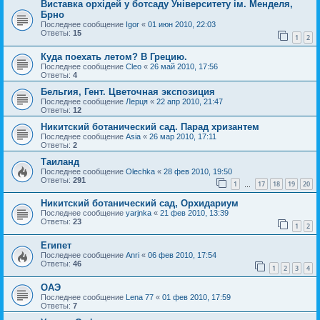
Виставка орхідей у ботсаду Університету ім. Менделя,
Брно
Последнее сообщение
Igor
«
01 июн 2010, 22:03
Ответы:
15
1
2
Куда поехать летом? В Грецию.
Последнее сообщение
Cleo
«
26 май 2010, 17:56
Ответы:
4
Бельгия, Гент. Цветочная экспозиция
Последнее сообщение
Лерця
«
22 апр 2010, 21:47
Ответы:
12
Никитский ботанический сад. Парад хризантем
Последнее сообщение
Asia
«
26 мар 2010, 17:11
Ответы:
2
Таиланд
Последнее сообщение
Olechka
«
28 фев 2010, 19:50
Ответы:
291
1
17
18
19
20
…
Никитский ботанический сад, Орхидариум
Последнее сообщение
yarjnka
«
21 фев 2010, 13:39
Ответы:
23
1
2
Египет
Последнее сообщение
Anri
«
06 фев 2010, 17:54
Ответы:
46
1
2
3
4
ОАЭ
Последнее сообщение
Lena 77
«
01 фев 2010, 17:59
Ответы:
7