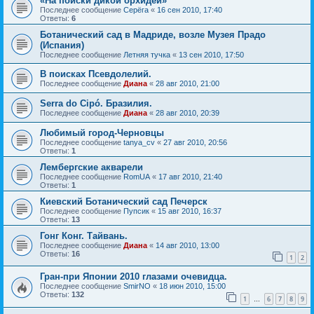
«На поиски дикой орхидеи»
Последнее сообщение
Серёга
«
16 сен 2010, 17:40
Ответы:
6
Ботанический сад в Мадриде, возле Музея Прадо
(Испания)
Последнее сообщение
Летняя тучка
«
13 сен 2010, 17:50
В поисках Псевдолелий.
Последнее сообщение
Диана
«
28 авг 2010, 21:00
Serra do Cipó. Бразилия.
Последнее сообщение
Диана
«
28 авг 2010, 20:39
Любимый город-Черновцы
Последнее сообщение
tanya_cv
«
27 авг 2010, 20:56
Ответы:
1
Лембергские акварели
Последнее сообщение
RomUA
«
17 авг 2010, 21:40
Ответы:
1
Киевский Ботанический сад Печерск
Последнее сообщение
Пупсик
«
15 авг 2010, 16:37
Ответы:
13
Гонг Конг. Тайвань.
Последнее сообщение
Диана
«
14 авг 2010, 13:00
Ответы:
16
1
2
Гран-при Японии 2010 глазами очевидца.
Последнее сообщение
SmirNO
«
18 июн 2010, 15:00
Ответы:
132
1
6
7
8
9
…