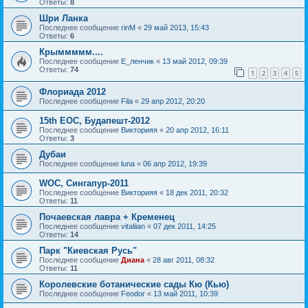
Ответы:
8
Шри Ланка
Последнее сообщение
rinM
«
29 май 2013, 15:43
Ответы:
6
Крыммммм....
Последнее сообщение
Е_ленчик
«
13 май 2012, 09:39
Ответы:
74
1
2
3
4
5
Флориада 2012
Последнее сообщение
Fila
«
29 апр 2012, 20:20
15th EOC, Будапешт-2012
Последнее сообщение
Викторияя
«
20 апр 2012, 16:11
Ответы:
3
Дубаи
Последнее сообщение
luna
«
06 апр 2012, 19:39
WOC, Сингапур-2011
Последнее сообщение
Викторияя
«
18 дек 2011, 20:32
Ответы:
11
Почаевская лавра + Кременец
Последнее сообщение
vitaliian
«
07 дек 2011, 14:25
Ответы:
14
Парк "Киевская Русь"
Последнее сообщение
Диана
«
28 авг 2011, 08:32
Ответы:
11
Королевские ботанические сады Кю (Кью)
Последнее сообщение
Feodor
«
13 май 2011, 10:39