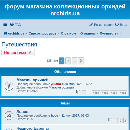
форум магазина коллекционных орхидей
orchids.ua
FAQ
Регистрация
Вход
orchids.ua
Список форумов
О разном
О разном
Путешествия
Путешествия
Новая тема
1
2
3
След.
135 тем
Объявления
Магазин орхидей
Последнее сообщение
Диана
«
30 мар 2023, 16:32
Добавлено в форуме
Магазин орхидей
Ответы:
62422
1
4159
4160
4161
4162
…
Темы
Львов
Последнее сообщение
hope
«
11 июл 2017, 08:03
Ответы:
36
1
2
3
Немного Европы