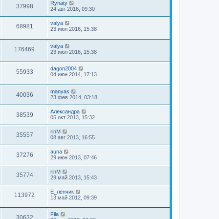
Rynaty
37998
24 авг 2016, 09:30
valya
68981
23 июл 2016, 15:38
valya
176469
23 июл 2016, 15:38
dagon2004
55933
04 июн 2014, 17:13
manyas
40036
23 фев 2014, 03:18
Александра
38539
05 окт 2013, 15:32
rinM
35557
08 авг 2013, 16:55
auna
37276
29 июн 2013, 07:46
rinM
35774
29 май 2013, 15:43
Е_ленчик
113972
13 май 2012, 09:39
Fila
30632