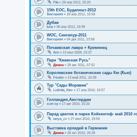
Fila
»
29 апр 2012, 20:20
15th EOC, Будапешт-2012
Викторияя
»
20 апр 2012, 15:59
Дубаи
luna
»
06 апр 2012, 19:39
WOC, Сингапур-2011
Викторияя
»
04 дек 2011, 23:58
Почаевская лавра + Кременец
Anri
»
13 июл 2008, 23:37
Парк "Киевская Русь"
Диана
»
28 авг 2011, 07:52
Королевские ботанические сады Кю (Кью)
Feodor
»
13 май 2011, 10:39
Тур "Сады Моравии"
Ludmila_Kiev
»
17 апр 2010, 16:57
Голландия,Амстердам
svet-zp
»
17 авг 2010, 15:20
Парад цветов в парке Койкенгоф- май 2010 г
tanya_cv
»
27 июл 2010, 19:59
Выставка орхидей в Германии
Диана
»
26 окт 2010, 20:28