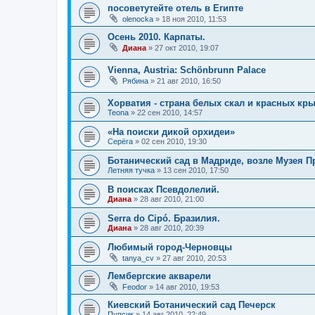
посоветутейте отель в Египте
olenocka
»
18 ноя 2010, 11:53
Осень 2010. Карпаты.
Диана
»
27 окт 2010, 19:07
Vienna, Austria: Schönbrunn Palace
Рябина
»
21 авг 2010, 16:50
Хорватия - страна белых скал и красных кр
Teona
»
22 сен 2010, 14:57
«На поиски дикой орхидеи»
Серёга
»
02 сен 2010, 19:30
Ботанический сад в Мадриде, возле Музея П
Летняя тучка
»
13 сен 2010, 17:50
В поисках Псевдолелий.
Диана
»
28 авг 2010, 21:00
Serra do Cipó. Бразилия.
Диана
»
28 авг 2010, 20:39
Любимый город-Черновцы
tanya_cv
»
27 авг 2010, 20:53
Лембергские акварели
Feodor
»
14 авг 2010, 19:53
Киевский Ботанический сад Печерск
Пупсик
»
14 авг 2010, 22:49