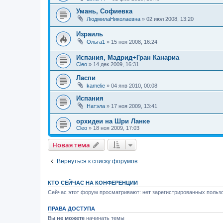
Умань, Софиевка
ЛюдмилаНиколаевна
»
02 июл 2008, 13:20
Израиль
Ольга1
»
15 ноя 2008, 16:24
Испания, Мадрид+Гран Канариа
Cleo
»
14 дек 2009, 16:31
Ласпи
kamelie
»
04 янв 2010, 00:08
Испания
Натэла
»
17 ноя 2009, 13:41
орхидеи на Шри Ланке
Cleo
»
18 ноя 2009, 17:03
Новая тема
Вернуться к списку форумов
КТО СЕЙЧАС НА КОНФЕРЕНЦИИ
Сейчас этот форум просматривают: нет зарегистрированных пользо
ПРАВА ДОСТУПА
Вы
не можете
начинать темы