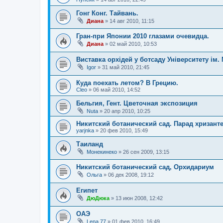
Гонг Конг. Тайвань.
Диана
»
14 авг 2010, 11:15
Гран-при Японии 2010 глазами очевидца.
Диана
»
02 май 2010, 10:53
Виставка орхідей у ботсаду Університету ім.
Igor
»
31 май 2010, 21:45
Куда поехать летом? В Грецию.
Cleo
»
06 май 2010, 14:52
Бельгия, Гент. Цветочная экспозиция
Nuta
»
20 апр 2010, 10:25
Никитский ботанический сад. Парад хризант
yarjnka
»
20 фев 2010, 15:49
Таиланд
Монекинеко
»
26 сен 2009, 13:15
Никитский ботанический сад, Орхидариум
Ольга
»
06 дек 2008, 19:12
Египет
ДюДюка
»
13 июн 2008, 12:42
ОАЭ
Lena 77
»
01 фев 2010, 16:49