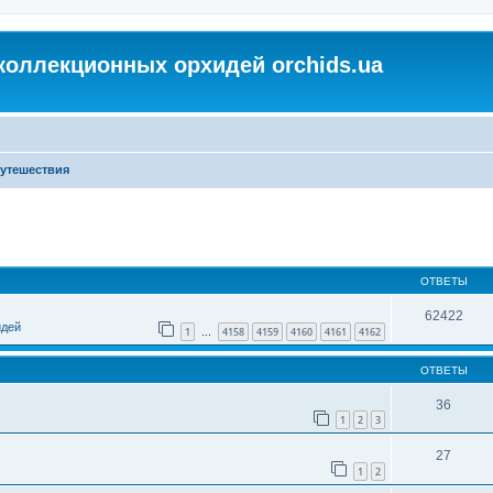
коллекционных орхидей orchids.ua
утешествия
ОТВЕТЫ
62422
идей
1
4158
4159
4160
4161
4162
…
ОТВЕТЫ
36
1
2
3
27
1
2