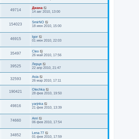
Диана
49714
14 авг 2010, 13:00
SmirNO
154023
18 июн 2010, 15:00
Igor
46915
01 июн 2010, 22:03
Cleo
35497
26 май 2010, 17:56
Лерця
39525
22 апр 2010, 21:47
Asia
32593
26 мар 2010, 17:11
Olechka
190421
28 фев 2010, 19:50
yarjnka
49816
21 фев 2010, 13:39
Anri
74660
06 фев 2010, 17:54
Lena 77
34852
01 фев 2010, 17:59