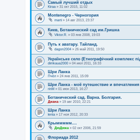
Самый лучший отдых
Kiraa
»
31 окт 2015, 11:02
Montenegro - Черногория
marti
»
14 авг 2013, 23:37
Киев, Ботанический сад им.Гришка
Viktor.R.
»
03 янв 2008, 19:03
Путь к аватару. Тайланд.
dagon2004
»
26 май 2011, 19:50
Українське село (Етнографічний комплекс пі
dimkaua2000
»
04 июл 2011, 16:33
Шри Ланка
Пчёл
»
24 янв 2011, 15:09
Шри Ланка - моё путешествие и впечатления
rinM
»
01 июн 2013, 16:27
Ботанический сад. Варна. Болгария.
Диана
»
19 авг 2010, 22:21
Шри Ланка
lenta
»
17 ноя 2012, 20:33
Крыммммм....
ДюДюка
»
02 окт 2006, 21:59
Флориада 2012