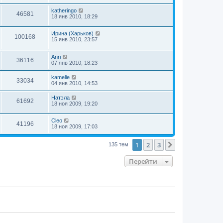
katheringo
46581
18 янв 2010, 18:29
Ирина (Харьков)
100168
15 янв 2010, 23:57
Anri
36116
07 янв 2010, 18:23
kamelie
33034
04 янв 2010, 14:53
Натэла
61692
18 ноя 2009, 19:20
Cleo
41196
18 ноя 2009, 17:03
1
2
3
След.
135 тем
Перейти