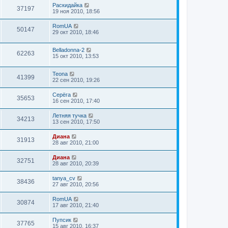
Раскидайка
37197
19 ноя 2010, 18:56
RomUA
50147
29 окт 2010, 18:46
Belladonna-2
62263
15 окт 2010, 13:53
Teona
41399
22 сен 2010, 19:26
Серёга
35653
16 сен 2010, 17:40
Летняя тучка
34213
13 сен 2010, 17:50
Диана
31913
28 авг 2010, 21:00
Диана
32751
28 авг 2010, 20:39
tanya_cv
38436
27 авг 2010, 20:56
RomUA
30874
17 авг 2010, 21:40
Пупсик
37765
15 авг 2010, 16:37