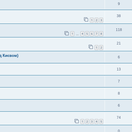
9
38
1
2
3
118
1
4
5
6
7
8
…
21
1
2
д Києвом)
6
13
7
8
6
74
1
2
3
4
5
0