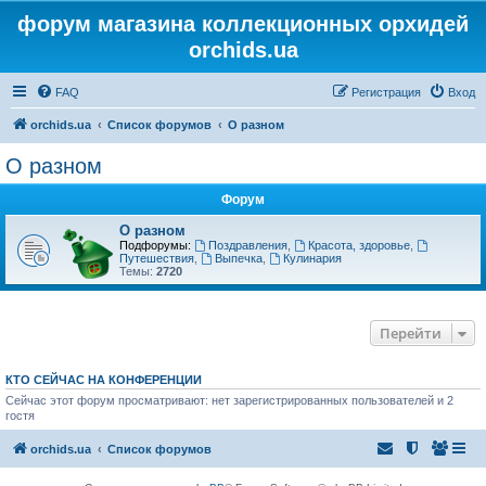
форум магазина коллекционных орхидей
orchids.ua
FAQ
Регистрация
Вход
orchids.ua
Список форумов
О разном
О разном
Форум
О разном
Подфорумы:
Поздравления
,
Красота, здоровье
,
Путешествия
,
Выпечка
,
Кулинария
Темы:
2720
Перейти
КТО СЕЙЧАС НА КОНФЕРЕНЦИИ
Сейчас этот форум просматривают: нет зарегистрированных пользователей и 2
гостя
orchids.ua
Список форумов