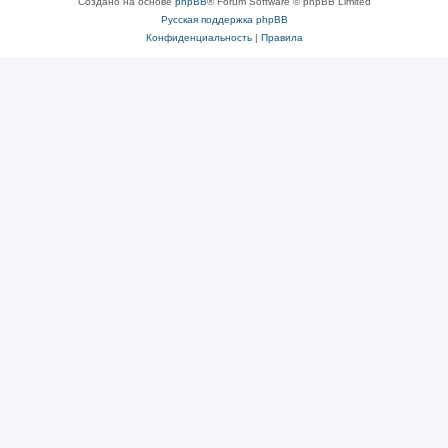
Создано на основе
phpBB
® Forum Software © phpBB Limited
Русская поддержка phpBB
Конфиденциальность
|
Правила