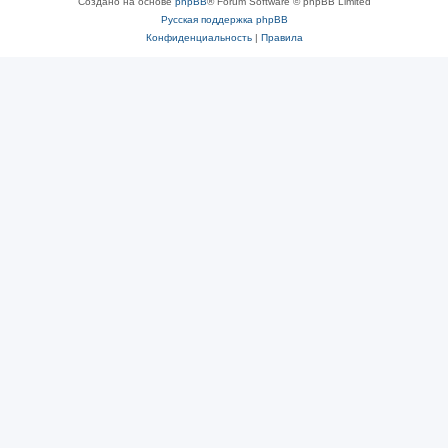
Создано на основе
phpBB
® Forum Software © phpBB Limited
Русская поддержка phpBB
Конфиденциальность
|
Правила