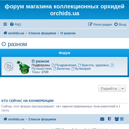
форум магазина коллекционных орхидей
orchids.ua
FAQ
Регистрация
Вход
orchids.ua
Список форумов
О разном
О разном
Форум
О разном
Подфорумы:
Поздравления
,
Красота, здоровье
,
Путешествия
,
Выпечка
,
Кулинария
Темы:
2720
Перейти
КТО СЕЙЧАС НА КОНФЕРЕНЦИИ
Сейчас этот форум просматривают: нет зарегистрированных пользователей и 1
гость
orchids.ua
Список форумов