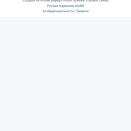
Создано на основе
phpBB
® Forum Software © phpBB Limited
Русская поддержка phpBB
Конфиденциальность
|
Правила