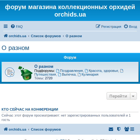
форум магазина коллекционных орхидей
orchids.ua
FAQ
Регистрация
Вход
orchids.ua
Список форумов
О разном
О разном
Форум
О разном
Подфорумы:
Поздравления
,
Красота, здоровье
,
Путешествия
,
Выпечка
,
Кулинария
Темы:
2720
Перейти
КТО СЕЙЧАС НА КОНФЕРЕНЦИИ
Сейчас этот форум просматривают: нет зарегистрированных пользователей и 1
гость
orchids.ua
Список форумов