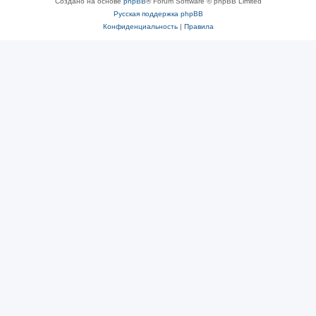
Создано на основе
phpBB
® Forum Software © phpBB Limited
Русская поддержка phpBB
Конфиденциальность
|
Правила