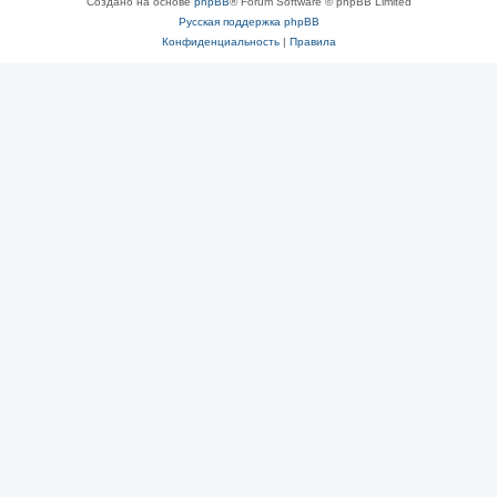
Создано на основе
phpBB
® Forum Software © phpBB Limited
Русская поддержка phpBB
Конфиденциальность
|
Правила