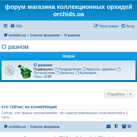
форум магазина коллекционных орхидей
orchids.ua
FAQ
Регистрация
Вход
orchids.ua
Список форумов
О разном
О разном
Форум
О разном
Подфорумы:
Поздравления
,
Красота, здоровье
,
Путешествия
,
Выпечка
,
Кулинария
Темы:
2720
Перейти
КТО СЕЙЧАС НА КОНФЕРЕНЦИИ
Сейчас этот форум просматривают: нет зарегистрированных пользователей и 1
гость
orchids.ua
Список форумов