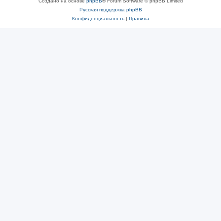
Создано на основе
phpBB
® Forum Software © phpBB Limited
Русская поддержка phpBB
Конфиденциальность
|
Правила