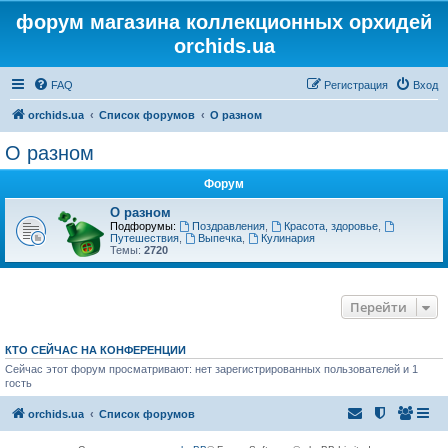
форум магазина коллекционных орхидей
orchids.ua
FAQ
Регистрация
Вход
orchids.ua
Список форумов
О разном
О разном
Форум
О разном
Подфорумы:
Поздравления
,
Красота, здоровье
,
Путешествия
,
Выпечка
,
Кулинария
Темы:
2720
Перейти
КТО СЕЙЧАС НА КОНФЕРЕНЦИИ
Сейчас этот форум просматривают: нет зарегистрированных пользователей и 1
гость
orchids.ua
Список форумов