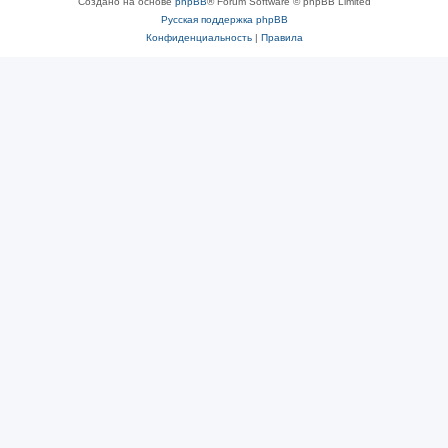
Создано на основе
phpBB
® Forum Software © phpBB Limited
Русская поддержка phpBB
Конфиденциальность
|
Правила