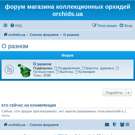
форум магазина коллекционных орхидей
orchids.ua
FAQ
Регистрация
Вход
orchids.ua
Список форумов
О разном
О разном
Форум
О разном
Подфорумы:
Поздравления
,
Красота, здоровье
,
Путешествия
,
Выпечка
,
Кулинария
Темы:
2720
Перейти
КТО СЕЙЧАС НА КОНФЕРЕНЦИИ
Сейчас этот форум просматривают: нет зарегистрированных пользователей и 1
гость
orchids.ua
Список форумов