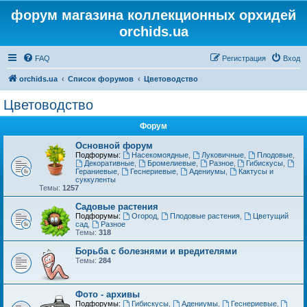
форум магазина коллекционных орхидей
orchids.ua
FAQ
Регистрация
Вход
orchids.ua
Список форумов
Цветоводство
Цветоводство
Форум
Основной форум
Подфорумы:
Насекомоядные
,
Луковичные
,
Плодовые
,
Декоративные
,
Бромелиевые
,
Разное
,
Гибискусы
,
Гераниевые
,
Геснериевые
,
Адениумы
,
Кактусы и
суккуленты
Темы:
1257
Садовые растения
Подфорумы:
Огород
,
Плодовые растения
,
Цветущий
сад
,
Разное
Темы:
318
Борьба с болезнями и вредителями
Темы:
284
Фото - архивы
Подфорумы:
Гибискусы
,
Адениумы
,
Геснериевые
,