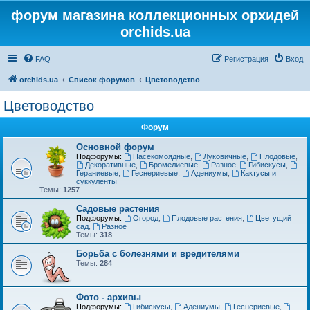
форум магазина коллекционных орхидей
orchids.ua
FAQ
Регистрация
Вход
orchids.ua
Список форумов
Цветоводство
Цветоводство
Форум
Основной форум
Подфорумы:
Насекомоядные
,
Луковичные
,
Плодовые
,
Декоративные
,
Бромелиевые
,
Разное
,
Гибискусы
,
Гераниевые
,
Геснериевые
,
Адениумы
,
Кактусы и
суккуленты
Темы:
1257
Садовые растения
Подфорумы:
Огород
,
Плодовые растения
,
Цветущий
сад
,
Разное
Темы:
318
Борьба с болезнями и вредителями
Темы:
284
Фото - архивы
Подфорумы:
Гибискусы
,
Адениумы
,
Геснериевые
,