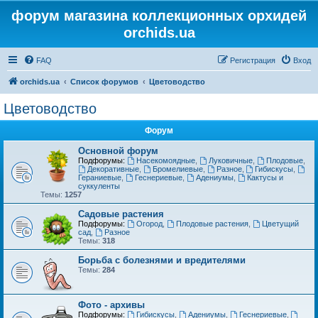
форум магазина коллекционных орхидей
orchids.ua
FAQ
Регистрация
Вход
orchids.ua
Список форумов
Цветоводство
Цветоводство
Форум
Основной форум
Подфорумы:
Насекомоядные
,
Луковичные
,
Плодовые
,
Декоративные
,
Бромелиевые
,
Разное
,
Гибискусы
,
Гераниевые
,
Геснериевые
,
Адениумы
,
Кактусы и
суккуленты
Темы:
1257
Садовые растения
Подфорумы:
Огород
,
Плодовые растения
,
Цветущий
сад
,
Разное
Темы:
318
Борьба с болезнями и вредителями
Темы:
284
Фото - архивы
Подфорумы:
Гибискусы
,
Адениумы
,
Геснериевые
,