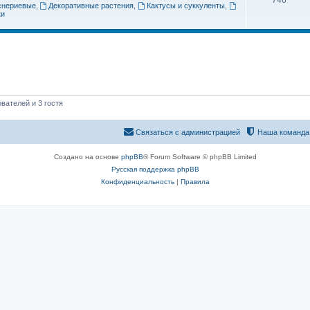
746
снериевые
,
Декоративные растения
,
Кактусы и суккуленты
,
ки
вателей и 3 гостя
Связаться с администрацией
Наша команда
Создано на основе
phpBB
® Forum Software © phpBB Limited
Русская поддержка phpBB
Конфиденциальность
|
Правила