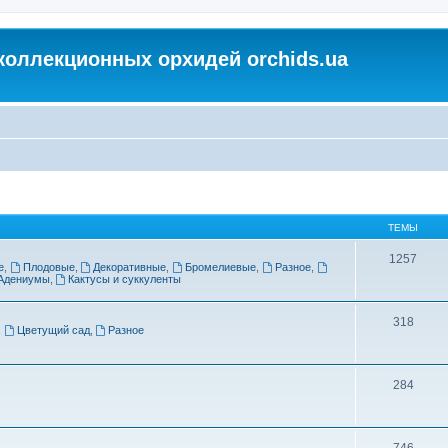
коллекционных орхидей orchids.ua
ТЕМЫ
1257
е
,
Плодовые
,
Декоративные
,
Бромелиевые
,
Разное
,
Адениумы
,
Кактусы и суккуленты
318
,
Цветущий сад
,
Разное
284