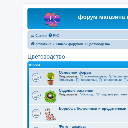
форум магазина 
Ссылки
FAQ
orchids.ua
Список форумов
Цветоводство
Цветоводство
ФОРУМ
Основной форум
Подфорумы:
Насекомоядные
,
Луковичны
Гибискусы
,
Гераниевые
,
Геснериевые
,
Садовые растения
Подфорумы:
Огород
,
Плодовые растения
Борьба с болезнями и вредителями
Фото - архивы