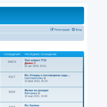
Регистрация
Вход
СООБЩЕНИЯ
ПОСЛЕДНЕЕ СООБЩЕНИЕ
Test subject 7712
94874
П
Диана
е
01 авг 2026, 04:51
р
е
й
Re: Отзывы о поставщиках садо…
9317
т
П
СветланOchka
и
е
10 фев 2022, 05:33
к
р
п
е
о
й
Жучки на орхидее
с
5633
т
П
Викторика
л
и
е
16 мар 2021, 10:46
е
к
р
д
п
е
н
о
й
Re: Калина
е
с