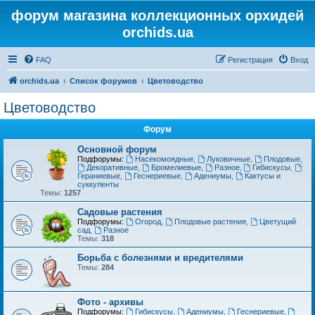
форум магазина коллекционных орхидей
orchids.ua
FAQ
Регистрация
Вход
orchids.ua
Список форумов
Цветоводство
Цветоводство
Форум
Основной форум
Подфорумы:
Насекомоядные
,
Луковичные
,
Плодовые
,
Декоративные
,
Бромелиевые
,
Разное
,
Гибискусы
,
Гераниевые
,
Геснериевые
,
Адениумы
,
Кактусы и
суккуленты
Темы:
1257
Садовые растения
Подфорумы:
Огород
,
Плодовые растения
,
Цветущий
сад
,
Разное
Темы:
318
Борьба с болезнями и вредителями
Темы:
284
Фото - архивы
Подфорумы:
Гибискусы
,
Адениумы
,
Геснериевые
,