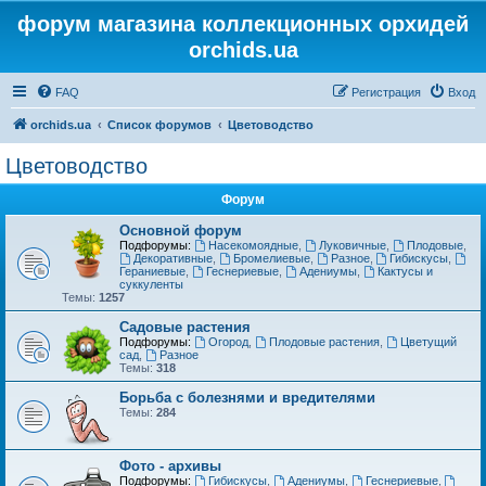
форум магазина коллекционных орхидей
orchids.ua
FAQ
Регистрация
Вход
orchids.ua
Список форумов
Цветоводство
Цветоводство
Форум
Основной форум
Подфорумы:
Насекомоядные
,
Луковичные
,
Плодовые
,
Декоративные
,
Бромелиевые
,
Разное
,
Гибискусы
,
Гераниевые
,
Геснериевые
,
Адениумы
,
Кактусы и
суккуленты
Темы:
1257
Садовые растения
Подфорумы:
Огород
,
Плодовые растения
,
Цветущий
сад
,
Разное
Темы:
318
Борьба с болезнями и вредителями
Темы:
284
Фото - архивы
Подфорумы:
Гибискусы
,
Адениумы
,
Геснериевые
,