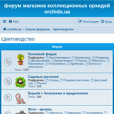
форум магазина коллекционных орхидей
orchids.ua
FAQ
Регистрация
Вход
orchids.ua
Список форумов
Цветоводство
Цветоводство
Форум
Основной форум
Подфорумы:
Насекомоядные
,
Луковичные
,
Плодовые
,
Декоративные
,
Бромелиевые
,
Разное
,
Гибискусы
,
Гераниевые
,
Геснериевые
,
Адениумы
,
Кактусы и
суккуленты
Темы:
1257
Садовые растения
Подфорумы:
Огород
,
Плодовые растения
,
Цветущий
сад
,
Разное
Темы:
318
Борьба с болезнями и вредителями
Темы:
284
Фото - архивы
Подфорумы:
Гибискусы
,
Адениумы
,
Геснериевые
,