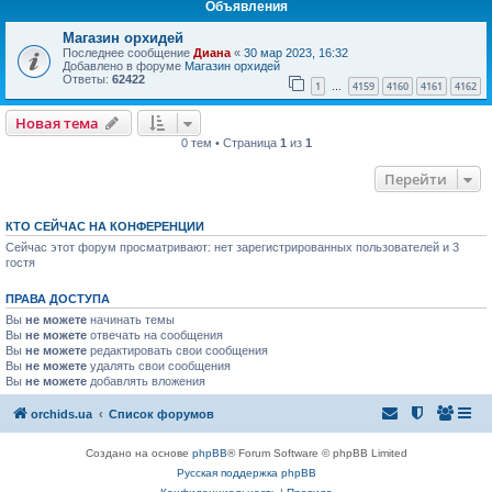
Объявления
Магазин орхидей
Последнее сообщение
Диана
«
30 мар 2023, 16:32
Добавлено в форуме
Магазин орхидей
Ответы:
62422
1
4159
4160
4161
4162
…
Новая тема
0 тем • Страница
1
из
1
Перейти
КТО СЕЙЧАС НА КОНФЕРЕНЦИИ
Сейчас этот форум просматривают: нет зарегистрированных пользователей и 3
гостя
ПРАВА ДОСТУПА
Вы
не можете
начинать темы
Вы
не можете
отвечать на сообщения
Вы
не можете
редактировать свои сообщения
Вы
не можете
удалять свои сообщения
Вы
не можете
добавлять вложения
orchids.ua
Список форумов
Создано на основе
phpBB
® Forum Software © phpBB Limited
Русская поддержка phpBB