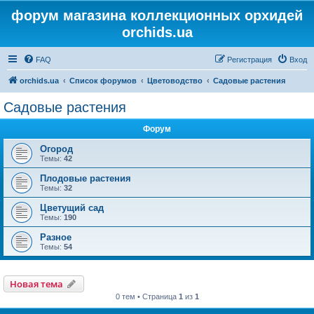
форум магазина коллекционных орхидей
orchids.ua
FAQ
Регистрация
Вход
orchids.ua
Список форумов
Цветоводство
Садовые растения
Садовые растения
Форум
Огород
Темы:
42
Плодовые растения
Темы:
32
Цветущий сад
Темы:
190
Разное
Темы:
54
Новая тема
0 тем • Страница
1
из
1