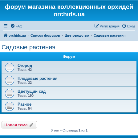
форум магазина коллекционных орхидей
orchids.ua
FAQ
Регистрация
Вход
orchids.ua
Список форумов
Цветоводство
Садовые растения
Садовые растения
Форум
Огород
Темы:
42
Плодовые растения
Темы:
32
Цветущий сад
Темы:
190
Разное
Темы:
54
Новая тема
0 тем • Страница
1
из
1