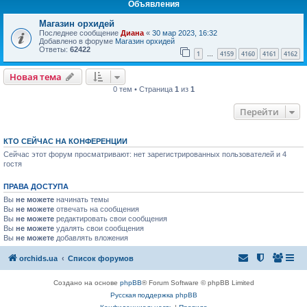
Объявления
Магазин орхидей
Последнее сообщение
Диана
«
30 мар 2023, 16:32
Добавлено в форуме
Магазин орхидей
Ответы:
62422
1
4159
4160
4161
4162
…
Новая тема
0 тем • Страница
1
из
1
Перейти
КТО СЕЙЧАС НА КОНФЕРЕНЦИИ
Сейчас этот форум просматривают: нет зарегистрированных пользователей и 4
гостя
ПРАВА ДОСТУПА
Вы
не можете
начинать темы
Вы
не можете
отвечать на сообщения
Вы
не можете
редактировать свои сообщения
Вы
не можете
удалять свои сообщения
Вы
не можете
добавлять вложения
orchids.ua
Список форумов
Создано на основе
phpBB
® Forum Software © phpBB Limited
Русская поддержка phpBB