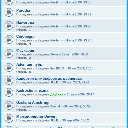
Последнее сообщение
GArtem
«
04 ноя 2009, 23:35
Parodia
Последнее сообщение
GArtem
«
04 ноя 2009, 23:29
Haworthia
Последнее сообщение
GArtem
«
04 ноя 2009, 23:25
Ответы:
1
Ceropegia
Последнее сообщение
GArtem
«
04 ноя 2009, 23:23
Ответы:
4
Фаукария
Последнее сообщение
Жужа
«
12 окт 2009, 18:00
Ответы:
2
Adenium hybr.
Последнее сообщение
fta310703
«
15 авг 2009, 13:15
Ответы:
6
Хавортия цимбиформис вариегата.
Последнее сообщение
JULIE
«
20 июл 2009, 21:41
Kedrostis africana
Последнее сообщение
ДюДюка
«
15 июл 2009, 20:17
Gasteria Amstringii
Последнее сообщение
Ann_M
«
08 июн 2009, 08:55
Ответы:
1
Маммиллярия Duwei .
Последнее сообщение
JULIE
«
30 апр 2009, 10:52