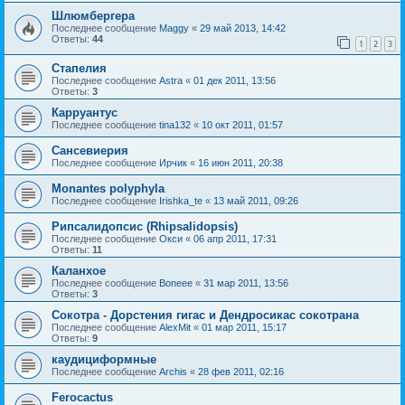
Шлюмбергера
Последнее сообщение
Maggy
«
29 май 2013, 14:42
Ответы:
44
1
2
3
Стапелия
Последнее сообщение
Astra
«
01 дек 2011, 13:56
Ответы:
3
Карруантус
Последнее сообщение
tina132
«
10 окт 2011, 01:57
Сансевиерия
Последнее сообщение
Ирчик
«
16 июн 2011, 20:38
Monantes polyphyla
Последнее сообщение
Irishka_te
«
13 май 2011, 09:26
Рипсалидопсис (Rhipsalidopsis)
Последнее сообщение
Окси
«
06 апр 2011, 17:31
Ответы:
11
Каланхое
Последнее сообщение
Boneee
«
31 мар 2011, 13:56
Ответы:
3
Сокотра - Дорстения гигас и Дендросикас сокотрана
Последнее сообщение
AlexMit
«
01 мар 2011, 15:17
Ответы:
9
каудициформные
Последнее сообщение
Archis
«
28 фев 2011, 02:16
Ferocactus