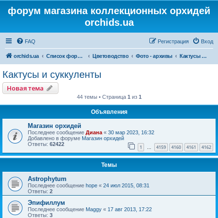
форум магазина коллекционных орхидей
orchids.ua
FAQ
Регистрация
Вход
orchids.ua
Список форумов
Цветоводство
Фото - архивы
Кактусы и суккуленты
Кактусы и суккуленты
Новая тема
44 темы • Страница
1
из
1
Объявления
Магазин орхидей
Последнее сообщение
Диана
«
30 мар 2023, 16:32
Добавлено в форуме
Магазин орхидей
Ответы:
62422
1
4159
4160
4161
4162
…
Темы
Astrophytum
Последнее сообщение
hope
«
24 июл 2015, 08:31
Ответы:
2
Эпифиллум
Последнее сообщение
Maggy
«
17 авг 2013, 17:22
Ответы:
3