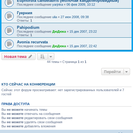
Euphorbia candelabris (Молочай канделябровидный)
Последнее сообщение
yarjnka
«
06 фев 2009, 10:12
Гуерния
Последнее сообщение
ulia
«
27 июн 2008, 09:38
Ответы:
1
Pahipodium
Последнее сообщение
ДюДюка
«
15 дек 2007, 23:22
Ответы:
1
Avonia recurvata
Последнее сообщение
ДюДюка
«
15 дек 2007, 22:42
Новая тема
44 темы • Страница
1
из
1
Перейти
КТО СЕЙЧАС НА КОНФЕРЕНЦИИ
Сейчас этот форум просматривают: нет зарегистрированных пользователей и 7
гостей
ПРАВА ДОСТУПА
Вы
не можете
начинать темы
Вы
не можете
отвечать на сообщения
Вы
не можете
редактировать свои сообщения
Вы
не можете
удалять свои сообщения
Вы
не можете
добавлять вложения