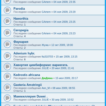
Последнее сообщение
GArtem
«
04 ноя 2009, 23:35
Parodia
Последнее сообщение
GArtem
«
04 ноя 2009, 23:29
Haworthia
Последнее сообщение
GArtem
«
04 ноя 2009, 23:25
Ответы:
1
Ceropegia
Последнее сообщение
GArtem
«
04 ноя 2009, 23:23
Ответы:
4
Фаукария
Последнее сообщение
Жужа
«
12 окт 2009, 18:00
Ответы:
2
Adenium hybr.
Последнее сообщение
fta310703
«
15 авг 2009, 13:15
Ответы:
6
Хавортия цимбиформис вариегата.
Последнее сообщение
JULIE
«
20 июл 2009, 21:41
Kedrostis africana
Последнее сообщение
ДюДюка
«
15 июл 2009, 20:17
Gasteria Amstringii
Последнее сообщение
Ann_M
«
08 июн 2009, 08:55
Ответы:
1
Маммиллярия Duwei .
Последнее сообщение
JULIE
«
30 апр 2009, 10:52