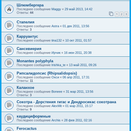
Шлюмбергера
Последнее сообщение
Maggy
«
29 май 2013, 14:42
Ответы:
44
1
2
3
Стапелия
Последнее сообщение
Astra
«
01 дек 2011, 13:56
Ответы:
3
Карруантус
Последнее сообщение
tina132
«
10 окт 2011, 01:57
Сансевиерия
Последнее сообщение
Ирчик
«
16 июн 2011, 20:38
Monantes polyphyla
Последнее сообщение
Irishka_te
«
13 май 2011, 09:26
Рипсалидопсис (Rhipsalidopsis)
Последнее сообщение
Окси
«
06 апр 2011, 17:31
Ответы:
11
Каланхое
Последнее сообщение
Boneee
«
31 мар 2011, 13:56
Ответы:
3
Сокотра - Дорстения гигас и Дендросикас сокотрана
Последнее сообщение
AlexMit
«
01 мар 2011, 15:17
Ответы:
9
каудициформные
Последнее сообщение
Archis
«
28 фев 2011, 02:16
Ferocactus