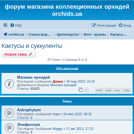
форум магазина коллекционных орхидей
orchids.ua
FAQ
Регистрация
Вход
orchids.ua
Список форумов
Цветоводство
Фото - архивы
Кактусы и суккуленты
Кактусы и суккуленты
Новая тема
44 темы • Страница
1
из
1
Объявления
Магазин орхидей
Последнее сообщение
Диана
«
30 мар 2023, 16:32
Добавлено в форуме
Магазин орхидей
Ответы:
62422
1
4159
4160
4161
4162
…
Темы
Astrophytum
Последнее сообщение
hope
«
24 июл 2015, 08:31
Ответы:
2
Эпифиллум
Последнее сообщение
Maggy
«
17 авг 2013, 17:22
Ответы:
3