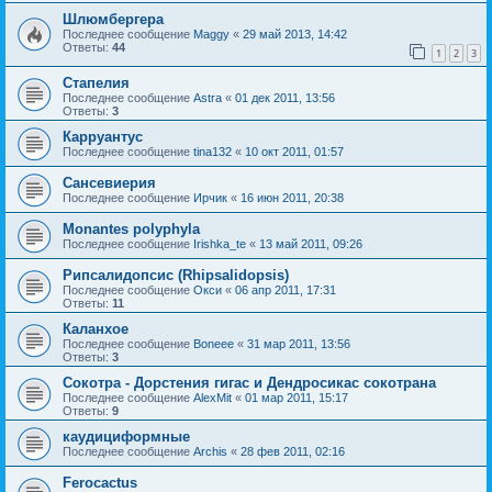
Шлюмбергера
Последнее сообщение
Maggy
«
29 май 2013, 14:42
Ответы:
44
1
2
3
Стапелия
Последнее сообщение
Astra
«
01 дек 2011, 13:56
Ответы:
3
Карруантус
Последнее сообщение
tina132
«
10 окт 2011, 01:57
Сансевиерия
Последнее сообщение
Ирчик
«
16 июн 2011, 20:38
Monantes polyphyla
Последнее сообщение
Irishka_te
«
13 май 2011, 09:26
Рипсалидопсис (Rhipsalidopsis)
Последнее сообщение
Окси
«
06 апр 2011, 17:31
Ответы:
11
Каланхое
Последнее сообщение
Boneee
«
31 мар 2011, 13:56
Ответы:
3
Сокотра - Дорстения гигас и Дендросикас сокотрана
Последнее сообщение
AlexMit
«
01 мар 2011, 15:17
Ответы:
9
каудициформные
Последнее сообщение
Archis
«
28 фев 2011, 02:16
Ferocactus