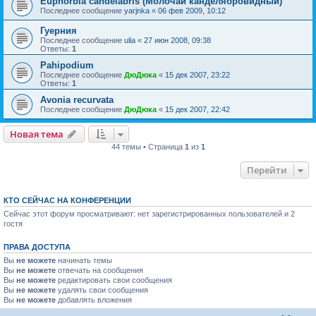
Euphorbia candelabris (Молочай канделябровидный)
Последнее сообщение
yarjnka
«
06 фев 2009, 10:12
Гуерния
Последнее сообщение
ulia
«
27 июн 2008, 09:38
Ответы:
1
Pahipodium
Последнее сообщение
ДюДюка
«
15 дек 2007, 23:22
Ответы:
1
Avonia recurvata
Последнее сообщение
ДюДюка
«
15 дек 2007, 22:42
Новая тема
44 темы • Страница
1
из
1
Перейти
КТО СЕЙЧАС НА КОНФЕРЕНЦИИ
Сейчас этот форум просматривают: нет зарегистрированных пользователей и 2
гостя
ПРАВА ДОСТУПА
Вы
не можете
начинать темы
Вы
не можете
отвечать на сообщения
Вы
не можете
редактировать свои сообщения
Вы
не можете
удалять свои сообщения
Вы
не можете
добавлять вложения