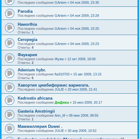
Последнее сообщение
GArtem
«
04 ноя 2009, 23:35
Parodia
Последнее сообщение
GArtem
«
04 ноя 2009, 23:29
Haworthia
Последнее сообщение
GArtem
«
04 ноя 2009, 23:25
Ответы:
1
Ceropegia
Последнее сообщение
GArtem
«
04 ноя 2009, 23:23
Ответы:
4
Фаукария
Последнее сообщение
Жужа
«
12 окт 2009, 18:00
Ответы:
2
Adenium hybr.
Последнее сообщение
fta310703
«
15 авг 2009, 13:15
Ответы:
6
Хавортия цимбиформис вариегата.
Последнее сообщение
JULIE
«
20 июл 2009, 21:41
Kedrostis africana
Последнее сообщение
ДюДюка
«
15 июл 2009, 20:17
Gasteria Amstringii
Последнее сообщение
Ann_M
«
08 июн 2009, 08:55
Ответы:
1
Маммиллярия Duwei .
Последнее сообщение
JULIE
«
30 апр 2009, 10:52