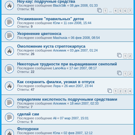
Ноу-хау: подручные средства
Последнее сообщение
BlackSilk
«
08 дек 2008, 01:33
Ответы:
91
1
4
5
6
7
…
Отсаживание "правильных" деток
Последнее сообщение
Юли
«
11 сен 2008, 15:44
Ответы:
9
Укоренение цветоноса
Последнее сообщение
Mashusia
«
06 фев 2008, 08:54
Омоложение куста стрептокарпуса
Последнее сообщение
Алхимик
«
03 дек 2007, 01:24
Ответы:
26
1
2
Некоторые трудности при выращивании сенполий
Последнее сообщение
Lano4ka
«
17 окт 2007, 08:17
Ответы:
22
1
2
Как сохранить фиалки, уезжая в отпуск
Последнее сообщение
Лора
«
26 июл 2007, 23:44
Ответы:
47
1
2
3
4
определяем кислотность подручными средствами
Последнее сообщение
Алхимик
«
18 июл 2007, 02:33
Ответы:
7
сделай сам
Последнее сообщение
Ali
«
07 мар 2007, 15:01
Ответы:
9
Фотоуроки
Последнее сообщение
Юла
«
02 фев 2007, 12:12