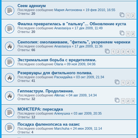
Сеем адениум
Последнее сообщение
Мария Антоновна
«
19 фев 2010, 16:55
Ответы:
20
1
2
Фиалка превратилась в "пальму"... Обновление куста
Последнее сообщение
Anastasiya
«
17 дек 2009, 11:49
Ответы:
20
1
2
Сенполия: омолаживаем, "фитиль", укореняем черенки
Последнее сообщение
Anastasiya
«
17 дек 2009, 11:36
Ответы:
66
1
2
3
4
5
Экстремальная борьба с вредителями.
Последнее сообщение
Olaria
«
09 ноя 2009, 04:06
Резервуары для фитильного полива.
Последнее сообщение
Раскидайка
«
03 окт 2009, 21:34
Ответы:
41
1
2
3
Гиппеаструм. Продолжение.
Последнее сообщение
Allenac
«
04 авг 2009, 14:34
Ответы:
32
1
2
3
МОНСТЕРА: пересадка
Последнее сообщение
Аленушка
«
03 авг 2009, 20:35
Ответы:
12
Посадка фаленопсиса на оазис
Последнее сообщение
Marchuha
«
24 июн 2009, 11:14
Ответы:
4