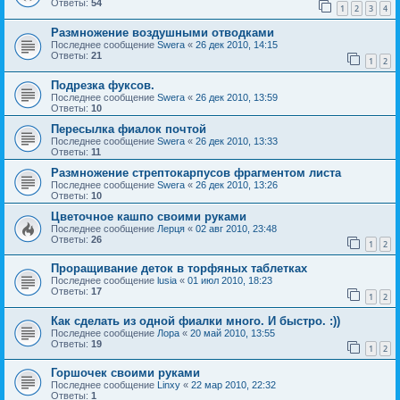
Ответы:
54
1
2
3
4
Размножение воздушными отводками
Последнее сообщение
Swera
«
26 дек 2010, 14:15
Ответы:
21
1
2
Подрезка фуксов.
Последнее сообщение
Swera
«
26 дек 2010, 13:59
Ответы:
10
Пересылка фиалок почтой
Последнее сообщение
Swera
«
26 дек 2010, 13:33
Ответы:
11
Размножение стрептокарпусов фрагментом листа
Последнее сообщение
Swera
«
26 дек 2010, 13:26
Ответы:
10
Цветочное кашпо своими руками
Последнее сообщение
Лерця
«
02 авг 2010, 23:48
Ответы:
26
1
2
Проращивание деток в торфяных таблетках
Последнее сообщение
lusia
«
01 июл 2010, 18:23
Ответы:
17
1
2
Как сделать из одной фиалки много. И быстро. :))
Последнее сообщение
Лора
«
20 май 2010, 13:55
Ответы:
19
1
2
Горшочек своими руками
Последнее сообщение
Linxy
«
22 мар 2010, 22:32
Ответы:
1