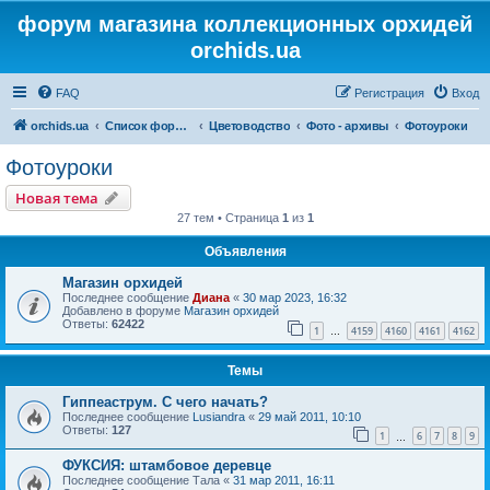
форум магазина коллекционных орхидей
orchids.ua
FAQ
Регистрация
Вход
orchids.ua
Список форумов
Цветоводство
Фото - архивы
Фотоуроки
Фотоуроки
Новая тема
27 тем • Страница
1
из
1
Объявления
Магазин орхидей
Последнее сообщение
Диана
«
30 мар 2023, 16:32
Добавлено в форуме
Магазин орхидей
Ответы:
62422
1
4159
4160
4161
4162
…
Темы
Гиппеаструм. С чего начать?
Последнее сообщение
Lusiandra
«
29 май 2011, 10:10
Ответы:
127
1
6
7
8
9
…
ФУКСИЯ: штамбовое деревце
Последнее сообщение
Тала
«
31 мар 2011, 16:11