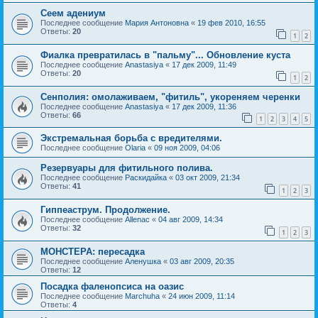
Сеем адениум
Последнее сообщение
Мария Антоновна
«
19 фев 2010, 16:55
Ответы:
20
1
2
Фиалка превратилась в "пальму"... Обновление куста
Последнее сообщение
Anastasiya
«
17 дек 2009, 11:49
Ответы:
20
1
2
Сенполия: омолаживаем, "фитиль", укореняем черенки
Последнее сообщение
Anastasiya
«
17 дек 2009, 11:36
Ответы:
66
1
2
3
4
5
Экстремальная борьба с вредителями.
Последнее сообщение
Olaria
«
09 ноя 2009, 04:06
Резервуары для фитильного полива.
Последнее сообщение
Раскидайка
«
03 окт 2009, 21:34
Ответы:
41
1
2
3
Гиппеаструм. Продолжение.
Последнее сообщение
Allenac
«
04 авг 2009, 14:34
Ответы:
32
1
2
3
МОНСТЕРА: пересадка
Последнее сообщение
Аленушка
«
03 авг 2009, 20:35
Ответы:
12
Посадка фаленопсиса на оазис
Последнее сообщение
Marchuha
«
24 июн 2009, 11:14
Ответы:
4