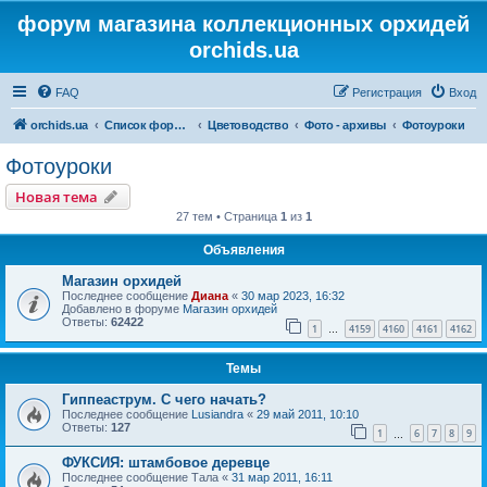
форум магазина коллекционных орхидей
orchids.ua
FAQ
Регистрация
Вход
orchids.ua
Список форумов
Цветоводство
Фото - архивы
Фотоуроки
Фотоуроки
Новая тема
27 тем • Страница
1
из
1
Объявления
Магазин орхидей
Последнее сообщение
Диана
«
30 мар 2023, 16:32
Добавлено в форуме
Магазин орхидей
Ответы:
62422
1
4159
4160
4161
4162
…
Темы
Гиппеаструм. С чего начать?
Последнее сообщение
Lusiandra
«
29 май 2011, 10:10
Ответы:
127
1
6
7
8
9
…
ФУКСИЯ: штамбовое деревце
Последнее сообщение
Тала
«
31 мар 2011, 16:11