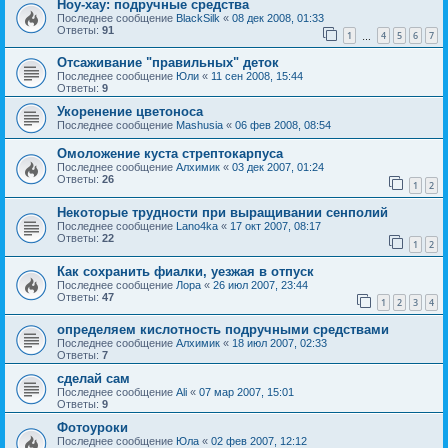
Ноу-хау: подручные средства
Последнее сообщение
BlackSilk
«
08 дек 2008, 01:33
Ответы:
91
1
4
5
6
7
…
Отсаживание "правильных" деток
Последнее сообщение
Юли
«
11 сен 2008, 15:44
Ответы:
9
Укоренение цветоноса
Последнее сообщение
Mashusia
«
06 фев 2008, 08:54
Омоложение куста стрептокарпуса
Последнее сообщение
Алхимик
«
03 дек 2007, 01:24
Ответы:
26
1
2
Некоторые трудности при выращивании сенполий
Последнее сообщение
Lano4ka
«
17 окт 2007, 08:17
Ответы:
22
1
2
Как сохранить фиалки, уезжая в отпуск
Последнее сообщение
Лора
«
26 июл 2007, 23:44
Ответы:
47
1
2
3
4
определяем кислотность подручными средствами
Последнее сообщение
Алхимик
«
18 июл 2007, 02:33
Ответы:
7
сделай сам
Последнее сообщение
Ali
«
07 мар 2007, 15:01
Ответы:
9
Фотоуроки
Последнее сообщение
Юла
«
02 фев 2007, 12:12