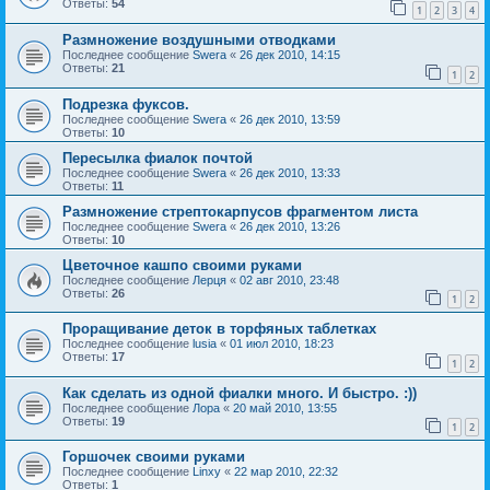
Ответы:
54
1
2
3
4
Размножение воздушными отводками
Последнее сообщение
Swera
«
26 дек 2010, 14:15
Ответы:
21
1
2
Подрезка фуксов.
Последнее сообщение
Swera
«
26 дек 2010, 13:59
Ответы:
10
Пересылка фиалок почтой
Последнее сообщение
Swera
«
26 дек 2010, 13:33
Ответы:
11
Размножение стрептокарпусов фрагментом листа
Последнее сообщение
Swera
«
26 дек 2010, 13:26
Ответы:
10
Цветочное кашпо своими руками
Последнее сообщение
Лерця
«
02 авг 2010, 23:48
Ответы:
26
1
2
Проращивание деток в торфяных таблетках
Последнее сообщение
lusia
«
01 июл 2010, 18:23
Ответы:
17
1
2
Как сделать из одной фиалки много. И быстро. :))
Последнее сообщение
Лора
«
20 май 2010, 13:55
Ответы:
19
1
2
Горшочек своими руками
Последнее сообщение
Linxy
«
22 мар 2010, 22:32
Ответы:
1