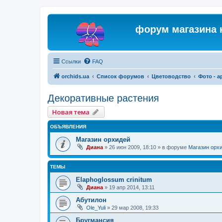
форум магазина 
Ссылки
FAQ
orchids.ua
Список форумов
Цветоводство
Фото - 
Декоративные растения
Новая тема
ОБЪЯВЛЕНИЯ
Магазин орхидей
Диана
»
26 июн 2009, 18:10
» в форуме
Магазин орх
ТЕМЫ
Elaphoglossum crinitum
Диана
»
19 апр 2014, 13:11
Абутилон
Ole_Yuli
»
29 мар 2008, 19:33
Бругмансия