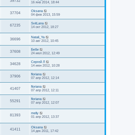
39732
16 янв 2014, 18:44
Oksana
37704
04 фев 2013, 15:59
SvitLana
67235
14 окт 2012, 18:27
Natali_Ya
36696
10 авг 2012, 10:45
Беби
37608
24 июл 2012, 12:49
Сергей Л
34628
14 июн 2012, 10:28
floriana
37906
07 апр 2012, 12:14
floriana
41407
07 апр 2012, 12:11
floriana
55291
07 апр 2012, 12:07
melly
81393
01 апр 2012, 13:37
Oksana
41411
14 дек 2011, 17:42