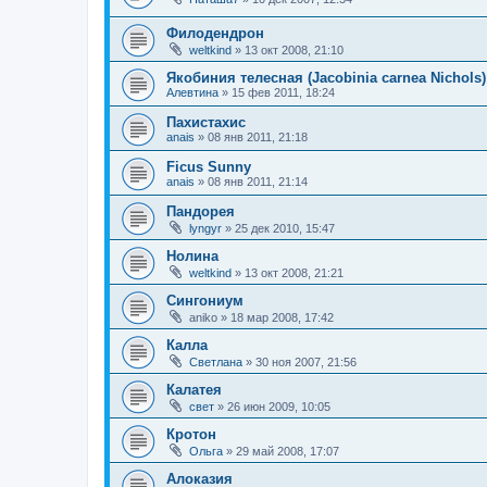
Филодендрон
weltkind
»
13 окт 2008, 21:10
Якобиния телесная (Jacobinia carnea Nichols)
Алевтина
»
15 фев 2011, 18:24
Пахистахис
anais
»
08 янв 2011, 21:18
Ficus Sunny
anais
»
08 янв 2011, 21:14
Пандорея
lyngyr
»
25 дек 2010, 15:47
Нолина
weltkind
»
13 окт 2008, 21:21
Сингониум
aniko
»
18 мар 2008, 17:42
Калла
Светлана
»
30 ноя 2007, 21:56
Калатея
свет
»
26 июн 2009, 10:05
Кротон
Ольга
»
29 май 2008, 17:07
Алоказия