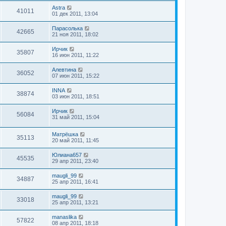
Astra
41011
01 дек 2011, 13:04
Парасолька
42665
21 ноя 2011, 18:02
Ирчик
35807
16 июн 2011, 11:22
Алевтина
36052
07 июн 2011, 15:22
INNA
38874
03 июн 2011, 18:51
Ирчик
56084
31 май 2011, 15:04
Матрёшка
35113
20 май 2011, 11:45
Юлиана657
45535
29 апр 2011, 23:40
maugli_99
34887
25 апр 2011, 16:41
maugli_99
33018
25 апр 2011, 13:21
manaslika
57822
08 апр 2011, 18:18