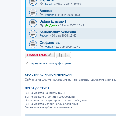
Маранта
Nionila
»
28 ноя 2007, 12:30
Ананас
yarjnka
»
14 янв 2009, 15:37
Datura (Дурман)
ДюДюка
»
27 ноя 2007, 15:49
Sauromatum venosum
Feodor
»
20 мар 2008, 17:43
Стефанотис
Vanda
»
11 мар 2009, 17:40
Новая тема
Вернуться к списку форумов
КТО СЕЙЧАС НА КОНФЕРЕНЦИИ
Сейчас этот форум просматривают: нет зарегистрированных пользо
ПРАВА ДОСТУПА
Вы
не можете
начинать темы
Вы
не можете
отвечать на сообщения
Вы
не можете
редактировать свои сообщения
Вы
не можете
удалять свои сообщения
Вы
не можете
добавлять вложения