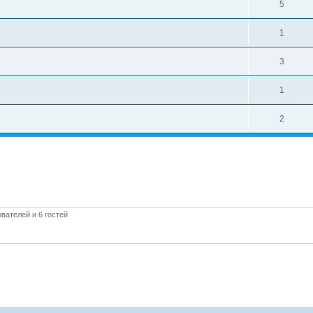
5
1
3
1
2
вателей и 6 гостей