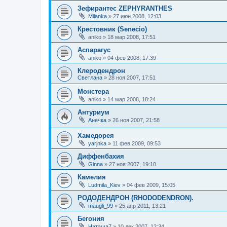
Зефирантес ZEPHYRANTHES
Milanka
»
27 июн 2008, 12:03
Крестовник (Senecio)
aniko
»
18 мар 2008, 17:51
Аспарагус
aniko
»
04 фев 2008, 17:39
Клеродендрон
Светлана
»
28 ноя 2007, 17:51
Монстера
aniko
»
14 мар 2008, 18:24
Антуриум
Анечка
»
26 ноя 2007, 21:58
Хамедорея
yarjnka
»
11 фев 2009, 09:53
Диффенбахия
Ginna
»
27 ноя 2007, 19:10
Камелия
Ludmila_Kiev
»
04 фев 2009, 15:05
РОДОДЕНДРОН (RHODODENDRON).
maugli_99
»
25 апр 2011, 13:21
Бегония
Наташа7
»
10 дек 2007, 12:34