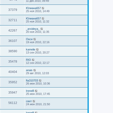
11 дек 2010, 09:49
Юлиана657
37379
25 ноя 2010, 14:49
Юлиана657
32711
25 ноя 2010, 11:32
_arxideya_
42267
20 ноя 2010, 11:35
Окси
36107
19 ноя 2010, 22:16
kamelie
38590
13 сен 2010, 20:27
RIO
35478
12 сен 2010, 22:17
anais
40404
29 авг 2010, 12:03
fta310703
35952
26 июн 2010, 10:36
IreneB
35947
25 июн 2010, 17:45
свет
56112
24 июн 2010, 21:50
IreneB