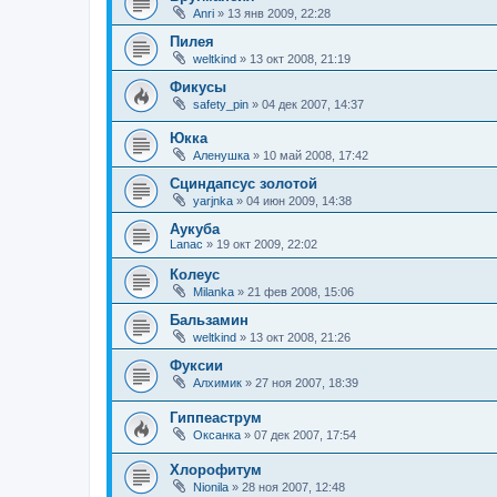
Anri
»
13 янв 2009, 22:28
Пилея
weltkind
»
13 окт 2008, 21:19
Фикусы
safety_pin
»
04 дек 2007, 14:37
Юкка
Аленушка
»
10 май 2008, 17:42
Сциндапсус золотой
yarjnka
»
04 июн 2009, 14:38
Аукуба
Lanac
»
19 окт 2009, 22:02
Колеус
Milanka
»
21 фев 2008, 15:06
Бальзамин
weltkind
»
13 окт 2008, 21:26
Фуксии
Алхимик
»
27 ноя 2007, 18:39
Гиппеаструм
Оксанка
»
07 дек 2007, 17:54
Хлорофитум
Nionila
»
28 ноя 2007, 12:48