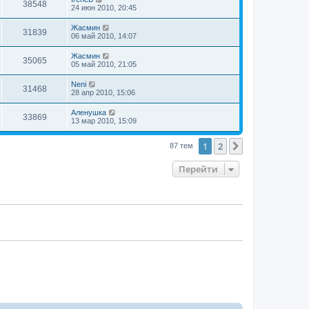
38548
24 июн 2010, 20:45
Жасмин
31839
06 май 2010, 14:07
Жасмин
35065
05 май 2010, 21:05
Neni
31468
28 апр 2010, 15:06
Аленушка
33869
13 мар 2010, 15:09
1
2
След.
87 тем
Перейти