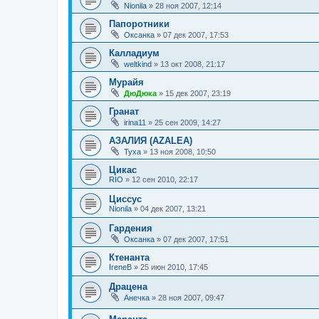
Nionila
»
28 ноя 2007, 12:14
Папоротники
Оксанка
»
07 дек 2007, 17:53
Калладиум
weltkind
»
13 окт 2008, 21:17
Мурайя
ДюДюка
»
15 дек 2007, 23:19
Гранат
irina11
»
25 сен 2009, 14:27
АЗАЛИЯ (AZALEA)
Tyxa
»
13 ноя 2008, 10:50
Цикас
RIO
»
12 сен 2010, 22:17
Циссус
Nionila
»
04 дек 2007, 13:21
Гардения
Оксанка
»
07 дек 2007, 17:51
Ктенанта
IreneB
»
25 июн 2010, 17:45
Драцена
Анечка
»
28 ноя 2007, 09:47