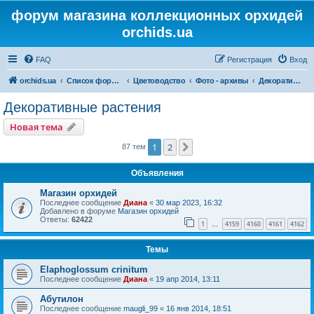
форум магазина коллекционных орхидей
orchids.ua
FAQ
Регистрация
Вход
orchids.ua
Список форумов
Цветоводство
Фото - архивы
Декоративные растения
Декоративные растения
Новая тема
1
2
След.
87 тем
Объявления
Магазин орхидей
Последнее сообщение
Диана
«
30 мар 2023, 16:32
Добавлено в форуме
Магазин орхидей
Ответы:
62422
1
4159
4160
4161
4162
…
Темы
Elaphoglossum crinitum
Последнее сообщение
Диана
«
19 апр 2014, 13:11
Абутилон
Последнее сообщение
maugli_99
«
16 янв 2014, 18:51