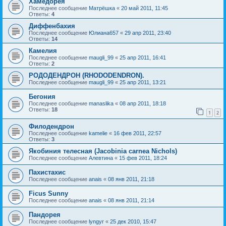
Хамедорея
Последнее сообщение
Матрёшка
«
20 май 2011, 11:45
Ответы:
4
Диффенбахия
Последнее сообщение
Юлиана657
«
29 апр 2011, 23:40
Ответы:
14
Камелия
Последнее сообщение
maugli_99
«
25 апр 2011, 16:41
Ответы:
2
РОДОДЕНДРОН (RHODODENDRON).
Последнее сообщение
maugli_99
«
25 апр 2011, 13:21
Бегония
Последнее сообщение
manaslika
«
08 апр 2011, 18:18
Ответы:
18
1
2
Филодендрон
Последнее сообщение
kamelie
«
16 фев 2011, 22:57
Ответы:
3
Якобиния телесная (Jacobinia carnea Nichols)
Последнее сообщение
Алевтина
«
15 фев 2011, 18:24
Пахистахис
Последнее сообщение
anais
«
08 янв 2011, 21:18
Ficus Sunny
Последнее сообщение
anais
«
08 янв 2011, 21:14
Пандорея
Последнее сообщение
lyngyr
«
25 дек 2010, 15:47