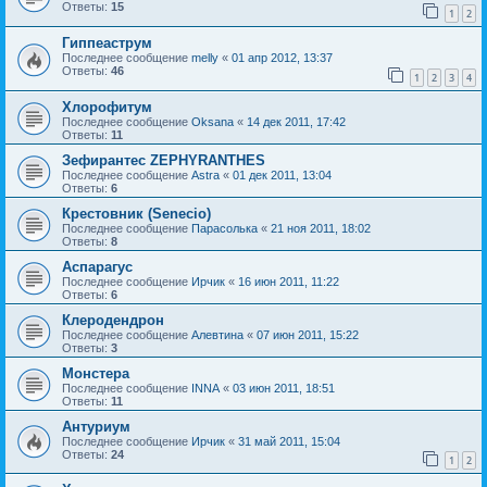
Ответы:
15
1
2
Гиппеаструм
Последнее сообщение
melly
«
01 апр 2012, 13:37
Ответы:
46
1
2
3
4
Хлорофитум
Последнее сообщение
Oksana
«
14 дек 2011, 17:42
Ответы:
11
Зефирантес ZEPHYRANTHES
Последнее сообщение
Astra
«
01 дек 2011, 13:04
Ответы:
6
Крестовник (Senecio)
Последнее сообщение
Парасолька
«
21 ноя 2011, 18:02
Ответы:
8
Аспарагус
Последнее сообщение
Ирчик
«
16 июн 2011, 11:22
Ответы:
6
Клеродендрон
Последнее сообщение
Алевтина
«
07 июн 2011, 15:22
Ответы:
3
Монстера
Последнее сообщение
INNA
«
03 июн 2011, 18:51
Ответы:
11
Антуриум
Последнее сообщение
Ирчик
«
31 май 2011, 15:04
Ответы:
24
1
2