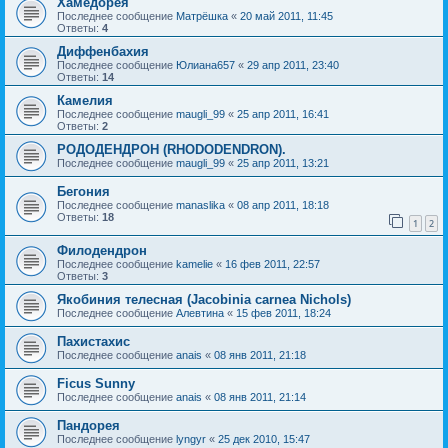
Хамедорея
Последнее сообщение
Матрёшка
«
20 май 2011, 11:45
Ответы:
4
Диффенбахия
Последнее сообщение
Юлиана657
«
29 апр 2011, 23:40
Ответы:
14
Камелия
Последнее сообщение
maugli_99
«
25 апр 2011, 16:41
Ответы:
2
РОДОДЕНДРОН (RHODODENDRON).
Последнее сообщение
maugli_99
«
25 апр 2011, 13:21
Бегония
Последнее сообщение
manaslika
«
08 апр 2011, 18:18
Ответы:
18
1
2
Филодендрон
Последнее сообщение
kamelie
«
16 фев 2011, 22:57
Ответы:
3
Якобиния телесная (Jacobinia carnea Nichols)
Последнее сообщение
Алевтина
«
15 фев 2011, 18:24
Пахистахис
Последнее сообщение
anais
«
08 янв 2011, 21:18
Ficus Sunny
Последнее сообщение
anais
«
08 янв 2011, 21:14
Пандорея
Последнее сообщение
lyngyr
«
25 дек 2010, 15:47