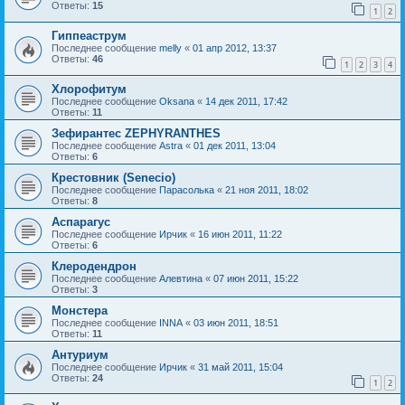
Ответы:
15
1
2
Гиппеаструм
Последнее сообщение
melly
«
01 апр 2012, 13:37
Ответы:
46
1
2
3
4
Хлорофитум
Последнее сообщение
Oksana
«
14 дек 2011, 17:42
Ответы:
11
Зефирантес ZEPHYRANTHES
Последнее сообщение
Astra
«
01 дек 2011, 13:04
Ответы:
6
Крестовник (Senecio)
Последнее сообщение
Парасолька
«
21 ноя 2011, 18:02
Ответы:
8
Аспарагус
Последнее сообщение
Ирчик
«
16 июн 2011, 11:22
Ответы:
6
Клеродендрон
Последнее сообщение
Алевтина
«
07 июн 2011, 15:22
Ответы:
3
Монстера
Последнее сообщение
INNA
«
03 июн 2011, 18:51
Ответы:
11
Антуриум
Последнее сообщение
Ирчик
«
31 май 2011, 15:04
Ответы:
24
1
2