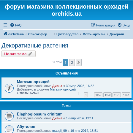
форум магазина коллекционных орхидей
orchids.ua
FAQ
Регистрация
Вход
orchids.ua
Список форумов
Цветоводство
Фото - архивы
Декоративные растения
Декоративные растения
Новая тема
1
2
След.
87 тем
Объявления
Магазин орхидей
Последнее сообщение
Диана
«
30 мар 2023, 16:32
Добавлено в форуме
Магазин орхидей
Ответы:
62422
1
4159
4160
4161
4162
…
Темы
Elaphoglossum crinitum
Последнее сообщение
Диана
«
19 апр 2014, 13:11
Абутилон
Последнее сообщение
maugli_99
«
16 янв 2014, 18:51