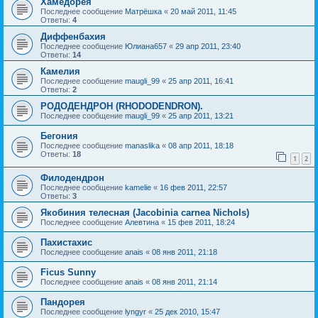
Хамедорея
Последнее сообщение
Матрёшка
«
20 май 2011, 11:45
Ответы:
4
Диффенбахия
Последнее сообщение
Юлиана657
«
29 апр 2011, 23:40
Ответы:
14
Камелия
Последнее сообщение
maugli_99
«
25 апр 2011, 16:41
Ответы:
2
РОДОДЕНДРОН (RHODODENDRON).
Последнее сообщение
maugli_99
«
25 апр 2011, 13:21
Бегония
Последнее сообщение
manaslika
«
08 апр 2011, 18:18
Ответы:
18
1
2
Филодендрон
Последнее сообщение
kamelie
«
16 фев 2011, 22:57
Ответы:
3
Якобиния телесная (Jacobinia carnea Nichols)
Последнее сообщение
Алевтина
«
15 фев 2011, 18:24
Пахистахис
Последнее сообщение
anais
«
08 янв 2011, 21:18
Ficus Sunny
Последнее сообщение
anais
«
08 янв 2011, 21:14
Пандорея
Последнее сообщение
lyngyr
«
25 дек 2010, 15:47