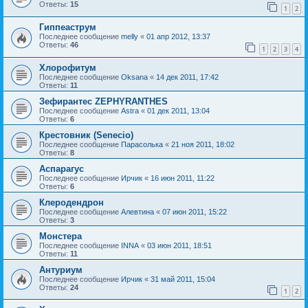
Ответы:
15
1
2
Гиппеаструм
Последнее сообщение
melly
«
01 апр 2012, 13:37
Ответы:
46
1
2
3
4
Хлорофитум
Последнее сообщение
Oksana
«
14 дек 2011, 17:42
Ответы:
11
Зефирантес ZEPHYRANTHES
Последнее сообщение
Astra
«
01 дек 2011, 13:04
Ответы:
6
Крестовник (Senecio)
Последнее сообщение
Парасолька
«
21 ноя 2011, 18:02
Ответы:
8
Аспарагус
Последнее сообщение
Ирчик
«
16 июн 2011, 11:22
Ответы:
6
Клеродендрон
Последнее сообщение
Алевтина
«
07 июн 2011, 15:22
Ответы:
3
Монстера
Последнее сообщение
INNA
«
03 июн 2011, 18:51
Ответы:
11
Антуриум
Последнее сообщение
Ирчик
«
31 май 2011, 15:04
Ответы:
24
1
2