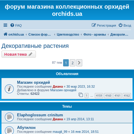
форум магазина коллекционных орхидей
orchids.ua
FAQ
Регистрация
Вход
orchids.ua
Список форумов
Цветоводство
Фото - архивы
Декоративные растения
Декоративные растения
Новая тема
1
2
След.
87 тем
Объявления
Магазин орхидей
Последнее сообщение
Диана
«
30 мар 2023, 16:32
Добавлено в форуме
Магазин орхидей
Ответы:
62422
1
4159
4160
4161
4162
…
Темы
Elaphoglossum crinitum
Последнее сообщение
Диана
«
19 апр 2014, 13:11
Абутилон
Последнее сообщение
maugli_99
«
16 янв 2014, 18:51