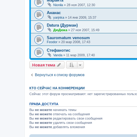
Маранта
Nionila
»
28 ноя 2007, 12:30
Ананас
yarjnka
»
14 янв 2009, 15:37
Datura (Дурман)
ДюДюка
»
27 ноя 2007, 15:49
Sauromatum venosum
Feodor
»
20 мар 2008, 17:43
Стефанотис
Vanda
»
11 мар 2009, 17:40
Новая тема
Вернуться к списку форумов
КТО СЕЙЧАС НА КОНФЕРЕНЦИИ
Сейчас этот форум просматривают: нет зарегистрированных пользо
ПРАВА ДОСТУПА
Вы
не можете
начинать темы
Вы
не можете
отвечать на сообщения
Вы
не можете
редактировать свои сообщения
Вы
не можете
удалять свои сообщения
Вы
не можете
добавлять вложения