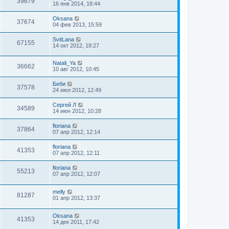
39679
16 янв 2014, 18:44
Oksana
37674
04 фев 2013, 15:59
SvitLana
67155
14 окт 2012, 18:27
Natali_Ya
36662
10 авг 2012, 10:45
Беби
37578
24 июл 2012, 12:49
Сергей Л
34589
14 июн 2012, 10:28
floriana
37864
07 апр 2012, 12:14
floriana
41353
07 апр 2012, 12:11
floriana
55213
07 апр 2012, 12:07
melly
81287
01 апр 2012, 13:37
Oksana
41353
14 дек 2011, 17:42