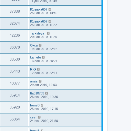
11 дек 2010, 09:49
Юлиана657
37338
25 ноя 2010, 14:49
Юлиана657
32674
25 ноя 2010, 11:32
_arxideya_
42236
20 ноя 2010, 11:35
Окси
36070
19 ноя 2010, 22:16
kamelie
38530
13 сен 2010, 20:27
RIO
35443
12 сен 2010, 22:17
anais
40377
29 авг 2010, 12:03
fta310703
35914
26 июн 2010, 10:36
IreneB
35920
25 июн 2010, 17:45
свет
56064
24 июн 2010, 21:50
IreneB