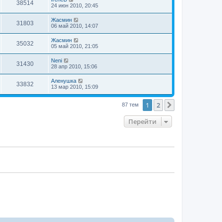
38514
24 июн 2010, 20:45
Жасмин
31803
06 май 2010, 14:07
Жасмин
35032
05 май 2010, 21:05
Neni
31430
28 апр 2010, 15:06
Аленушка
33832
13 мар 2010, 15:09
1
2
След.
87 тем
Перейти