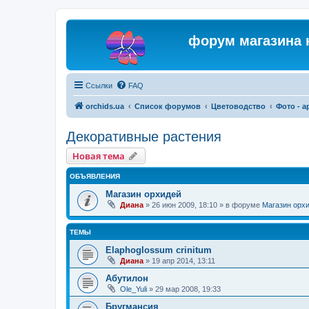
форум магазина 
Ссылки
FAQ
orchids.ua
Список форумов
Цветоводство
Фото - 
Декоративные растения
Новая тема
ОБЪЯВЛЕНИЯ
Магазин орхидей
Диана
»
26 июн 2009, 18:10
» в форуме
Магазин орх
ТЕМЫ
Elaphoglossum crinitum
Диана
»
19 апр 2014, 13:11
Абутилон
Ole_Yuli
»
29 мар 2008, 19:33
Бругмансия