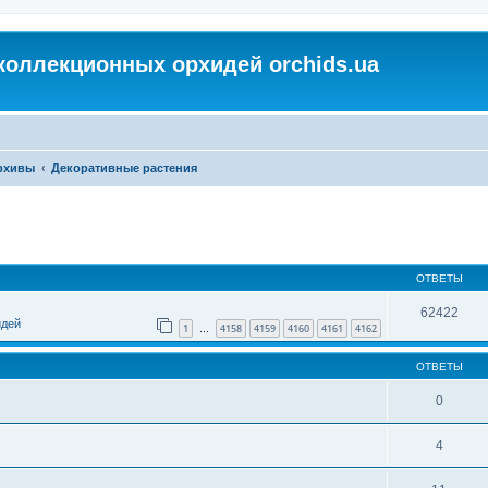
коллекционных орхидей orchids.ua
архивы
Декоративные растения
ОТВЕТЫ
62422
идей
1
4158
4159
4160
4161
4162
…
ОТВЕТЫ
0
4