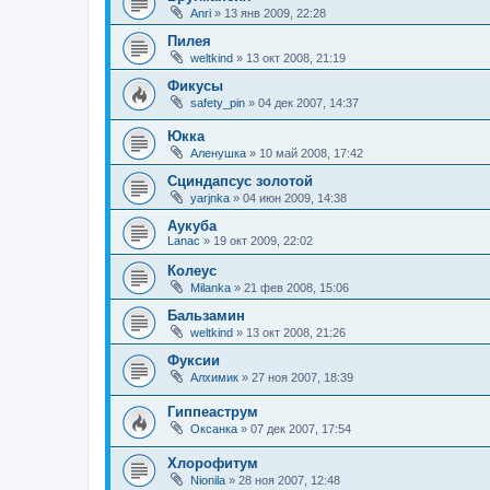
Anri
»
13 янв 2009, 22:28
Пилея
weltkind
»
13 окт 2008, 21:19
Фикусы
safety_pin
»
04 дек 2007, 14:37
Юкка
Аленушка
»
10 май 2008, 17:42
Сциндапсус золотой
yarjnka
»
04 июн 2009, 14:38
Аукуба
Lanac
»
19 окт 2009, 22:02
Колеус
Milanka
»
21 фев 2008, 15:06
Бальзамин
weltkind
»
13 окт 2008, 21:26
Фуксии
Алхимик
»
27 ноя 2007, 18:39
Гиппеаструм
Оксанка
»
07 дек 2007, 17:54
Хлорофитум
Nionila
»
28 ноя 2007, 12:48