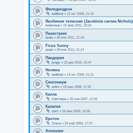
Филодендрон
weltkind
»
13 окт 2008, 21:10
Якобиния телесная (Jacobinia carnea Nichols)
Алевтина
»
15 фев 2011, 18:24
Пахистахис
anais
»
08 янв 2011, 21:18
Ficus Sunny
anais
»
08 янв 2011, 21:14
Пандорея
lyngyr
»
25 дек 2010, 15:47
Нолина
weltkind
»
13 окт 2008, 21:21
Сингониум
aniko
»
18 мар 2008, 17:42
Калла
Светлана
»
30 ноя 2007, 21:56
Калатея
свет
»
26 июн 2009, 10:05
Кротон
Ольга
»
29 май 2008, 17:07
Алоказия