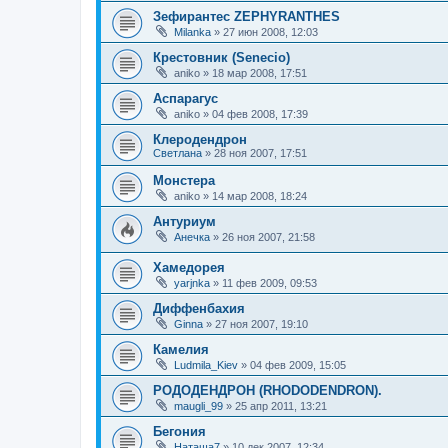
Зефирантес ZEPHYRANTHES
Milanka
»
27 июн 2008, 12:03
Крестовник (Senecio)
aniko
»
18 мар 2008, 17:51
Аспарагус
aniko
»
04 фев 2008, 17:39
Клеродендрон
Светлана
»
28 ноя 2007, 17:51
Монстера
aniko
»
14 мар 2008, 18:24
Антуриум
Анечка
»
26 ноя 2007, 21:58
Хамедорея
yarjnka
»
11 фев 2009, 09:53
Диффенбахия
Ginna
»
27 ноя 2007, 19:10
Камелия
Ludmila_Kiev
»
04 фев 2009, 15:05
РОДОДЕНДРОН (RHODODENDRON).
maugli_99
»
25 апр 2011, 13:21
Бегония
Наташа7
»
10 дек 2007, 12:34