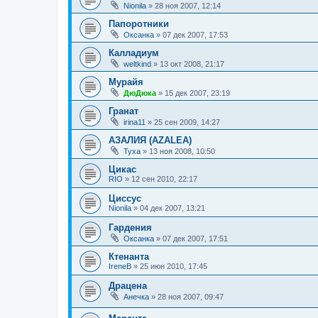
Nionila
»
28 ноя 2007, 12:14
Папоротники
Оксанка
»
07 дек 2007, 17:53
Калладиум
weltkind
»
13 окт 2008, 21:17
Мурайя
ДюДюка
»
15 дек 2007, 23:19
Гранат
irina11
»
25 сен 2009, 14:27
АЗАЛИЯ (AZALEA)
Tyxa
»
13 ноя 2008, 10:50
Цикас
RIO
»
12 сен 2010, 22:17
Циссус
Nionila
»
04 дек 2007, 13:21
Гардения
Оксанка
»
07 дек 2007, 17:51
Ктенанта
IreneB
»
25 июн 2010, 17:45
Драцена
Анечка
»
28 ноя 2007, 09:47