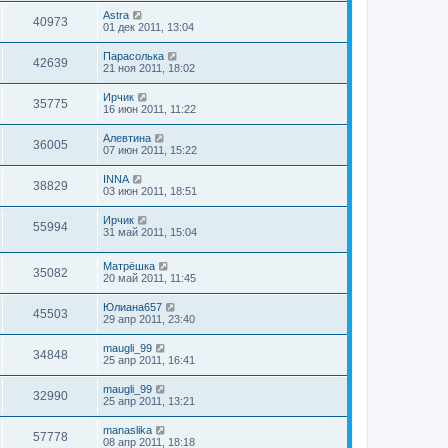
Astra
40973
01 дек 2011, 13:04
Парасолька
42639
21 ноя 2011, 18:02
Ирчик
35775
16 июн 2011, 11:22
Алевтина
36005
07 июн 2011, 15:22
INNA
38829
03 июн 2011, 18:51
Ирчик
55994
31 май 2011, 15:04
Матрёшка
35082
20 май 2011, 11:45
Юлиана657
45503
29 апр 2011, 23:40
maugli_99
34848
25 апр 2011, 16:41
maugli_99
32990
25 апр 2011, 13:21
manaslika
57778
08 апр 2011, 18:18