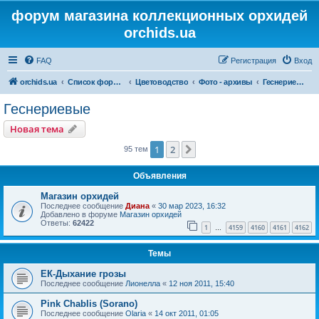
форум магазина коллекционных орхидей
orchids.ua
FAQ
Регистрация
Вход
orchids.ua
Список форумов
Цветоводство
Фото - архивы
Геснериевые
Геснериевые
Новая тема
1
2
След.
95 тем
Объявления
Магазин орхидей
Последнее сообщение
Диана
«
30 мар 2023, 16:32
Добавлено в форуме
Магазин орхидей
Ответы:
62422
1
4159
4160
4161
4162
…
Темы
ЕК-Дыхание грозы
Последнее сообщение
Лионелла
«
12 ноя 2011, 15:40
Pink Chablis (Sorano)
Последнее сообщение
Olaria
«
14 окт 2011, 01:05