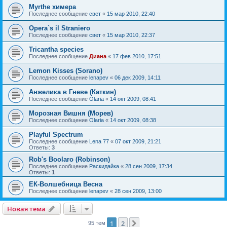
Myrthe химера
Последнее сообщение
свет
«
15 мар 2010, 22:40
Opera`s il Straniero
Последнее сообщение
свет
«
15 мар 2010, 22:37
Tricantha species
Последнее сообщение
Диана
«
17 фев 2010, 17:51
Lemon Kisses (Sorano)
Последнее сообщение
lenapev
«
06 дек 2009, 14:11
Анжелика в Гневе (Каткин)
Последнее сообщение
Olaria
«
14 окт 2009, 08:41
Морозная Вишня (Морев)
Последнее сообщение
Olaria
«
14 окт 2009, 08:38
Playful Spectrum
Последнее сообщение
Lena 77
«
07 окт 2009, 21:21
Ответы:
3
Rob's Boolaro (Robinson)
Последнее сообщение
Раскидайка
«
28 сен 2009, 17:34
Ответы:
1
ЕК-Волшебница Весна
Последнее сообщение
lenapev
«
28 сен 2009, 13:00
Новая тема
1
2
След.
95 тем