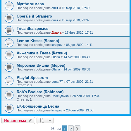
Myrthe химера
Последнее сообщение
свет
«
15 мар 2010, 22:40
Opera`s il Straniero
Последнее сообщение
свет
«
15 мар 2010, 22:37
Tricantha species
Последнее сообщение
Диана
«
17 фев 2010, 17:51
Lemon Kisses (Sorano)
Последнее сообщение
lenapev
«
06 дек 2009, 14:11
Анжелика в Гневе (Каткин)
Последнее сообщение
Olaria
«
14 окт 2009, 08:41
Морозная Вишня (Морев)
Последнее сообщение
Olaria
«
14 окт 2009, 08:38
Playful Spectrum
Последнее сообщение
Lena 77
«
07 окт 2009, 21:21
Ответы:
3
Rob's Boolaro (Robinson)
Последнее сообщение
Раскидайка
«
28 сен 2009, 17:34
Ответы:
1
ЕК-Волшебница Весна
Последнее сообщение
lenapev
«
28 сен 2009, 13:00
Новая тема
1
2
След.
95 тем