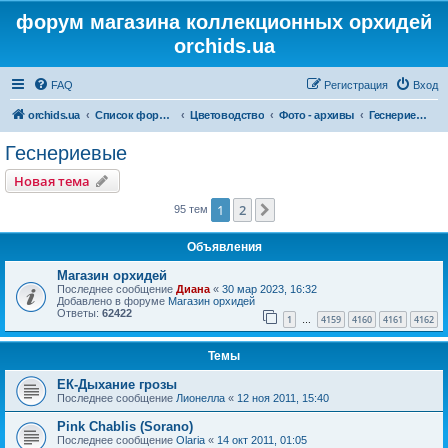
форум магазина коллекционных орхидей
orchids.ua
FAQ
Регистрация
Вход
orchids.ua
Список форумов
Цветоводство
Фото - архивы
Геснериевые
Геснериевые
Новая тема
1
2
След.
95 тем
Объявления
Магазин орхидей
Последнее сообщение
Диана
«
30 мар 2023, 16:32
Добавлено в форуме
Магазин орхидей
Ответы:
62422
1
4159
4160
4161
4162
…
Темы
ЕК-Дыхание грозы
Последнее сообщение
Лионелла
«
12 ноя 2011, 15:40
Pink Chablis (Sorano)
Последнее сообщение
Olaria
«
14 окт 2011, 01:05