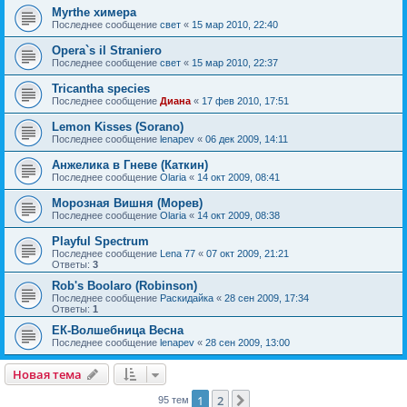
Myrthe химера
Последнее сообщение
свет
«
15 мар 2010, 22:40
Opera`s il Straniero
Последнее сообщение
свет
«
15 мар 2010, 22:37
Tricantha species
Последнее сообщение
Диана
«
17 фев 2010, 17:51
Lemon Kisses (Sorano)
Последнее сообщение
lenapev
«
06 дек 2009, 14:11
Анжелика в Гневе (Каткин)
Последнее сообщение
Olaria
«
14 окт 2009, 08:41
Морозная Вишня (Морев)
Последнее сообщение
Olaria
«
14 окт 2009, 08:38
Playful Spectrum
Последнее сообщение
Lena 77
«
07 окт 2009, 21:21
Ответы:
3
Rob's Boolaro (Robinson)
Последнее сообщение
Раскидайка
«
28 сен 2009, 17:34
Ответы:
1
ЕК-Волшебница Весна
Последнее сообщение
lenapev
«
28 сен 2009, 13:00
Новая тема
1
2
След.
95 тем