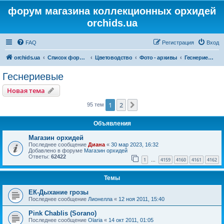
форум магазина коллекционных орхидей
orchids.ua
FAQ
Регистрация
Вход
orchids.ua
Список форумов
Цветоводство
Фото - архивы
Геснериевые
Геснериевые
Новая тема
1
2
След.
95 тем
Объявления
Магазин орхидей
Последнее сообщение
Диана
«
30 мар 2023, 16:32
Добавлено в форуме
Магазин орхидей
Ответы:
62422
1
4159
4160
4161
4162
…
Темы
ЕК-Дыхание грозы
Последнее сообщение
Лионелла
«
12 ноя 2011, 15:40
Pink Chablis (Sorano)
Последнее сообщение
Olaria
«
14 окт 2011, 01:05