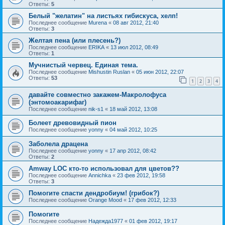
Ответы:
5
Белый "желатин" на листьях гибискуса, хелп!
Последнее сообщение
Murena
«
08 авг 2012, 21:40
Ответы:
3
Желтая пена (или плесень?)
Последнее сообщение
ERIKA
«
13 июл 2012, 08:49
Ответы:
1
Мучнистый червец. Единая тема.
Последнее сообщение
Mishustin Ruslan
«
05 июн 2012, 22:07
Ответы:
53
1
2
3
4
давайте совместно закажем-Макролофуса
(энтомоакарифаг)
Последнее сообщение
nik-s1
«
18 май 2012, 13:08
Болеет древовидный пион
Последнее сообщение
yonny
«
04 май 2012, 10:25
Заболела драцена
Последнее сообщение
yonny
«
17 апр 2012, 08:42
Ответы:
2
Amway LOC кто-то использовал для цветов??
Последнее сообщение
Annichka
«
23 фев 2012, 19:58
Ответы:
3
Помогите спасти дендробиум! (грибок?)
Последнее сообщение
Orange Mood
«
17 фев 2012, 12:33
Помогите
Последнее сообщение
Надежда1977
«
01 фев 2012, 19:17