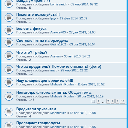
Ванда умирает???
Последнее сообщение
komissarich
«
05 мар 2014, 07:32
Ответы:
5
Помогите пожалуйста!!!
Последнее сообщение
Ірця
«
19 фев 2014, 22:59
Ответы:
1
Болезнь фикуса
Последнее сообщение
Алексей03
«
27 дек 2013, 01:03
Светлые пятна на орхидеях
Последнее сообщение
Galina1982
«
03 окт 2013, 16:54
Что это? Грибы?
Последнее сообщение
Asylum
«
30 авг 2013, 14:32
Ответы:
2
Что за вредитель? Помогите опознать! (фото)
Последнее сообщение
marti
«
25 мар 2013, 21:22
Ответы:
12
Ищу владельцев вредителей!!!
Последнее сообщение
Mishustin Ruslan
«
11 фев 2013, 20:52
Нематода, фитогельминты. Общая тема.
Последнее сообщение
Mishustin Ruslan
«
20 окт 2012, 16:19
Ответы:
147
1
7
8
9
10
…
Вредители хризантем
Последнее сообщение
Мариночка
«
18 авг 2012, 15:08
Ответы:
4
Пропадают гладиолусы
Последнее сообщение
Мариночка
«
18 авг 2012, 15:05