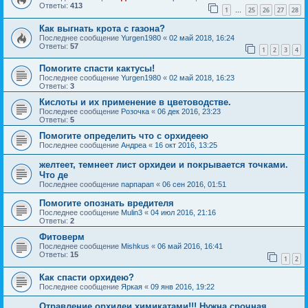
Ответы:
413
1
25
26
27
28
…
Как выгнать крота с газона?
Последнее сообщение
Yurgen1980
«
02 май 2018, 16:24
Ответы:
57
1
2
3
4
Помогите спасти кактусы!
Последнее сообщение
Yurgen1980
«
02 май 2018, 16:23
Ответы:
3
Кислоты и их применение в цветоводстве.
Последнее сообщение
Розочка
«
06 дек 2016, 23:23
Ответы:
5
Помогите определить что с орхидеею
Последнее сообщение
Андреа
«
16 окт 2016, 13:25
желтеет, темнеет лист орхидеи и покрывается точками.
Что де
Последнее сообщение
парпарап
«
06 сен 2016, 01:51
Помогите опознать вредителя
Последнее сообщение
Mulin3
«
04 июл 2016, 21:16
Ответы:
2
Фитоверм
Последнее сообщение
Mishkus
«
06 май 2016, 16:41
Ответы:
15
1
2
Как спасти орхидею?
Последнее сообщение
Яркая
«
09 янв 2016, 19:22
Отравление орхидеи химикатами!!! Нужна срочная