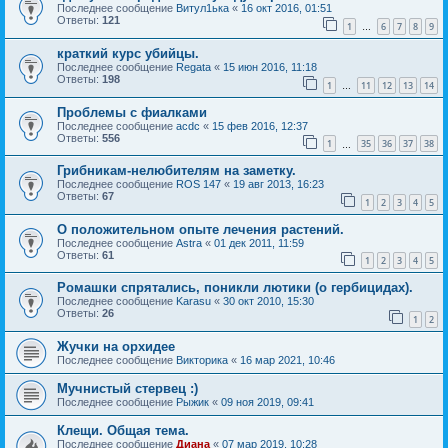
Последнее сообщение
Витул1ька
«
16 окт 2016, 01:51
Ответы:
121
1
6
7
8
9
…
краткий курс убийцы.
Последнее сообщение
Regata
«
15 июн 2016, 11:18
Ответы:
198
1
11
12
13
14
…
Проблемы с фиалками
Последнее сообщение
acdc
«
15 фев 2016, 12:37
Ответы:
556
1
35
36
37
38
…
Грибникам-нелюбителям на заметку.
Последнее сообщение
ROS 147
«
19 авг 2013, 16:23
Ответы:
67
1
2
3
4
5
О положительном опыте лечения растений.
Последнее сообщение
Astra
«
01 дек 2011, 11:59
Ответы:
61
1
2
3
4
5
Ромашки спрятались, поникли лютики (о гербицидах).
Последнее сообщение
Karasu
«
30 окт 2010, 15:30
Ответы:
26
1
2
Жучки на орхидее
Последнее сообщение
Викторика
«
16 мар 2021, 10:46
Мучнистый стервец :)
Последнее сообщение
Рыжик
«
09 ноя 2019, 09:41
Клещи. Общая тема.
Последнее сообщение
Диана
«
07 мар 2019, 10:28