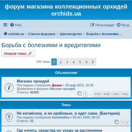
форум магазина коллекционных орхидей
orchids.ua
FAQ
Регистрация
Вход
orchids.ua
Список форумов
Цветоводство
Борьба с болезнями и вредителями
Борьба с болезнями и вредителями
Новая тема
1
2
3
4
5
6
След.
284 темы
Объявления
Магазин орхидей
Последнее сообщение
Диана
«
30 мар 2023, 16:32
Добавлено в форуме
Магазин орхидей
Ответы:
62422
1
4159
4160
4161
4162
…
Темы
Не китайские, и не крабовые, и едят сами. (Бактерии)
Последнее сообщение
Кали4нийка
«
03 окт 2020, 09:15
Ответы:
21
1
2
Где купить средства по уходу за растениями