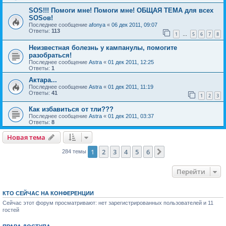
SOS!!! Помоги мне! Помоги мне! ОБЩАЯ ТЕМА для всех
SOSов!
Последнее сообщение
afonya
«
06 дек 2011, 09:07
Ответы:
113
1
5
6
7
8
…
Неизвестная болезнь у кампанулы, помогите
разобраться!
Последнее сообщение
Astra
«
01 дек 2011, 12:25
Ответы:
1
Актара...
Последнее сообщение
Astra
«
01 дек 2011, 11:19
Ответы:
41
1
2
3
Как избавиться от тли???
Последнее сообщение
Astra
«
01 дек 2011, 03:37
Ответы:
8
Новая тема
1
2
3
4
5
6
След.
284 темы
Перейти
КТО СЕЙЧАС НА КОНФЕРЕНЦИИ
Сейчас этот форум просматривают: нет зарегистрированных пользователей и 11
гостей