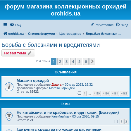
форум магазина коллекционных орхидей
orchids.ua
FAQ
Регистрация
Вход
orchids.ua
Список форумов
Цветоводство
Борьба с болезнями и вредителями
Борьба с болезнями и вредителями
Новая тема
1
2
3
4
5
6
След.
284 темы
Объявления
Магазин орхидей
Последнее сообщение
Диана
«
30 мар 2023, 16:32
Добавлено в форуме
Магазин орхидей
Ответы:
62422
1
4159
4160
4161
4162
…
Темы
Не китайские, и не крабовые, и едят сами. (Бактерии)
Последнее сообщение
Кали4нийка
«
03 окт 2020, 09:15
Ответы:
21
1
2
Где купить средства по уходу за растениями