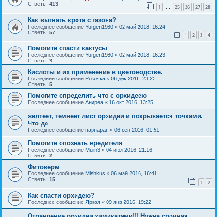
Ответы:
413
1
25
26
27
28
…
Как выгнать крота с газона?
Последнее сообщение
Yurgen1980
«
02 май 2018, 16:24
Ответы:
57
1
2
3
4
Помогите спасти кактусы!
Последнее сообщение
Yurgen1980
«
02 май 2018, 16:23
Ответы:
3
Кислоты и их применение в цветоводстве.
Последнее сообщение
Розочка
«
06 дек 2016, 23:23
Ответы:
5
Помогите определить что с орхидеею
Последнее сообщение
Андреа
«
16 окт 2016, 13:25
желтеет, темнеет лист орхидеи и покрывается точками.
Что де
Последнее сообщение
парпарап
«
06 сен 2016, 01:51
Помогите опознать вредителя
Последнее сообщение
Mulin3
«
04 июл 2016, 21:16
Ответы:
2
Фитоверм
Последнее сообщение
Mishkus
«
06 май 2016, 16:41
Ответы:
15
1
2
Как спасти орхидею?
Последнее сообщение
Яркая
«
09 янв 2016, 19:22
Отравление орхидеи химикатами!!! Нужна срочная