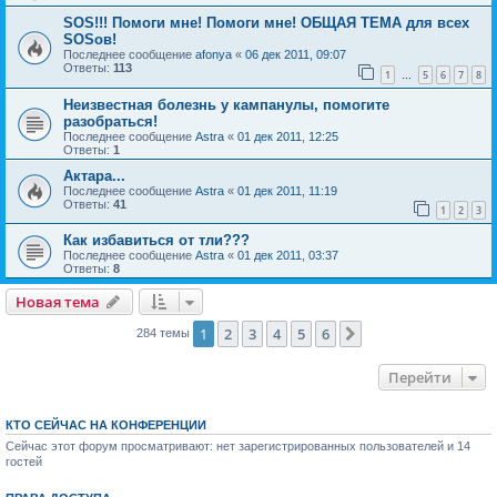
SOS!!! Помоги мне! Помоги мне! ОБЩАЯ ТЕМА для всех
SOSов!
Последнее сообщение
afonya
«
06 дек 2011, 09:07
Ответы:
113
1
5
6
7
8
…
Неизвестная болезнь у кампанулы, помогите
разобраться!
Последнее сообщение
Astra
«
01 дек 2011, 12:25
Ответы:
1
Актара...
Последнее сообщение
Astra
«
01 дек 2011, 11:19
Ответы:
41
1
2
3
Как избавиться от тли???
Последнее сообщение
Astra
«
01 дек 2011, 03:37
Ответы:
8
Новая тема
1
2
3
4
5
6
След.
284 темы
Перейти
КТО СЕЙЧАС НА КОНФЕРЕНЦИИ
Сейчас этот форум просматривают: нет зарегистрированных пользователей и 14
гостей