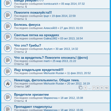
Ванда умирает???
Последнее сообщение
komissarich
«
05 мар 2014, 07:32
Ответы:
5
Помогите пожалуйста!!!
Последнее сообщение
Ірця
«
19 фев 2014, 22:59
Ответы:
1
Болезнь фикуса
Последнее сообщение
Алексей03
«
27 дек 2013, 01:03
Светлые пятна на орхидеях
Последнее сообщение
Galina1982
«
03 окт 2013, 16:54
Что это? Грибы?
Последнее сообщение
Asylum
«
30 авг 2013, 14:32
Ответы:
2
Что за вредитель? Помогите опознать! (фото)
Последнее сообщение
marti
«
25 мар 2013, 21:22
Ответы:
12
Ищу владельцев вредителей!!!
Последнее сообщение
Mishustin Ruslan
«
11 фев 2013, 20:52
Нематода, фитогельминты. Общая тема.
Последнее сообщение
Mishustin Ruslan
«
20 окт 2012, 16:19
Ответы:
147
1
7
8
9
10
…
Вредители хризантем
Последнее сообщение
Мариночка
«
18 авг 2012, 15:08
Ответы:
4
Пропадают гладиолусы
Последнее сообщение
Мариночка
«
18 авг 2012, 15:05