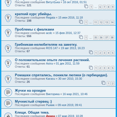
Последнее сообщение
Витул1ька
«
16 окт 2016, 01:51
Ответы:
121
1
6
7
8
9
…
краткий курс убийцы.
Последнее сообщение
Regata
«
15 июн 2016, 11:18
Ответы:
198
1
11
12
13
14
…
Проблемы с фиалками
Последнее сообщение
acdc
«
15 фев 2016, 12:37
Ответы:
556
1
35
36
37
38
…
Грибникам-нелюбителям на заметку.
Последнее сообщение
ROS 147
«
19 авг 2013, 16:23
Ответы:
67
1
2
3
4
5
О положительном опыте лечения растений.
Последнее сообщение
Astra
«
01 дек 2011, 11:59
Ответы:
61
1
2
3
4
5
Ромашки спрятались, поникли лютики (о гербицидах).
Последнее сообщение
Karasu
«
30 окт 2010, 15:30
Ответы:
26
1
2
Жучки на орхидее
Последнее сообщение
Викторика
«
16 мар 2021, 10:46
Мучнистый стервец :)
Последнее сообщение
Рыжик
«
09 ноя 2019, 09:41
Клещи. Общая тема.
Последнее сообщение
Диана
«
07 мар 2019, 10:28