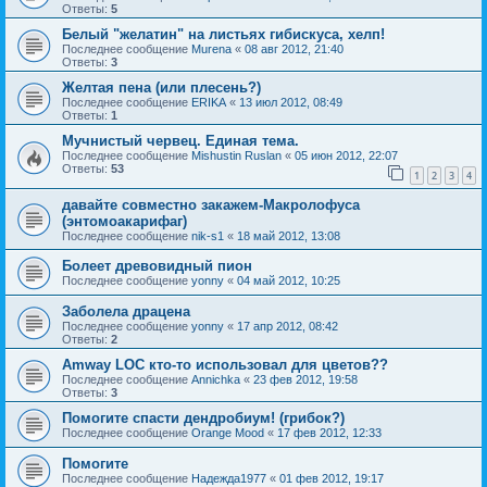
Ответы:
5
Белый "желатин" на листьях гибискуса, хелп!
Последнее сообщение
Murena
«
08 авг 2012, 21:40
Ответы:
3
Желтая пена (или плесень?)
Последнее сообщение
ERIKA
«
13 июл 2012, 08:49
Ответы:
1
Мучнистый червец. Единая тема.
Последнее сообщение
Mishustin Ruslan
«
05 июн 2012, 22:07
Ответы:
53
1
2
3
4
давайте совместно закажем-Макролофуса
(энтомоакарифаг)
Последнее сообщение
nik-s1
«
18 май 2012, 13:08
Болеет древовидный пион
Последнее сообщение
yonny
«
04 май 2012, 10:25
Заболела драцена
Последнее сообщение
yonny
«
17 апр 2012, 08:42
Ответы:
2
Amway LOC кто-то использовал для цветов??
Последнее сообщение
Annichka
«
23 фев 2012, 19:58
Ответы:
3
Помогите спасти дендробиум! (грибок?)
Последнее сообщение
Orange Mood
«
17 фев 2012, 12:33
Помогите
Последнее сообщение
Надежда1977
«
01 фев 2012, 19:17